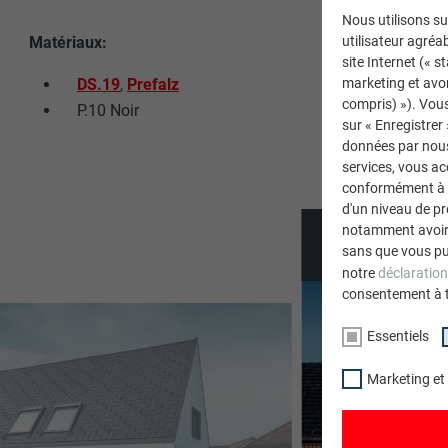
Nous utilisons su
Matériaux:
utilisateur agréab
site Internet (« 
DS.19
,
Prefalz
marketing et avo
compris) »). Vous
P.10 Noir
sur « Enregistrer
données par nous 
services, vous a
conformément à l'
d'un niveau de p
notamment avoir 
sans que vous pu
notre
déclaration
consentement à 
Essentiels
Marketing et