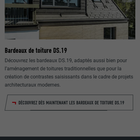
statistiques sur la manière dont l'utilisateur utilise le site Inte
Enregistre la langue choisie par l'utilisateur pour un site Inter
_gaexp
lang
UR
Google Optimize
UR
LinkedIn
Bardeaux de toiture DS.19
90 jours
Session
Découvrez les bardeaux DS.19, adaptés aussi bien pour
Est placé afin de tester si le navigateur autorise l'utilisation 
l’aménagement de toitures traditionnelles que pour la
Utilisé par LinkedIn lorsqu'un site Internet contient une fenêt
contient aucun élément d'identification.
création de contrastes saisissants dans le cadre de projets
nous » intégrée.
architecturaux modernes.
bcookie
DÉCOUVREZ DÈS MAINTENANT LES BARDEAUX DE TOITURE DS.19
UR
LinkedIn
2 ans