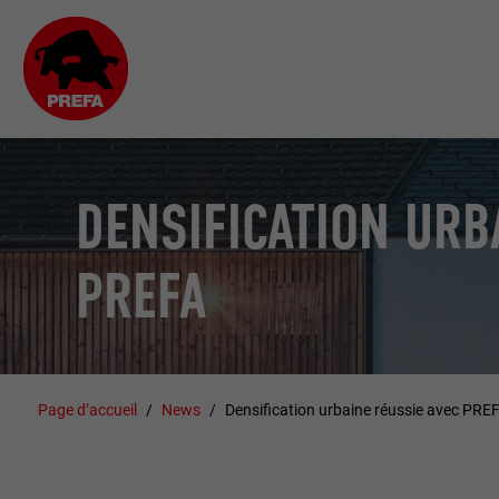
DENSIFICATION URB
PREFA
Page d’accueil
News
Densification urbaine réussie avec PRE