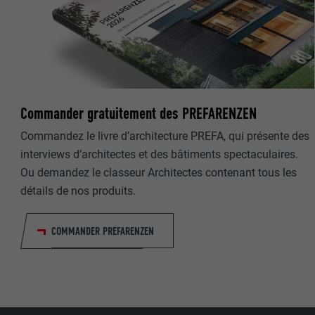
UTILITÉ
UTILITÉ
NOM
NOM
FOURNISSE
FOURNISSE
Commander gratuitement des PREFARENZEN
EXPIRATION
EXPIRATION
Commandez le livre d’architecture PREFA, qui présente des
interviews d’architectes et des bâtiments spectaculaires.
UTILITÉ
UTILITÉ
Ou demandez le classeur Architectes contenant tous les
détails de nos produits.
NOM
COMMANDER PREFARENZEN
FOURNISSE
EXPIRATION