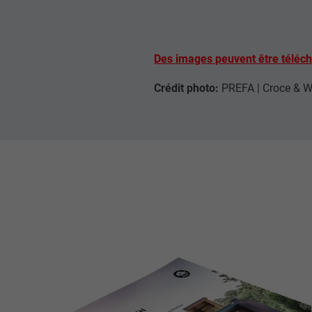
plateformes vid
UTILITÉ
FOURNISSE
NOM
EXPIRATION
Des images peuvent être téléch
FOURNISSE
NOM
Crédit photo:
PREFA | Croce & W
EXPIRATION
FOURNISSE
UTILITÉ
EXPIRATION
UTILITÉ
UTILITÉ
NOM
NOM
FOURNISSE
FOURNISSE
EXPIRATION
EXPIRATION