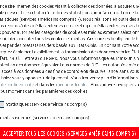
r ce site Internet des cookies visant à collecter des données, à assurer u
le (« essentiel ») et afin d'établir des statistiques pour l'amélioration de la
statistiques (services américains compris) »). Nous réalisons en outre des a
ns recours à des médias externes (« marketing et médias externes (servi
 pouvez autoriser les catégories de cookies et médias externes sélection
 » ou bien accepter tous les cookies et médias. Ces cookies impliquent le 
et par des prestataires tiers basés aux États-Unis. En donnant votre acc
cceptez également explicitement la transmission des données vers les Éta
art. 49 al. 1 lettre a) du RGPD. Nous vous informons que les États-Unis 
rotection des données équivalent aux normes de l'UE. Les autorités améri
accès à vos données à des fins de contrôle ou de surveillance, sans vous
issiez vous y opposer juridiquement. Vous trouverez plus d'informations 
 de confidentialité
et dans les
mentions légales
. Vous pouvez révoquer vo
tout moment dans les paramètres des cookies.
Statistiques (services américains compris)
 médias externes (services américains compris)
ACCEPTER TOUS LES COOKIES (SERVICES AMÉRICAINS COMPRIS)