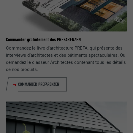
UTILITÉ
LinkedIn pour suivre l'utilisation de
services intégrés
NOM
lissc
Commander gratuitement des PREFARENZEN
FOURNISSEUR
LinkedIn
Commandez le livre d’architecture PREFA, qui présente des
interviews d’architectes et des bâtiments spectaculaires. Ou
EXPIRATION
1 an
demandez le classeur Architectes contenant tous les détails
de nos produits.
Est utilisé pour garantir que le même
UTILITÉ
attribut SameSite est disponible pour
tous les cookies dans ce navigateur
COMMANDER PREFARENZEN
NOM
_fbp
FOURNISSEUR
Facebook
EXPIRATION
3 mois