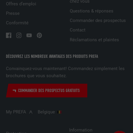
chez vous
EXPIRATION
1 an
Offres d’emploi
Questions & réponses
Presse
Est utilisé par Pinterest pour suivre
UTILITÉ
Commander des prospectus
Conformité
l'utilisation des services.
Contact
Réclamations et plaintes
NOM
__cfduid
DÉCOUVREZ LES NOMBREUX AVANTAGES DES PRODUITS PREFA
FOURNISSEUR
Adsymptotic.com
Convainquez-vous maintenant! Commandez simplement les
EXPIRATION
1 mois
brochures que vous souhaitez.
Cookie utilisé pour identifier des clients
différents derrière une même adresse IP
COMMANDER DES PROSPECTUS GRATUITS
UTILITÉ
et appliquer des paramètres de sécurité
en fonction des clients.
My PREFA
Belgique
NOM
U
Information