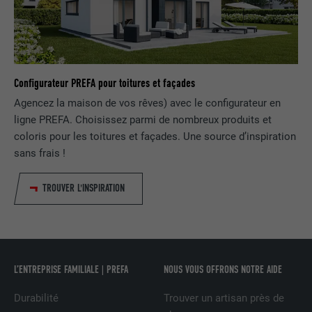
FOURNISSEUR
doubleclick.net
EXPIRATION
1 an
Configurateur PREFA pour toitures et façades
Utilisé par Google DoubleClick pour
enregistrer et signaler les actions d'un
Agencez la maison de vos rêves) avec le configurateur en
utilisateur sur le site Internet après
ligne PREFA. Choisissez parmi de nombreux produits et
l'affichage d'une annonce du
coloris pour les toitures et façades. Une source d’inspiration
UTILITÉ
fournisseur ou après que l'utilisateur a
sans frais !
cliqué sur une annonce du fournisseur,
avec pour objectif de mesurer l'efficacité
TROUVER L'INSPIRATION
d'une publicité et d'afficher des
publicités plus ciblées pour l'utilisateur.
NOM
_pin_unauth
L’ENTREPRISE FAMILIALE | PREFA
NOUS VOUS OFFRONS NOTRE AIDE
FOURNISSEUR
Pinterest
Durabilité
Trouver un artisan près de