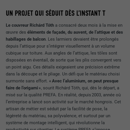
FOURNISSEUR
LinkedIn
UN PROJET QUI SÉDUIT DÈS L’INSTANT T
EXPIRATION
2 ans
Le couvreur Richárd Tóth
a consacré deux mois à la mise en
œuvre des
éléments de façade, du auvent, de l’attique et des
Utilisé par le service de réseau social
habillages de balcon
. Les larmiers devaient être prolongés
UTILITÉ
LinkedIn pour suivre l'utilisation de
depuis l’attique pour s’intégrer visuellement à un volume
services intégrés.
cubique sur toiture. Aux angles de l’attique, les tôles sont
disposées en éventail, de sorte que les plis convergent vers
un point aigu. Ces détails exigeaient une précision extrême
NOM
bscookie
dans la découpe et le pliage. Un défi que le matériau choisi
surmonte sans effort.
« Avec l’aluminium, on peut presque
FOURNISSEUR
LinkedIn
faire de l’origami »
, sourit Richárd Tóth, qui, dès le départ, a
EXPIRATION
2 ans
misé sur la qualité PREFA. En réalité, depuis 2003, année où
l’entreprise a lancé son activité sur le marché hongrois. Cet
Utilisé par le service de réseau social
artisan de métier est séduit par la facilité de pose, la
UTILITÉ
LinkedIn pour suivre l'utilisation de
légèreté du matériau, sa polyvalence, et surtout par un
services intégrés
système de montage intelligent, qui révolutionne la
productivité sur chantier. Le système PREFA s’impose