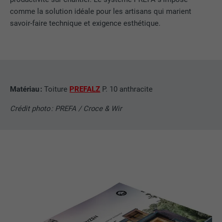
comme la solution idéale pour les artisans qui marient
NOM
UserMatchHistory
savoir-faire technique et exigence esthétique.
FOURNISSEUR
LinkedIn
EXPIRATION
29 jours
Est utilisé pour suivre l'utilisateur sur
Matériau :
Toiture
PREFALZ
P. 10 anthracite
plusieurs sites Internet afin d'afficher de
UTILITÉ
la publicité adaptée aux préférences de
Crédit photo : PREFA / Croce & Wir
l'utilisateur.
NOM
lidc
FOURNISSEUR
LinkedIn
EXPIRATION
1 jour
Utilisé par le service de réseau social