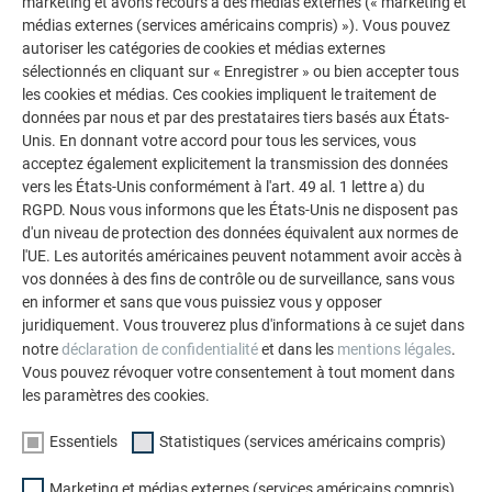
marketing et avons recours à des médias externes (« marketing et
médias externes (services américains compris) »). Vous pouvez
autoriser les catégories de cookies et médias externes
POUR DES FAÇADES ENTIÈRES OU DES ACCENTS
sélectionnés en cliquant sur « Enregistrer » ou bien accepter tous
les cookies et médias. Ces cookies impliquent le traitement de
CIBLÉS
données par nous et par des prestataires tiers basés aux États-
Unis. En donnant votre accord pour tous les services, vous
Que ce soit pour attirer le regard sur certaines parties de la
acceptez également explicitement la transmission des données
façade, comme protection esthétique contre les regards
vers les États-Unis conformément à l'art. 49 al. 1 lettre a) du
indiscrets et le vent sur les balcons ou pour l'ensemble de
RGPD. Nous vous informons que les États-Unis ne disposent pas
l'enveloppe extérieure, les profilés extrudés PREFA Welle et
d'un niveau de protection des données équivalent aux normes de
l'UE. Les autorités américaines peuvent notamment avoir accès à
Zacke permettent de personnaliser chaque maison. À
vos données à des fins de contrôle ou de surveillance, sans vous
l'intérieur également, les profilés apportent des touches
en informer et sans que vous puissiez vous y opposer
décoratives ciblées, par exemple dans les halls d'entrée ou
juridiquement. Vous trouverez plus d'informations à ce sujet dans
les espaces d'accueil spacieux dotés d'un éclairage indirect.
notre
déclaration de confidentialité
et dans les
mentions légales
.
Grâce à leur conception robuste, ils conviennent
Vous pouvez révoquer votre consentement à tout moment dans
particulièrement aux zones du rez-de-chaussée fortement
les paramètres des cookies.
sollicitées. Il en résulte une enveloppe de
bâtiment moderne
,
Essentiels
Statistiques (services américains compris)
bien protégée
et qui fera le
bonheur de ses occupants
pendant de nombreuses années.
Marketing et médias externes (services américains compris)