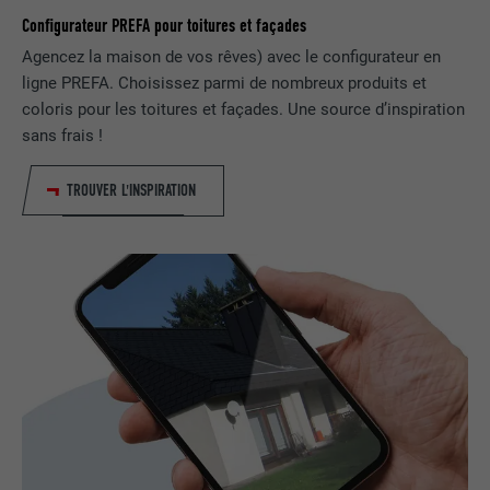
Est placé afin de tester si le navigateur
Configurateur PREFA pour toitures et façades
UTILITÉ
autorise l'utilisation de cookies. Ne
EXPIRATION
Session
Agencez la maison de vos rêves) avec le configurateur en
contient aucun élément d'identification.
ligne PREFA. Choisissez parmi de nombreux produits et
Utilisé par LinkedIn lorsqu'un site
coloris pour les toitures et façades. Une source d’inspiration
UTILITÉ
Internet contient une fenêtre « Suivez-
sans frais !
nous » intégrée.
TROUVER L'INSPIRATION
NOM
bcookie
FOURNISSEUR
LinkedIn
EXPIRATION
2 ans
Utilisé par le service de réseau social
UTILITÉ
LinkedIn pour suivre l'utilisation de
services intégrés.
NOM
bscookie