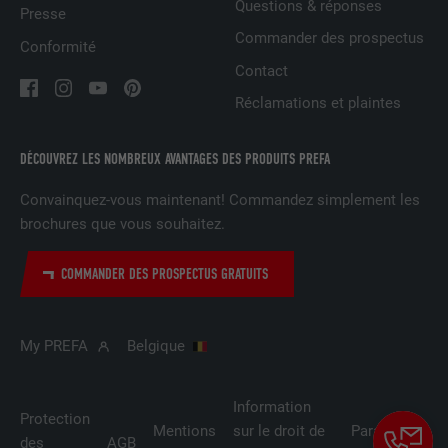
Questions & réponses
Presse
Commander des prospectus
Conformité
NOM
lidc
Contact
Réclamations et plaintes
FOURNISSEUR
LinkedIn
EXPIRATION
1 jour
DÉCOUVREZ LES NOMBREUX AVANTAGES DES PRODUITS PREFA
Utilisé par le service de réseau social
Convainquez-vous maintenant! Commandez simplement les
UTILITÉ
LinkedIn pour suivre l'utilisation de
brochures que vous souhaitez.
services intégrés
COMMANDER DES PROSPECTUS GRATUITS
NOM
lissc
My PREFA
Belgique
FOURNISSEUR
LinkedIn
EXPIRATION
1 an
Information
Protection
Mentions
sur le droit de
Paramètres
des
AGB
Est utilisé pour garantir que le même