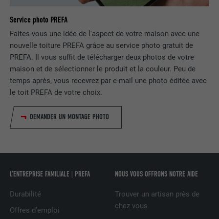
Service photo PREFA
FOURNISSEUR
LinkedIn
Faites-vous une idée de l'aspect de votre maison avec une
EXPIRATION
2 ans
nouvelle toiture PREFA grâce au service photo gratuit de
PREFA. Il vous suffit de télécharger deux photos de votre
Utilisé par le service de réseau social
maison et de sélectionner le produit et la couleur. Peu de
UTILITÉ
LinkedIn pour suivre l'utilisation de
temps après, vous recevrez par e-mail une photo éditée avec
services intégrés
le toit PREFA de votre choix.
DEMANDER UN MONTAGE PHOTO
NOM
UserMatchHistory
FOURNISSEUR
LinkedIn
EXPIRATION
29 jours
L’ENTREPRISE FAMILIALE | PREFA
NOUS VOUS OFFRONS NOTRE AIDE
Est utilisé pour suivre l'utilisateur sur
Durabilité
Trouver un artisan près de
plusieurs sites Internet afin d'afficher de
UTILITÉ
chez vous
la publicité adaptée aux préférences de
Offres d’emploi
l'utilisateur.