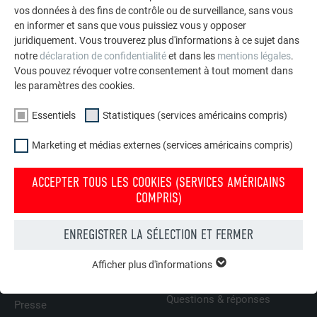
vos données à des fins de contrôle ou de surveillance, sans vous
en informer et sans que vous puissiez vous y opposer
Siding/Siding.X vertical - Vidéos de formation
juridiquement. Vous trouverez plus d'informations à ce sujet dans
notre
déclaration de confidentialité
et dans les
mentions légales
.
LIRE LA SUITE
Vous pouvez révoquer votre consentement à tout moment dans
les paramètres des cookies.
Essentiels
Statistiques (services américains compris)
Marketing et médias externes (services américains compris)
RETOUR À L'APERÇU
ACCEPTER TOUS LES COOKIES (SERVICES AMÉRICAINS
COMPRIS)
L’ENTREPRISE FAMILIALE | PREFA
NOUS VOUS OFFRONS NOTRE AIDE
ENREGISTRER LA SÉLECTION ET FERMER
Durabilité
Trouver un artisan près de
Afficher plus d'informations
ESSENTIELS
chez vous
Offres d’emploi
Les cookies du groupe « Essentiels » sont nécessaires aux
Questions & réponses
fonctions de base du site Internet. Ils garantissent que le site
Presse
Internet fonctionne correctement.