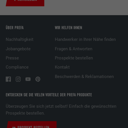
Dienstleistungen.
Name
UserMatchHistory
ÜBER PREFA
WIR HELFEN IHNEN
Anbieter
LinkedIn
Nachhaltigkeit
Handwerker in Ihrer Nähe finden
Laufzeit
29 Tage
Jobangebote
Fragen & Antworten
Presse
Prospekte bestellen
Wird verwendet, um Besucher auf
Compliance
Kontakt
mehreren Webseiten zu verfolgen, um
Zweck
relevante Werbung basierend auf den
Beschwerden & Reklamationen
Präferenzen des Besuchers zu
präsentieren.
ENTDECKEN SIE DIE VIELEN VORTEILE DER PREFA PRODUKTE
Name
lidc
Überzeugen Sie sich jetzt selbst! Einfach die gewünschten
Prospekte bestellen.
Anbieter
LinkedIn
PROSPEKT BESTELLEN