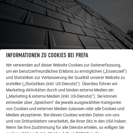
INFORMATIONEN ZU COOKIES BEI PREFA
Wir verwenden auf dieser Website Cookies zur Datenerfassung,
um ein benutzerfreundliches Erlebnis zu ermöglichen („Essenziell“)
WEITERE OBJEKTE
und Statistiken zur Verbesserung der Qualität unserer Website zu
LASSEN SIE SICH INSPIRIEREN
erstellen („Statistiken (inkl. US-Dienste)“). Überdies führen wir
Marketing-Aktivitäten durch und binden externe Medien ein
Die PREFA Referenzgalerie zeigt, wie vielseitig
(„Marketing & externe Medien (inkl. US-Dienste)“). Sie können
Aluminium eingesetzt werden kann. Entdecken Sie
entweder über „Speichern“ die jeweils ausgewählten Kategorien
von Cookies und externen Medien zulassen oder alle Cookies und
weitere beeindruckende Projekte mit den langlebigen
Medien akzeptieren. Bei diesen Cookies werden Daten von uns
PREFA Aluminiumlösungen für Dach, Solar und
und von Drittanbietern verarbeitet, die ihren Sitz in den USA haben.
Fassade.
Wenn Sie Ihre Zustimmung für alle Dienste erteilen, so willigen Sie