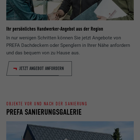
Anbieter
ads.linkedin.com
Besucher die Website nutzt, zu generieren.
Laufzeit
Sitzung
Name
_gaexp
Ihr persönliches Handwerker-Angebot aus der Region
Speichert die vom Benutzer ausgewählte
Zweck
In nur wenigen Schritten können Sie jetzt Angebote von
Sprach version einer Webseite.
Anbieter
Google Optimize
PREFA Dachdeckern oder Spenglern in Ihrer Nähe anfordern
und das bequem von zu Hause aus.
Laufzeit
90 Tage
Name
lang
JETZT ANGEBOT ANFORDERN
Wird testweise gesetzt, um zu prüfen, ob
Anbieter
LinkedIn
der Browser das Setzen von Cookies
Zweck
erlaubt. Enthält keine
Laufzeit
Sitzung
Identifikationsmerkmale.
Eingestellt von LinkedIn, wenn eine
OBJEKTE VOR UND NACH DER SANIERUNG
Zweck
Webseite ein eingebettetes "Folgen Sie
PREFA SANIERUNGSGALERIE
uns"-Fenster enthält.
Name
bcookie