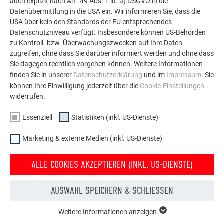
auch explizit nach Art. 49 Abs. 1 lit. a) DSGVO in die
Datenübermittlung in die USA ein. Wir informieren Sie, dass die
MEHR REFERENZEN ANSEHEN
USA über kein den Standards der EU entsprechendes
Datenschutzniveau verfügt. Insbesondere können US-Behörden
zu Kontroll- bzw. Überwachungszwecken auf Ihre Daten
zugreifen, ohne dass Sie darüber informiert werden und ohne dass
Sie dagegen rechtlich vorgehen können. Weitere Informationen
finden Sie in unserer
Datenschutzerklärung
und im
Impressum
. Sie
können Ihre Einwilligung jederzeit über die
Cookie-Einstellungen
widerrufen.
Essenziell
Statistiken (inkl. US-Dienste)
Marketing & externe Medien (inkl. US-Dienste)
ALLE COOKIES AKZEPTIEREN (INKL. US-DIENSTE)
AUSWAHL SPEICHERN & SCHLIESSEN
Kostenlos PREFA Prospekte bestellen
Weitere Informationen anzeigen
ESSENZIELL
Dach, Fassade, Solar, Dachentwässerung &