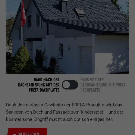
Anbieter
LinkedIn
Laufzeit
2 Jahre
Verwendet vom Social-Networking-Dienst
LinkedIn für die Verfolgung der
Zweck
Verwendung von eingebetteten
Dienstleistungen.
Name
bscookie
HAUS NACH DER
HAUS VOR DER
DACHSANIERUNG MIT DER
DACHSANIERUNG MIT PREFA
PREFA DACHPLATTE
DACHPLATTE
Anbieter
LinkedIn
Laufzeit
2 Jahre
Dank des geringen Gewichts der PREFA Produkte wird das
Sanieren von Dach und Fassade zum Kinderspiel – und der
Verwendet vom Social-Networking-Dienst
kosmetische Eingriff macht auch optisch einiges her.
LinkedIn für die Verfolgung der
Zweck
Verwendung von eingebetteten
WEITERLESEN