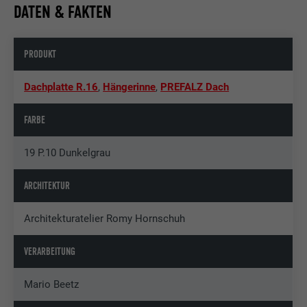
DATEN & FAKTEN
PRODUKT
Dachplatte R.16
,
Hängerinne
,
PREFALZ Dach
FARBE
19 P.10 Dunkelgrau
ARCHITEKTUR
Architekturatelier Romy Hornschuh
VERARBEITUNG
Mario Beetz