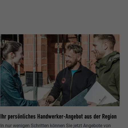
ische Daten
r Webseite.
s "Folgen Sie
etzen von
Ihr persönliches Handwerker-Angebot aus der Region
In nur wenigen Schritten können Sie jetzt Angebote von