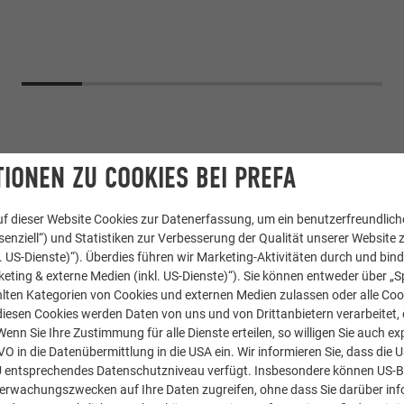
IONEN ZU COOKIES BEI PREFA
f dieser Website Cookies zur Datenerfassung, um ein benutzerfreundliche
enziell“) und Statistiken zur Verbesserung der Qualität unserer Website z
kl. US-Dienste)“). Überdies führen wir Marketing-Aktivitäten durch und bin
eting & externe Medien (inkl. US-Dienste)“). Sie können entweder über „S
lten Kategorien von Cookies und externen Medien zulassen oder alle Co
Aluminium Verbundplatte
diesen Cookies werden Daten von uns und von Drittanbietern verarbeitet, di
nn Sie Ihre Zustimmung für alle Dienste erteilen, so willigen Sie auch exp
GVO in die Datenübermittlung in die USA ein. Wir informieren Sie, dass die 
45 Bronze
U entsprechendes Datenschutzniveau verfügt. Insbesondere können US-
berwachungszwecken auf Ihre Daten zugreifen, ohne dass Sie darüber inf
Gygax Architekten AG