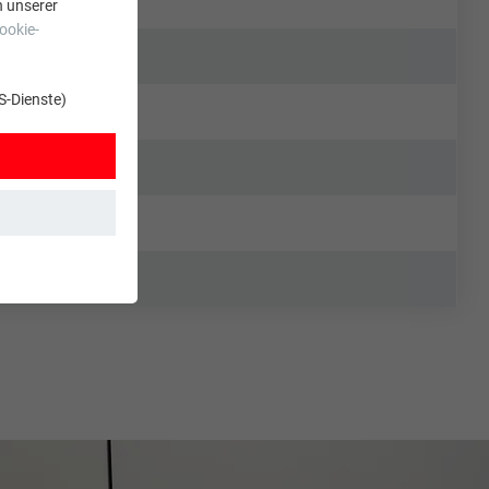
n unserer
ookie-
S-Dienste)
t. Dadurch ist
zt wird.