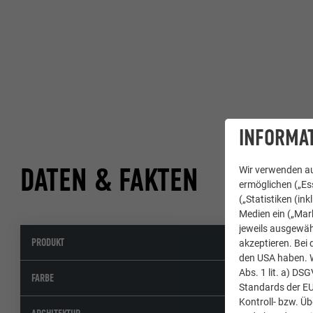
INFORMAT
DATEN & FAKTEN
Wir verwenden au
ermöglichen („Ess
(„Statistiken (in
Medien ein („Mark
jeweils ausgewäh
PRODUKT
akzeptieren. Bei 
den USA haben. We
Abs. 1 lit. a) DS
FARBE
Standards der E
Kontroll- bzw. Ü