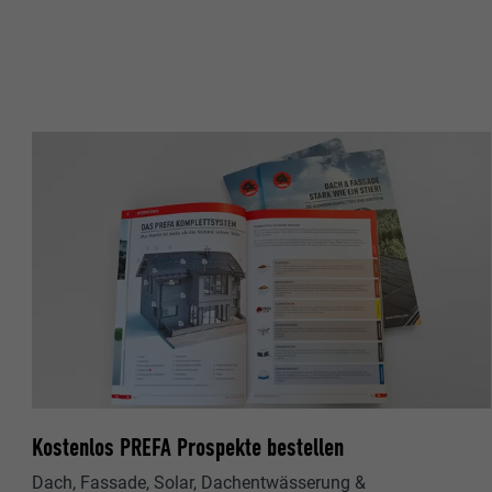
Name
Name
Anbieter
Anbieter
Laufzeit
Laufzeit
Zweck
Zweck
Name
Name
Anbieter
Anbieter
Laufzeit
Laufzeit
Zweck
Zweck
Kostenlos PREFA Prospekte bestellen
Dach, Fassade, Solar, Dachentwässerung &