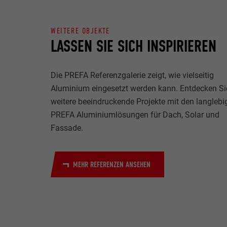
Name
Zweck
WEITERE OBJEKTE
MARKETING & E
Anbieter
LASSEN SIE SICH INSPIRIEREN
"Marketing & ex
verwendet, um p
Laufzeit
hinweg beobacht
Videoplattform
Die PREFA Referenzgalerie zeigt, wie vielseitig
Name
Zweck
Aluminium eingesetzt werden kann. Entdecken Si
Name
Anbieter
weitere beeindruckende Projekte mit den langlebi
PREFA Aluminiumlösungen für Dach, Solar und
Anbieter
Name
Laufzeit
Fassade.
Laufzeit
Anbieter
Zweck
MEHR REFERENZEN ANSEHEN
Laufzeit
Zweck
Zweck