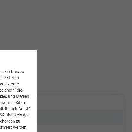
s Erlebnis zu
u erstellen
den externe
peichern“ die
okies und Medien
e ihren Sitz in
lizit nach Art. 49
USA über kein den
Behörden zu
ormiert werden