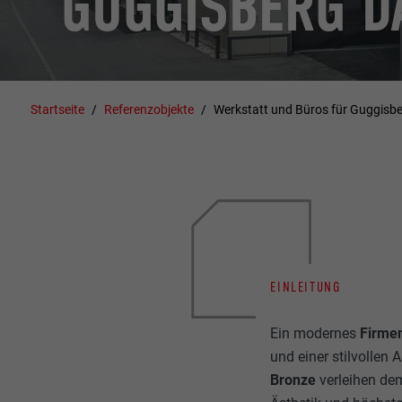
GUGGISBERG D
Startseite
Referenzobjekte
Werkstatt und Büros für Guggisb
EINLEITUNG
Ein modernes
Firme
und einer stilvolle
Bronze
verleihen de