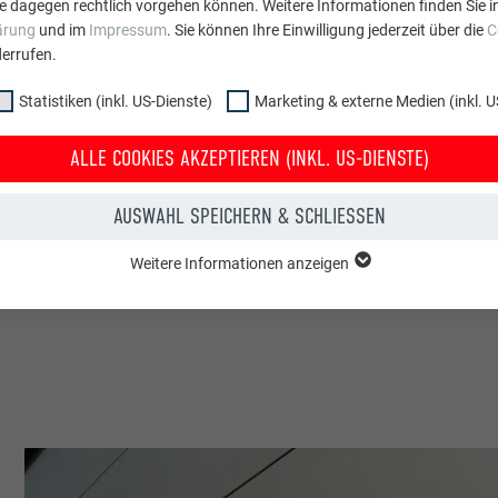
e dagegen rechtlich vorgehen können. Weitere Informationen finden Sie i
ärung
und im
Impressum
. Sie können Ihre Einwilligung jederzeit über die
C
errufen.
Guggisberg Dachtechnik AG
Statistiken (inkl. US-Dienste)
Marketing & externe Medien (inkl. U
Schweiz
ALLE COOKIES AKZEPTIEREN (INKL. US-DIENSTE)
Wabern
AUSWAHL SPEICHERN & SCHLIESSEN
Firmengebäude
Weitere Informationen anzeigen
© PREFA | Croce & Wir
ppe "Essenziell" werden für grundlegende Funktionen der Website benötig
dass die Website einwandfrei funktioniert.
Cookie-Informationen anzeigen
PHPSESSID
NKL. US-DIENSTE)
PHP
 (inkl. US-Dienste)"-Cookies helfen uns zu verstehen, wie die Website genut
werden gesammelt, um die Nutzererfahrung der Website zu verbessern.
Sitzung