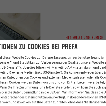
MIT WULST UND BLENDE
MONTAGE R
IONEN ZU COOKIES BEI PREFA
f dieser Website Cookies zur Datenerfassung, um ein benutzerfreundliche
In diesem Video wird di
enziell“) und Statistiken zur Verbesserung der Qualität unserer Website z
PREFA Hängerinne gezei
kl. US-Dienste)“). Überdies führen wir Marketing-Aktivitäten durch und bin
eting & externe Medien (inkl. US-Dienste)“). Sie können entweder über „S
lten Kategorien von Cookies und externen Medien zulassen oder alle Co
diesen Cookies werden Daten von uns und von Drittanbietern verarbeitet, di
nn Sie Ihre Zustimmung für alle Dienste erteilen, so willigen Sie auch exp
GVO in die Datenübermittlung in die USA ein. Wir informieren Sie, dass die 
U entsprechendes Datenschutzniveau verfügt. Insbesondere können US-
berwachungszwecken auf Ihre Daten zugreifen, ohne dass Sie darüber inf