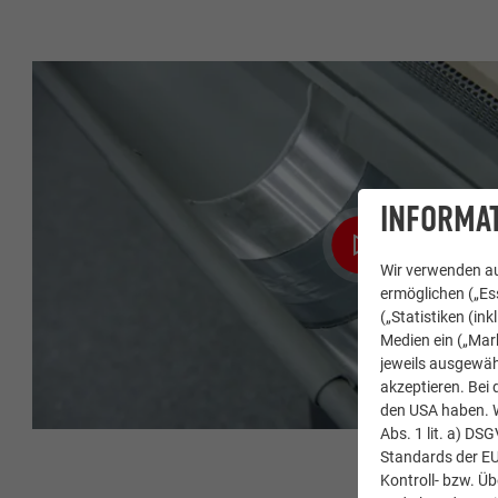
INFORMAT
Wir verwenden au
ermöglichen („Ess
(„Statistiken (in
Medien ein („Mark
jeweils ausgewäh
akzeptieren. Bei 
den USA haben. We
Abs. 1 lit. a) DS
Standards der E
Kontroll- bzw. Ü