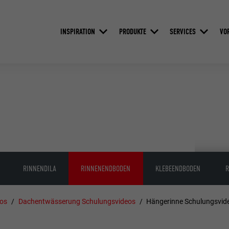
INSPIRATION
PRODUKTE
SERVICES
VO
RINNENDILA
RINNENENDBODEN
KLEBEENDBODEN
R
os
Dachentwässerung Schulungsvideos
Hängerinne Schulungsvid