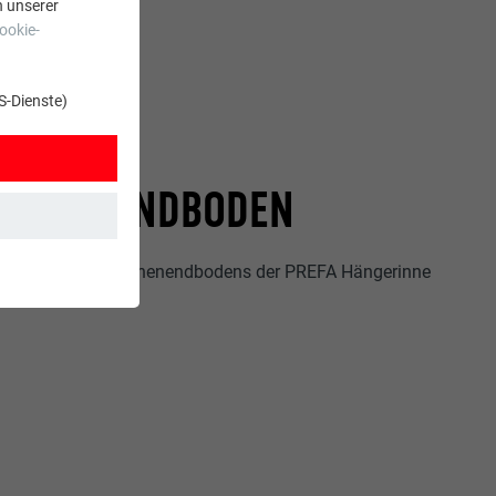
n unserer
ookie-
S-Dienste)
RINNENENDBODEN
ie Montage des Rinnenendbodens der PREFA Hängerinne
t. Dadurch ist
zt wird.