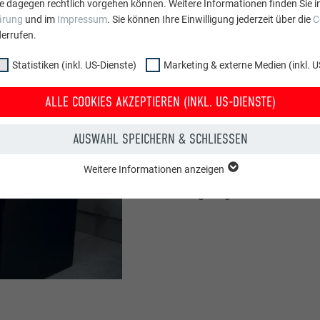
e dagegen rechtlich vorgehen können. Weitere Informationen finden Sie i
ärung
und im
Impressum
. Sie können Ihre Einwilligung jederzeit über die
C
errufen.
Statistiken (inkl. US-Dienste)
Marketing & externe Medien (inkl. U
ALLE COOKIES AKZEPTIEREN (INKL. US-DIENSTE)
MONTAGE 
AUSWAHL SPEICHERN & SCHLIESSEN
Weitere Informationen anzeigen
In diesem Video wird d
ppe "Essenziell" werden für grundlegende Funktionen der Website benötig
gezeigt.
dass die Website einwandfrei funktioniert.
Cookie-Informationen anzeigen
PHPSESSID
NKL. US-DIENSTE)
PHP
 (inkl. US-Dienste)"-Cookies helfen uns zu verstehen, wie die Website genut
werden gesammelt, um die Nutzererfahrung der Website zu verbessern.
Sitzung