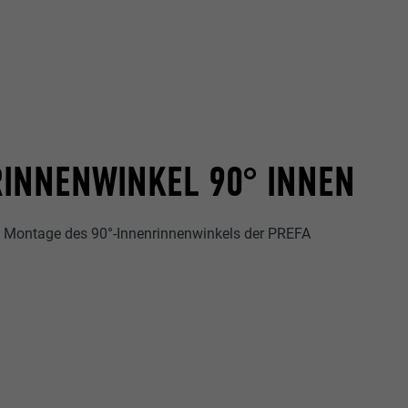
ische Daten
r Webseite.
INNENWINKEL 90° INNEN
e Montage des 90°-Innenrinnenwinkels der PREFA
s "Folgen Sie
etzen von