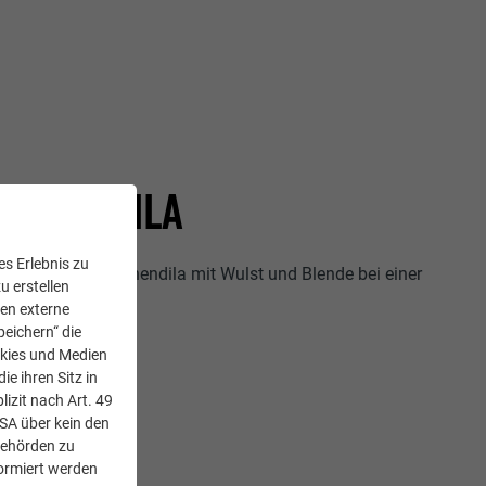
INNENDILA
s Erlebnis zu
e Montage der Rinnendila mit Wulst und Blende bei einer
u erstellen
gt.
den externe
peichern“ die
okies und Medien
e ihren Sitz in
lizit nach Art. 49
USA über kein den
Behörden zu
ormiert werden