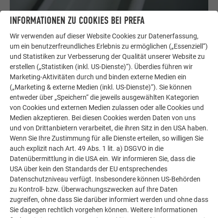
INFORMATIONEN ZU COOKIES BEI PREFA
Wir verwenden auf dieser Website Cookies zur Datenerfassung,
VARIANTE 1
um ein benutzerfreundliches Erlebnis zu ermöglichen („Essenziell“)
MONTAGE KOPSCHOT VLAK MODEL
und Statistiken zur Verbesserung der Qualität unserer Website zu
erstellen („Statistiken (inkl. US-Dienste)“). Überdies führen wir
In diesem Video wird die Montage des Kastenrinnen-
Marketing-Aktivitäten durch und binden externe Medien ein
Endbodens bei einer PREFA Kastenrinne gezeigt.
(„Marketing & externe Medien (inkl. US-Dienste)“). Sie können
entweder über „Speichern“ die jeweils ausgewählten Kategorien
von Cookies und externen Medien zulassen oder alle Cookies und
Medien akzeptieren. Bei diesen Cookies werden Daten von uns
und von Drittanbietern verarbeitet, die ihren Sitz in den USA haben.
Wenn Sie Ihre Zustimmung für alle Dienste erteilen, so willigen Sie
auch explizit nach Art. 49 Abs. 1 lit. a) DSGVO in die
Datenübermittlung in die USA ein. Wir informieren Sie, dass die
USA über kein den Standards der EU entsprechendes
Datenschutzniveau verfügt. Insbesondere können US-Behörden
zu Kontroll- bzw. Überwachungszwecken auf Ihre Daten
zugreifen, ohne dass Sie darüber informiert werden und ohne dass
Sie dagegen rechtlich vorgehen können. Weitere Informationen