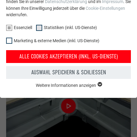
finden Sie in unserer
Datenschutzerklärung
und im
Impressum
. Sie
können Ihre Einwilligung jederzeit über die
Cookie-Einstellungen
widerrufen.
VARIANTE 2
MONTAGE RINNENENDBODEN
Essenziell
Statistiken (inkl. US-Dienste)
Marketing & externe Medien (inkl. US-Dienste)
In diesem Video wird die Montage des Kastenrinnen-
Endbodens bei einer PREFA Kastenrinne gezeigt.
ALLE COOKIES AKZEPTIEREN (INKL. US-DIENSTE)
AUSWAHL SPEICHERN & SCHLIESSEN
Weitere Informationen anzeigen
ESSENZIELL
Cookies der Gruppe "Essenziell" werden für grundlegende
Funktionen der Website benötigt. Dadurch ist gewährleistet,
dass die Website einwandfrei funktioniert.
Cookie-Informationen anzeigen
Name
PHPSESSID
STATISTIKEN (INKL. US-DIENSTE)
Anbieter
PHP