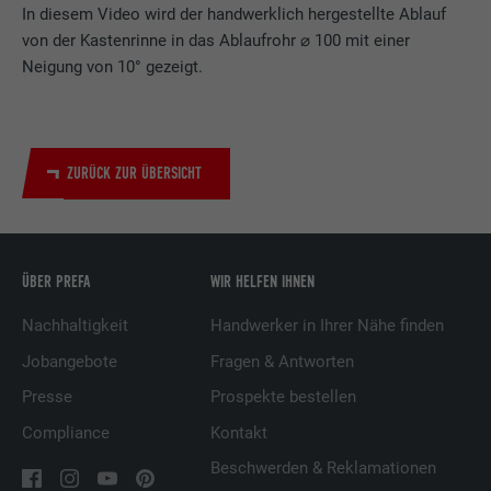
LinkedIn für die Verfolgung der
Zweck
In diesem Video wird der handwerklich hergestellte Ablauf
Verwendung von eingebetteten
von der Kastenrinne in das Ablaufrohr ⌀ 100 mit einer
Dienstleistungen.
Neigung von 10° gezeigt.
Name
bscookie
ZURÜCK ZUR ÜBERSICHT
Anbieter
LinkedIn
Laufzeit
2 Jahre
Verwendet vom Social-Networking-Dienst
ÜBER PREFA
WIR HELFEN IHNEN
LinkedIn für die Verfolgung der
Zweck
Verwendung von eingebetteten
Nachhaltigkeit
Handwerker in Ihrer Nähe finden
Dienstleistungen.
Jobangebote
Fragen & Antworten
Presse
Prospekte bestellen
Name
UserMatchHistory
Compliance
Kontakt
Anbieter
LinkedIn
Beschwerden & Reklamationen