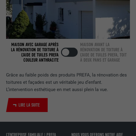
NOM
bcookie
FOURNISSEUR
LinkedIn
EXPIRATION
2 ans
MAISON AVEC GARAGE APRÈS
MAISON AVANT LA
Utilisé par le service de réseau social
LA RÉNOVATION DE TOITURE À
RÉNOVATION DE TOITURE À
UTILITÉ
LinkedIn pour suivre l'utilisation de
L’AIDE DE TUILES PREFA
L’AIDE DE TUILES PREFA, TOIT
services intégrés.
COULEUR ANTHRACITE
À DEUX PANS ET GARAGE
Grâce au faible poids des produits PREFA, la rénovation des
NOM
bscookie
toitures et façades est un véritable jeu d’enfant.
L’intervention esthétique en met aussi plein la vue.
FOURNISSEUR
LinkedIn
LIRE LA SUITE
EXPIRATION
2 ans
Utilisé par le service de réseau social
UTILITÉ
LinkedIn pour suivre l'utilisation de
services intégrés
L’ENTREPRISE FAMILIALE | PREFA
NOUS VOUS OFFRONS NOTRE AIDE