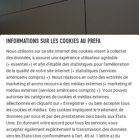
INFORMATIONS SUR LES COOKIES AU PREFA
AUTRES BÂTIMENTS
Nous utilisons sur ce site Internet des cookies visant à collecter
LAISSEZ-VOUS INSPIRER
des données, à assurer une expérience utilisateur agréable
(« essentiel ») et afin d'établir des statistiques pour l'amélioration
La galerie de références PREFA démontre la
de la qualité de notre site Internet (« statistiques (services
américains compris) »). Nous réalisons en outre des activités de
polyvalence de l’aluminium. Découvrez d’autres projets
marketing et avons recours à des médias externes (« marketing et
impressionnants avec les solutions en aluminium
médias externes (services américains compris) »). Vous pouvez
durables de PREFA pour toitures, systèmes solaires et
autoriser les catégories de cookies et médias externes
façades.
sélectionnés en cliquant sur « Enregistrer » ou bien accepter tous
les cookies et médias. Ces cookies impliquent le traitement de
données par nous et par des prestataires tiers basés aux États-
VOIR DAVANTAGE DE RÉFÉRENCES
Unis. En donnant votre accord pour tous les services, vous
acceptez également explicitement la transmission des données
vers les États-Unis conformément à l'art. 49 al. 1 lettre a) du