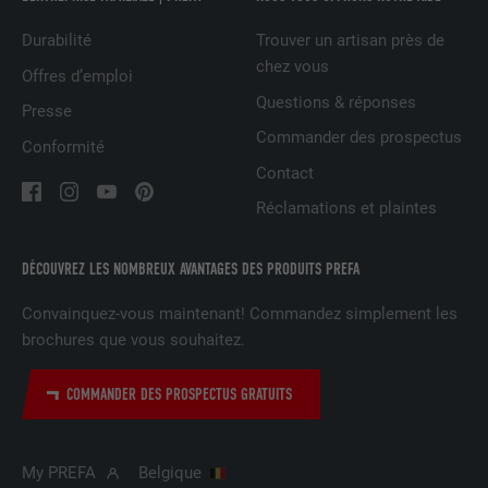
Durabilité
Trouver un artisan près de
chez vous
NOM
UserMatchHistory
Offres d’emploi
Questions & réponses
Presse
FOURNISSEUR
LinkedIn
Commander des prospectus
Conformité
EXPIRATION
29 jours
Contact
Réclamations et plaintes
Est utilisé pour suivre l'utilisateur sur
plusieurs sites Internet afin d'afficher de
UTILITÉ
la publicité adaptée aux préférences de
DÉCOUVREZ LES NOMBREUX AVANTAGES DES PRODUITS PREFA
l'utilisateur.
Convainquez-vous maintenant! Commandez simplement les
brochures que vous souhaitez.
NOM
lidc
COMMANDER DES PROSPECTUS GRATUITS
FOURNISSEUR
LinkedIn
EXPIRATION
1 jour
My PREFA
Belgique