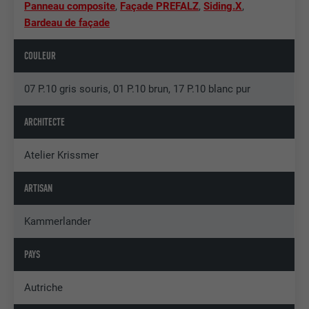
Panneau composite
,
Façade PREFALZ
,
Siding.X
,
Bardeau de façade
COULEUR
07 P.10 gris souris, 01 P.10 brun, 17 P.10 blanc pur
ARCHITECTE
Atelier Krissmer
ARTISAN
Kammerlander
PAYS
Autriche