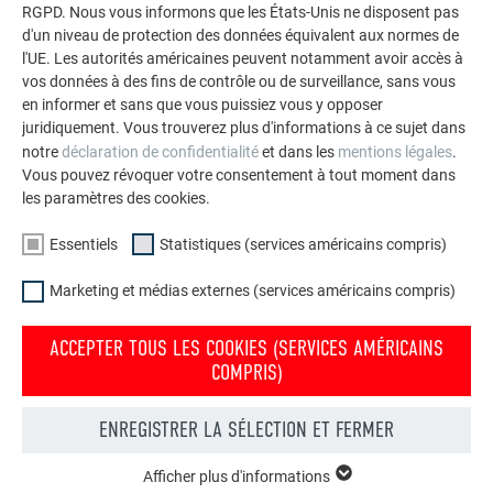
RGPD. Nous vous informons que les États-Unis ne disposent pas
d'un niveau de protection des données équivalent aux normes de
l'UE. Les autorités américaines peuvent notamment avoir accès à
vos données à des fins de contrôle ou de surveillance, sans vous
en informer et sans que vous puissiez vous y opposer
juridiquement. Vous trouverez plus d'informations à ce sujet dans
notre
déclaration de confidentialité
et dans les
mentions légales
.
Vous pouvez révoquer votre consentement à tout moment dans
les paramètres des cookies.
Essentiels
Statistiques (services américains compris)
Marketing et médias externes (services américains compris)
ACCEPTER TOUS LES COOKIES (SERVICES AMÉRICAINS
Commander gratuitement des prospectus PREFA
COMPRIS)
Toiture, façade, solaire, gouttières et protection contre les
crues – avec les produits PREFA en aluminium, votre maison
ENREGISTRER LA SÉLECTION ET FERMER
est non seulement jolie, mais aussi bien protégée !
Afficher plus d'informations
ESSENTIELS