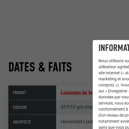
INFORMAT
Nous utilisons su
DATES & FAITS
utilisateur agréab
site Internet (« 
marketing et avo
compris) »). Vous
sur « Enregistrer
PRODUIT
Losanges de toiture 29 × 29
données par nous 
services, vous a
43 P.10 gris pierre
COULEUR
conformément à l'
d'un niveau de p
Universität Liechtenstein
notamment avoir 
ARCHITECTE
sans que vous pu