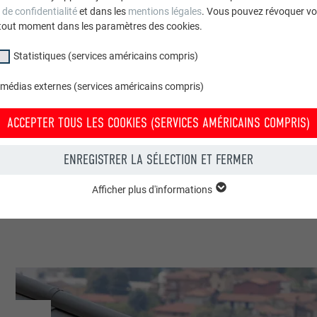
 de confidentialité
et dans les
mentions légales
. Vous pouvez révoquer vo
o Berchtold Spengler Dachdecker GmbH & Co KG / Dornbirn
tout moment dans les paramètres des cookies.
Statistiques (services américains compris)
 médias externes (services américains compris)
ACCEPTER TOUS LES COOKIES (SERVICES AMÉRICAINS COMPRIS)
 & autres installations
ENREGISTRER LA SÉLECTION ET FERMER
Afficher plus d'informations
groupe « Essentiels » sont nécessaires aux fonctions de base du site Intern
e le site Internet fonctionne correctement.
Afficher les informations relatives aux cookies
PHPSESSID
(SERVICES AMÉRICAINS COMPRIS)
UR
PHP
tatistiques (services américains compris) » nous aident à comprendre co