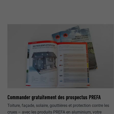
NOM
NOM
FOURNISSE
FOURNISSE
EXPIRATION
EXPIRATION
UTILITÉ
UTILITÉ
NOM
NOM
FOURNISSE
FOURNISSE
EXPIRATION
Commander gratuitement des prospectus PREFA
EXPIRATION
Toiture, façade, solaire, gouttières et protection contre les
UTILITÉ
UTILITÉ
crues – avec les produits PREFA en aluminium, votre