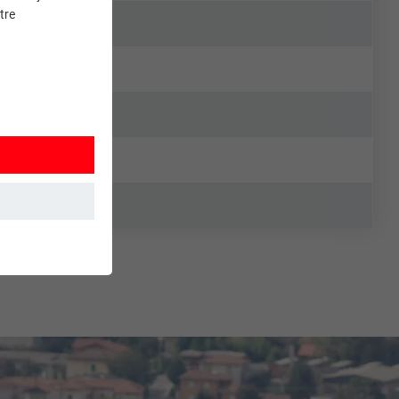
tre
et. Ils
mment le site