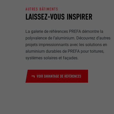
Internet est uti
EXPIRATION
Internet.
AUTRES BÂTIMENTS
LAISSEZ-VOUS INSPIRER
NOM
UTILITÉ
MARKETING ET 
FOURNISSE
La galerie de références PREFA démontre la
Les cookies « M
polyvalence de l’aluminium. Découvrez d’autres
annonceurs (pres
EXPIRATION
projets impressionnants avec les solutions en
visiteurs à tra
NOM
plateformes vid
aluminium durables de PREFA pour toitures,
UTILITÉ
systèmes solaires et façades.
FOURNISSE
NOM
EXPIRATION
FOURNISSE
NOM
VOIR DAVANTAGE DE RÉFÉRENCES
EXPIRATION
FOURNISSE
UTILITÉ
EXPIRATION
UTILITÉ
UTILITÉ