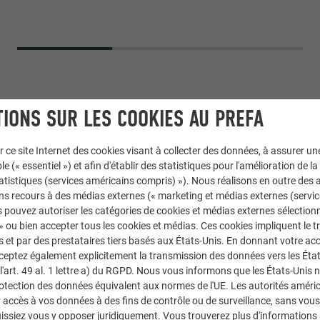
IONS SUR LES COOKIES AU PREFA
r ce site Internet des cookies visant à collecter des données, à assurer u
le (« essentiel ») et afin d'établir des statistiques pour l'amélioration de la
statistiques (services américains compris) »). Nous réalisons en outre des a
ns recours à des médias externes (« marketing et médias externes (servi
 pouvez autoriser les catégories de cookies et médias externes sélection
 » ou bien accepter tous les cookies et médias. Ces cookies impliquent le 
et par des prestataires tiers basés aux États-Unis. En donnant votre acc
cceptez également explicitement la transmission des données vers les Éta
art. 49 al. 1 lettre a) du RGPD. Nous vous informons que les États-Unis 
rotection des données équivalent aux normes de l'UE. Les autorités améri
accès à vos données à des fins de contrôle ou de surveillance, sans vous
issiez vous y opposer juridiquement. Vous trouverez plus d'informations 