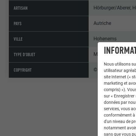
Hörburger/Aberer,
ARTISAN
Autriche
PAYS
Hohenems
VILLE
INFORMAT
Maisons individuell
TYPE D'OBJET
Nous utilisons su
© PREFA | Croce & 
COPYRIGHT
utilisateur agréab
site Internet (« 
marketing et avo
compris) »). Vous
sur « Enregistrer
données par nous 
services, vous a
conformément à l'
d'un niveau de p
notamment avoir 
sans que vous pu