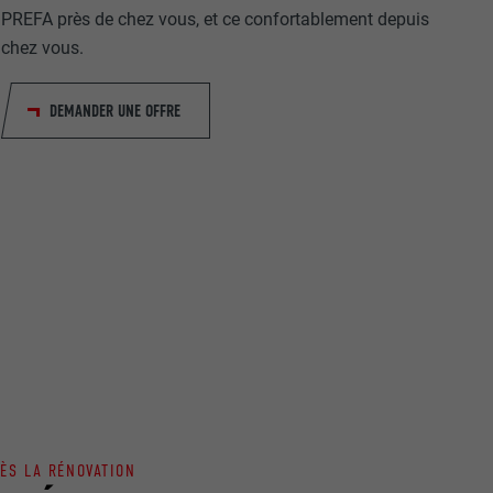
PREFA près de chez vous, et ce confortablement depuis
chez vous.
DEMANDER UNE OFFRE
nées
rnet.
net.
de cookies. Ne
re « Suivez-
ÈS LA RÉNOVATION