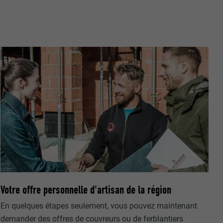
r sur le site
e les
age qui
ichées
par les
pour cela les
tenus des
nées
rnet.
gère le
 l'outil
teur.
Votre offre personnelle d'artisan de la région
amètres
lier la langue
En quelques étapes seulement, vous pouvez maintenant
 être affichés
ation.
demander des offres de couvreurs ou de ferblantiers
t être activé