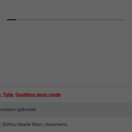
e
,
Tuile
,
Gouttière demi-ronde
couleurs spéciales
ur, Röthis/Aberer Marc, Hohenems