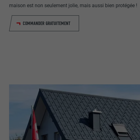
maison est non seulement jolie, mais aussi bien protégée !
NOM
COMMANDER GRATUITEMENT
NOM
FOURNISSE
FOURNISSE
EXPIRATION
EXPIRATION
UTILITÉ
UTILITÉ
NOM
NOM
FOURNISSE
FOURNISSE
EXPIRATION
EXPIRATION
UTILITÉ
UTILITÉ