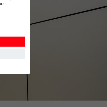
tre
et. Ils
mment le site