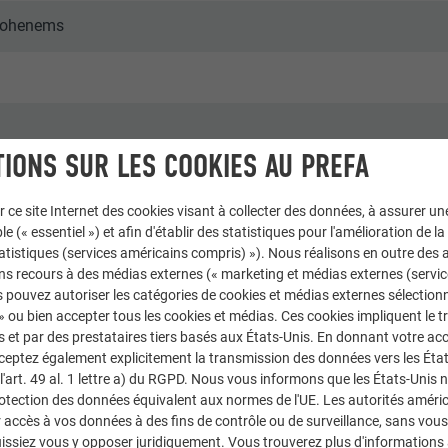
 Hohenems
IONS SUR LES COOKIES AU PREFA
es
r ce site Internet des cookies visant à collecter des données, à assurer u
Wir
le (« essentiel ») et afin d'établir des statistiques pour l'amélioration de la
statistiques (services américains compris) »). Nous réalisons en outre des a
ns recours à des médias externes (« marketing et médias externes (servi
 pouvez autoriser les catégories de cookies et médias externes sélection
 » ou bien accepter tous les cookies et médias. Ces cookies impliquent le 
et par des prestataires tiers basés aux États-Unis. En donnant votre acc
cceptez également explicitement la transmission des données vers les Éta
art. 49 al. 1 lettre a) du RGPD. Nous vous informons que les États-Unis 
rotection des données équivalent aux normes de l'UE. Les autorités améri
accès à vos données à des fins de contrôle ou de surveillance, sans vous
issiez vous y opposer juridiquement. Vous trouverez plus d'informations 