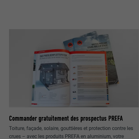
Internet est uti
EXPIRATION
Internet.
NOM
UTILITÉ
MARKETING ET 
FOURNISSE
Les cookies « M
annonceurs (pres
EXPIRATION
visiteurs à tra
NOM
plateformes vid
UTILITÉ
FOURNISSE
NOM
EXPIRATION
FOURNISSE
NOM
EXPIRATION
FOURNISSE
UTILITÉ
Commander gratuitement des prospectus PREFA
EXPIRATION
Toiture, façade, solaire, gouttières et protection contre les
UTILITÉ
UTILITÉ
crues – avec les produits PREFA en aluminium, votre