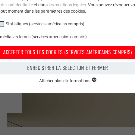
 de confidentialité
et dans les
mentions légales
. Vous pouvez révoquer vo
tout moment dans les paramètres des cookies.
Statistiques (services américains compris)
 médias externes (services américains compris)
ACCEPTER TOUS LES COOKIES (SERVICES AMÉRICAINS COMPRIS)
ENREGISTRER LA SÉLECTION ET FERMER
Afficher plus d'informations
groupe « Essentiels » sont nécessaires aux fonctions de base du site Intern
e le site Internet fonctionne correctement.
Afficher les informations relatives aux cookies
PHPSESSID
(SERVICES AMÉRICAINS COMPRIS)
UR
PHP
tatistiques (services américains compris) » nous aident à comprendre co