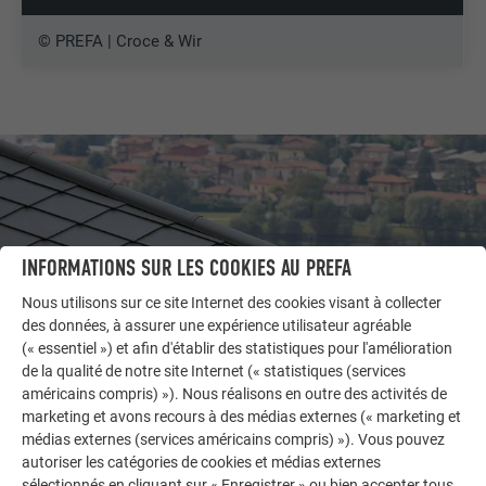
© PREFA | Croce & Wir
INFORMATIONS SUR LES COOKIES AU PREFA
Nous utilisons sur ce site Internet des cookies visant à collecter
des données, à assurer une expérience utilisateur agréable
(« essentiel ») et afin d'établir des statistiques pour l'amélioration
de la qualité de notre site Internet (« statistiques (services
américains compris) »). Nous réalisons en outre des activités de
AUTRES BÂTIMENTS
marketing et avons recours à des médias externes (« marketing et
LAISSEZ-VOUS INSPIRER
médias externes (services américains compris) »). Vous pouvez
autoriser les catégories de cookies et médias externes
sélectionnés en cliquant sur « Enregistrer » ou bien accepter tous