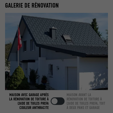
GALERIE DE RÉNOVATION
Utilisé par LinkedIn lorsqu'un site
UTILITÉ
Internet contient une fenêtre « Suivez-
nous » intégrée.
NOM
bcookie
FOURNISSEUR
LinkedIn
EXPIRATION
2 ans
Utilisé par le service de réseau social
UTILITÉ
LinkedIn pour suivre l'utilisation de
services intégrés.
MAISON AVEC GARAGE APRÈS
MAISON AVANT LA
NOM
bscookie
LA RÉNOVATION DE TOITURE À
RÉNOVATION DE TOITURE À
L’AIDE DE TUILES PREFA
L’AIDE DE TUILES PREFA, TOIT
FOURNISSEUR
LinkedIn
COULEUR ANTHRACITE
À DEUX PANS ET GARAGE