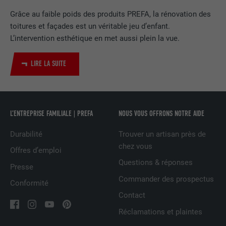
EXPIRATION
2 ans
Grâce au faible poids des produits PREFA, la rénovation des
toitures et façades est un véritable jeu d’enfant.
Utilisé par le service de réseau social
L’intervention esthétique en met aussi plein la vue.
UTILITÉ
LinkedIn pour suivre l'utilisation de
services intégrés
LIRE LA SUITE
NOM
UserMatchHistory
FOURNISSEUR
LinkedIn
L’ENTREPRISE FAMILIALE | PREFA
NOUS VOUS OFFRONS NOTRE AIDE
Durabilité
Trouver un artisan près de
EXPIRATION
29 jours
chez vous
Offres d’emploi
Est utilisé pour suivre l'utilisateur sur
Questions & réponses
Presse
plusieurs sites Internet afin d'afficher de
UTILITÉ
Commander des prospectus
la publicité adaptée aux préférences de
Conformité
l'utilisateur.
Contact
Réclamations et plaintes
NOM
lidc