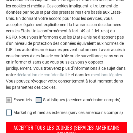
La galerie de références PREFA démontre la
les cookies et médias. Ces cookies impliquent le traitement de
polyvalence de l’aluminium. Découvrez d’autres projets
données par nous et par des prestataires tiers basés aux États-
impressionnants avec les solutions en aluminium
Unis. En donnant votre accord pour tous les services, vous
durables de PREFA pour toitures, systèmes solaires et
acceptez également explicitement la transmission des données
façades.
vers les États-Unis conformément à l'art. 49 al. 1 lettre a) du
RGPD. Nous vous informons que les États-Unis ne disposent pas
d'un niveau de protection des données équivalent aux normes de
l'UE. Les autorités américaines peuvent notamment avoir accès à
VOIR DAVANTAGE DE RÉFÉRENCES
vos données à des fins de contrôle ou de surveillance, sans vous
en informer et sans que vous puissiez vous y opposer
juridiquement. Vous trouverez plus d'informations à ce sujet dans
notre
déclaration de confidentialité
et dans les
mentions légales
.
Vous pouvez révoquer votre consentement à tout moment dans
les paramètres des cookies.
Essentiels
Statistiques (services américains compris)
Marketing et médias externes (services américains compris)
ACCEPTER TOUS LES COOKIES (SERVICES AMÉRICAINS