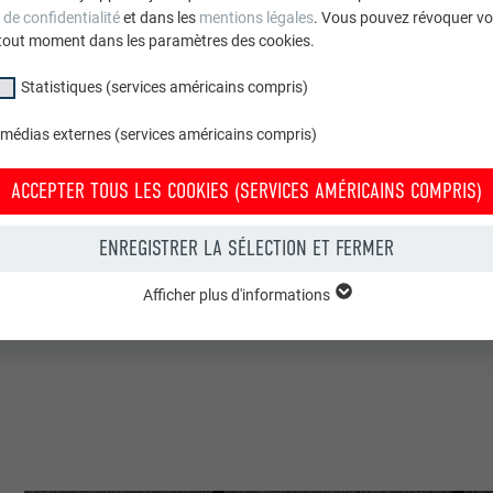
 de confidentialité
et dans les
mentions légales
. Vous pouvez révoquer vo
tout moment dans les paramètres des cookies.
MNM Architectes
Statistiques (services américains compris)
Burlot Couverture
 médias externes (services américains compris)
France
ACCEPTER TOUS LES COOKIES (SERVICES AMÉRICAINS COMPRIS)
Acigné
ENREGISTRER LA SÉLECTION ET FERMER
Maisons individuelles
Afficher plus d'informations
groupe « Essentiels » sont nécessaires aux fonctions de base du site Intern
© Stephane Chalmeau
e le site Internet fonctionne correctement.
Afficher les informations relatives aux cookies
PHPSESSID
(SERVICES AMÉRICAINS COMPRIS)
UR
PHP
tatistiques (services américains compris) » nous aident à comprendre co