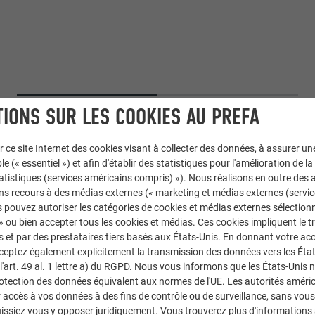
IONS SUR LES COOKIES AU PREFA
r ce site Internet des cookies visant à collecter des données, à assurer u
le (« essentiel ») et afin d'établir des statistiques pour l'amélioration de la
statistiques (services américains compris) »). Nous réalisons en outre des a
ns recours à des médias externes (« marketing et médias externes (servi
 pouvez autoriser les catégories de cookies et médias externes sélection
 » ou bien accepter tous les cookies et médias. Ces cookies impliquent le 
et par des prestataires tiers basés aux États-Unis. En donnant votre acc
cceptez également explicitement la transmission des données vers les Éta
art. 49 al. 1 lettre a) du RGPD. Nous vous informons que les États-Unis 
Losange de façade 29 × 29
rotection des données équivalent aux normes de l'UE. Les autorités améri
accès à vos données à des fins de contrôle ou de surveillance, sans vous
07 P.10 gris souris
issiez vous y opposer juridiquement. Vous trouverez plus d'informations 