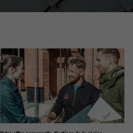
nées
rnet.
net.
de cookies. Ne
re « Suivez-