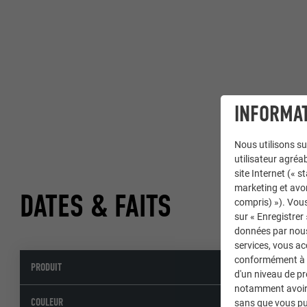
INFORMAT
Nous utilisons su
utilisateur agréab
site Internet (« 
marketing et avo
DATES & FAITS
compris) »). Vous
sur « Enregistrer
données par nous 
services, vous a
conformément à l'
PRODUIT
d'un niveau de p
notamment avoir 
COULEUR
sans que vous pu