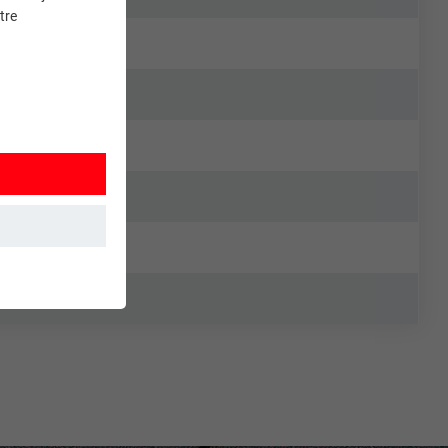
tre
et. Ils
mment le site