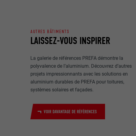
Internet est uti
EXPIRATION
Internet.
NOM
UTILITÉ
AUTRES BÂTIMENTS
MARKETING ET 
FOURNISSE
LAISSEZ-VOUS INSPIRER
Les cookies « M
annonceurs (pres
EXPIRATION
visiteurs à tra
NOM
La galerie de références PREFA démontre la
plateformes vid
UTILITÉ
polyvalence de l’aluminium. Découvrez d’autres
FOURNISSE
projets impressionnants avec les solutions en
NOM
aluminium durables de PREFA pour toitures,
EXPIRATION
FOURNISSE
NOM
systèmes solaires et façades.
EXPIRATION
FOURNISSE
UTILITÉ
VOIR DAVANTAGE DE RÉFÉRENCES
EXPIRATION
UTILITÉ
UTILITÉ