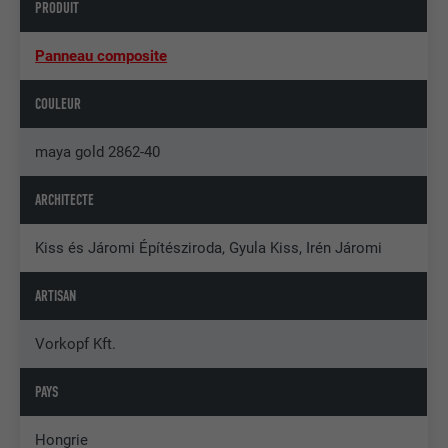
PRODUIT
Panneau composite
COULEUR
maya gold 2862-40
ARCHITECTE
Kiss és Járomi Építésziroda, Gyula Kiss, Irén Járomi
ARTISAN
Vorkopf Kft.
PAYS
Hongrie