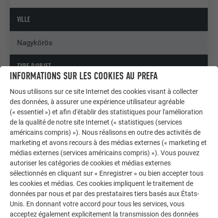
VILLE
Nagykörös
TYPE D'OBJET
INFORMATIONS SUR LES COOKIES AU PREFA
Bâtiment de l'entreprise, Bâtiments publics & autres
Nous utilisons sur ce site Internet des cookies visant à collecter
installations
des données, à assurer une expérience utilisateur agréable
(« essentiel ») et afin d'établir des statistiques pour l'amélioration
de la qualité de notre site Internet (« statistiques (services
COPYRIGHT
américains compris) »). Nous réalisons en outre des activités de
marketing et avons recours à des médias externes (« marketing et
© PREFA | Croce & Wir
médias externes (services américains compris) »). Vous pouvez
autoriser les catégories de cookies et médias externes
sélectionnés en cliquant sur « Enregistrer » ou bien accepter tous
les cookies et médias. Ces cookies impliquent le traitement de
données par nous et par des prestataires tiers basés aux États-
Unis. En donnant votre accord pour tous les services, vous
acceptez également explicitement la transmission des données