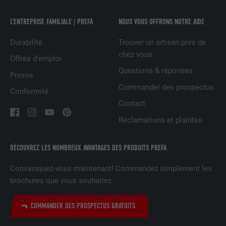
Utilisé par le service de réseau social
L’ENTREPRISE FAMILIALE | PREFA
NOUS VOUS OFFRONS NOTRE AIDE
UTILITÉ
LinkedIn pour suivre l'utilisation de
Durabilité
Trouver un artisan près de
services intégrés
chez vous
Offres d’emploi
Questions & réponses
Presse
NOM
lissc
Commander des prospectus
Conformité
FOURNISSEUR
LinkedIn
Contact
Réclamations et plaintes
EXPIRATION
1 an
Est utilisé pour garantir que le même
DÉCOUVREZ LES NOMBREUX AVANTAGES DES PRODUITS PREFA
UTILITÉ
attribut SameSite est disponible pour
tous les cookies dans ce navigateur
Convainquez-vous maintenant! Commandez simplement les
brochures que vous souhaitez.
NOM
_fbp
COMMANDER DES PROSPECTUS GRATUITS
FOURNISSEUR
Facebook