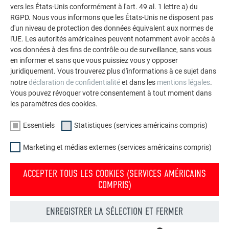
vers les États-Unis conformément à l'art. 49 al. 1 lettre a) du
RGPD. Nous vous informons que les États-Unis ne disposent pas
d'un niveau de protection des données équivalent aux normes de
l'UE. Les autorités américaines peuvent notamment avoir accès à
vos données à des fins de contrôle ou de surveillance, sans vous
en informer et sans que vous puissiez vous y opposer
juridiquement. Vous trouverez plus d'informations à ce sujet dans
notre
déclaration de confidentialité
et dans les
mentions légales
.
Vous pouvez révoquer votre consentement à tout moment dans
AUTRES BÂTIMENTS
les paramètres des cookies.
LAISSEZ-VOUS INSPIRER
Essentiels
Statistiques (services américains compris)
La galerie de références PREFA démontre la
Marketing et médias externes (services américains compris)
polyvalence de l’aluminium. Découvrez d’autres projets
impressionnants avec les solutions en aluminium
ACCEPTER TOUS LES COOKIES (SERVICES AMÉRICAINS
durables de PREFA pour toitures, systèmes solaires et
COMPRIS)
façades.
ENREGISTRER LA SÉLECTION ET FERMER
VOIR DAVANTAGE DE RÉFÉRENCES