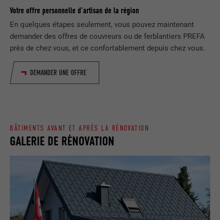
Votre offre personnelle d'artisan de la région
NOM
bcookie
En quelques étapes seulement, vous pouvez maintenant
demander des offres de couvreurs ou de ferblantiers PREFA
FOURNISSEUR
LinkedIn
près de chez vous, et ce confortablement depuis chez vous.
EXPIRATION
2 ans
DEMANDER UNE OFFRE
Utilisé par le service de réseau social
UTILITÉ
LinkedIn pour suivre l'utilisation de
services intégrés.
BÂTIMENTS AVANT ET APRÈS LA RÉNOVATION
GALERIE DE RÉNOVATION
NOM
bscookie
FOURNISSEUR
LinkedIn
EXPIRATION
2 ans
Utilisé par le service de réseau social
UTILITÉ
LinkedIn pour suivre l'utilisation de