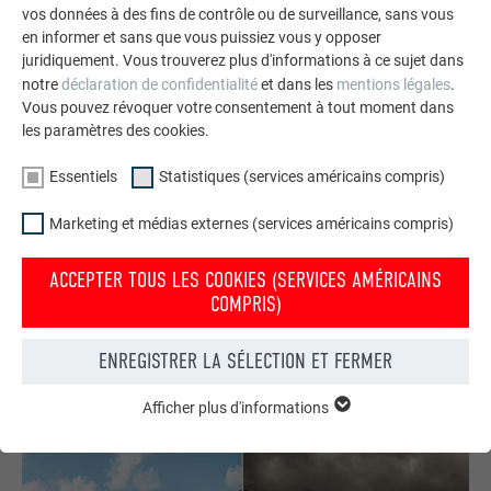
vos données à des fins de contrôle ou de surveillance, sans vous
en informer et sans que vous puissiez vous y opposer
juridiquement. Vous trouverez plus d'informations à ce sujet dans
notre
déclaration de confidentialité
et dans les
mentions légales
.
Vous pouvez révoquer votre consentement à tout moment dans
les paramètres des cookies.
Essentiels
Statistiques (services américains compris)
Commander gratuitement des prospectus PREFA
Marketing et médias externes (services américains compris)
Toiture, façade, solaire, gouttières et protection contre les
ACCEPTER TOUS LES COOKIES (SERVICES AMÉRICAINS
crues – avec les produits PREFA en aluminium, votre maison
COMPRIS)
est non seulement jolie, mais aussi bien protégée !
ENREGISTRER LA SÉLECTION ET FERMER
COMMANDER GRATUITEMENT
Afficher plus d'informations
ESSENTIELS
Les cookies du groupe « Essentiels » sont nécessaires aux
fonctions de base du site Internet. Ils garantissent que le site
Internet fonctionne correctement.