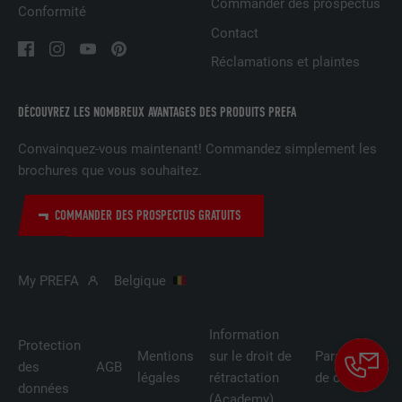
NOM
UserMatchHistory
Commander des prospectus
Conformité
Contact
FOURNISSEUR
LinkedIn
Réclamations et plaintes
EXPIRATION
29 jours
DÉCOUVREZ LES NOMBREUX AVANTAGES DES PRODUITS PREFA
Est utilisé pour suivre l'utilisateur sur
plusieurs sites Internet afin d'afficher de
Convainquez-vous maintenant! Commandez simplement les
UTILITÉ
la publicité adaptée aux préférences de
brochures que vous souhaitez.
l'utilisateur.
COMMANDER DES PROSPECTUS GRATUITS
NOM
lidc
My PREFA
Belgique
FOURNISSEUR
LinkedIn
EXPIRATION
1 jour
Information
Protection
Mentions
sur le droit de
Paramètres
Utilisé par le service de réseau social
des
AGB
légales
rétractation
de cookies
UTILITÉ
LinkedIn pour suivre l'utilisation de
données
(Academy)