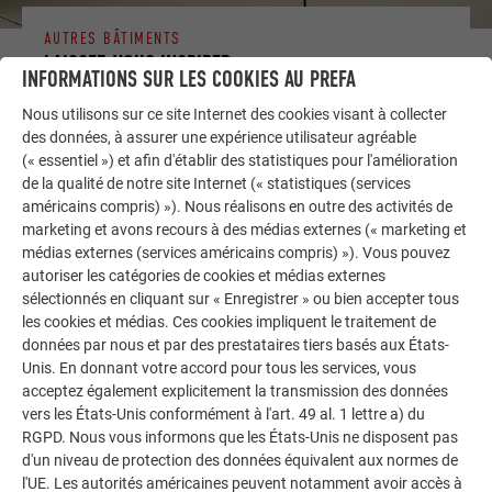
AUTRES BÂTIMENTS
LAISSEZ-VOUS INSPIRER
INFORMATIONS SUR LES COOKIES AU PREFA
La galerie de références PREFA démontre la
Nous utilisons sur ce site Internet des cookies visant à collecter
des données, à assurer une expérience utilisateur agréable
polyvalence de l’aluminium. Découvrez d’autres projets
(« essentiel ») et afin d'établir des statistiques pour l'amélioration
impressionnants avec les solutions en aluminium
de la qualité de notre site Internet (« statistiques (services
durables de PREFA pour toitures, systèmes solaires et
américains compris) »). Nous réalisons en outre des activités de
façades.
marketing et avons recours à des médias externes (« marketing et
médias externes (services américains compris) »). Vous pouvez
autoriser les catégories de cookies et médias externes
VOIR DAVANTAGE DE RÉFÉRENCES
sélectionnés en cliquant sur « Enregistrer » ou bien accepter tous
les cookies et médias. Ces cookies impliquent le traitement de
données par nous et par des prestataires tiers basés aux États-
Unis. En donnant votre accord pour tous les services, vous
acceptez également explicitement la transmission des données
vers les États-Unis conformément à l'art. 49 al. 1 lettre a) du
RGPD. Nous vous informons que les États-Unis ne disposent pas
d'un niveau de protection des données équivalent aux normes de
l'UE. Les autorités américaines peuvent notamment avoir accès à