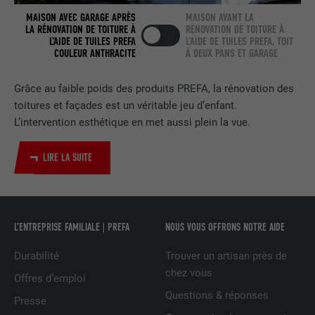
FOURNISSEUR
LinkedIn
MAISON AVEC GARAGE APRÈS
MAISON AVANT LA
LA RÉNOVATION DE TOITURE À
RÉNOVATION DE TOITURE À
EXPIRATION
2 ans
L’AIDE DE TUILES PREFA
L’AIDE DE TUILES PREFA, TOIT
COULEUR ANTHRACITE
À DEUX PANS ET GARAGE
Utilisé par le service de réseau social
UTILITÉ
LinkedIn pour suivre l'utilisation de
Grâce au faible poids des produits PREFA, la rénovation des
services intégrés.
toitures et façades est un véritable jeu d’enfant.
L’intervention esthétique en met aussi plein la vue.
NOM
bscookie
LIRE LA SUITE
FOURNISSEUR
LinkedIn
EXPIRATION
2 ans
L’ENTREPRISE FAMILIALE | PREFA
NOUS VOUS OFFRONS NOTRE AIDE
Utilisé par le service de réseau social
UTILITÉ
LinkedIn pour suivre l'utilisation de
Durabilité
Trouver un artisan près de
services intégrés
chez vous
Offres d’emploi
Questions & réponses
Presse