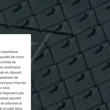
ne expérience
 qualité de notre
ctivités de
ces américains
nés en cliquant
traitement de
ord pour tous les
ts-Unis
ne disposent pas
caines peuvent
 en informer et
à ce sujet dans