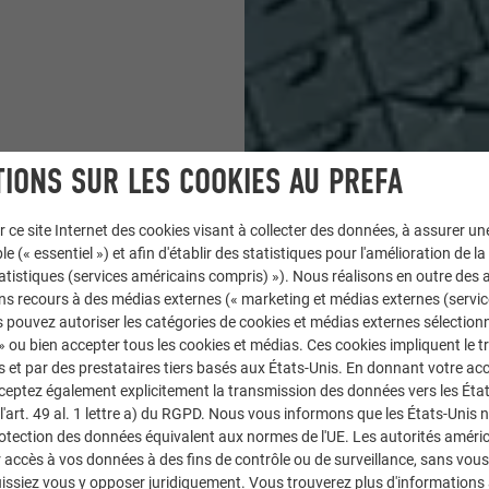
IONS SUR LES COOKIES AU PREFA
r ce site Internet des cookies visant à collecter des données, à assurer u
le (« essentiel ») et afin d'établir des statistiques pour l'amélioration de la
statistiques (services américains compris) »). Nous réalisons en outre des a
ns recours à des médias externes (« marketing et médias externes (servi
 pouvez autoriser les catégories de cookies et médias externes sélection
 » ou bien accepter tous les cookies et médias. Ces cookies impliquent le 
et par des prestataires tiers basés aux États-Unis. En donnant votre acc
cceptez également explicitement la transmission des données vers les Éta
art. 49 al. 1 lettre a) du RGPD. Nous vous informons que les États-Unis 
44 × 44
rotection des données équivalent aux normes de l'UE. Les autorités améri
accès à vos données à des fins de contrôle ou de surveillance, sans vous
issiez vous y opposer juridiquement. Vous trouverez plus d'informations 