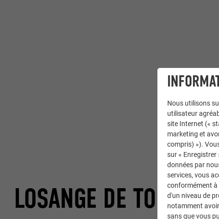
INFORMAT
Nous utilisons su
utilisateur agréab
site Internet (« 
marketing et avo
compris) »). Vous
sur « Enregistrer
données par nous 
services, vous a
conformément à l'
LOSANGE DE TOITURE 
d'un niveau de p
notamment avoir 
sans que vous pu