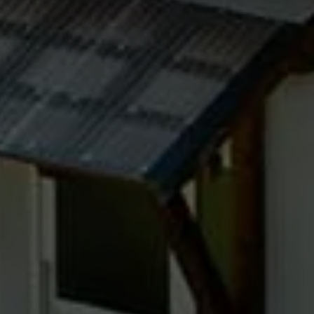
nées
rnet.
net.
de cookies. Ne
re « Suivez-