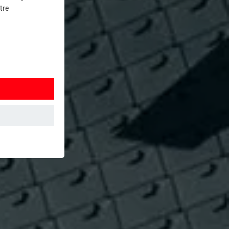
tre
et. Ils
mment le site