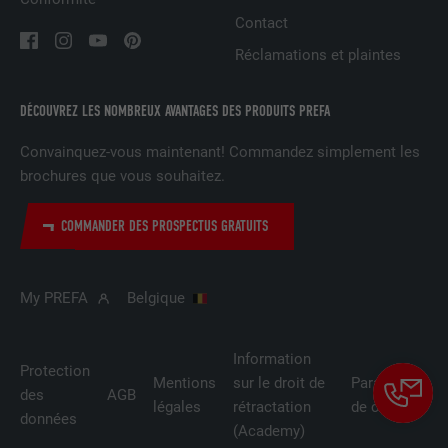
Contact
NOM
lidc
Réclamations et plaintes
FOURNISSEUR
LinkedIn
DÉCOUVREZ LES NOMBREUX AVANTAGES DES PRODUITS PREFA
EXPIRATION
1 jour
Convainquez-vous maintenant! Commandez simplement les
Utilisé par le service de réseau social
brochures que vous souhaitez.
UTILITÉ
LinkedIn pour suivre l'utilisation de
services intégrés
COMMANDER DES PROSPECTUS GRATUITS
NOM
lissc
My PREFA
Belgique
FOURNISSEUR
LinkedIn
Information
Protection
EXPIRATION
1 an
Mentions
sur le droit de
Paramètres
des
AGB
légales
rétractation
de cookies
données
Est utilisé pour garantir que le même
(Academy)
UTILITÉ
attribut SameSite est disponible pour