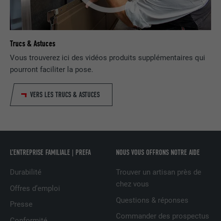
FOURNISSEUR
LinkedIn
EXPIRATION
2 ans
Trucs & Astuces
Utilisé par le service de réseau social
Vous trouverez ici des vidéos produits supplémentaires qui
UTILITÉ
LinkedIn pour suivre l'utilisation de
pourront faciliter la pose.
services intégrés
VERS LES TRUCS & ASTUCES
NOM
UserMatchHistory
FOURNISSEUR
LinkedIn
L’ENTREPRISE FAMILIALE | PREFA
NOUS VOUS OFFRONS NOTRE AIDE
EXPIRATION
29 jours
Durabilité
Trouver un artisan près de
Est utilisé pour suivre l'utilisateur sur
chez vous
plusieurs sites Internet afin d'afficher de
Offres d’emploi
UTILITÉ
la publicité adaptée aux préférences de
Questions & réponses
Presse
l'utilisateur.
Commander des prospectus
Conformité