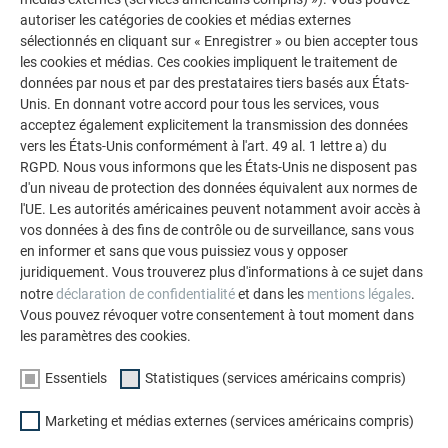
particulier a été apporté aux lucarnes
, dont les abergements
autoriser les catégories de cookies et médias externes
prolongent le motif du toit à la verticale et complètent ainsi
sélectionnés en cliquant sur « Enregistrer » ou bien accepter tous
parfaitement l’ensemble.
les cookies et médias. Ces cookies impliquent le traitement de
données par nous et par des prestataires tiers basés aux États-
Unis. En donnant votre accord pour tous les services, vous
acceptez également explicitement la transmission des données
vers les États-Unis conformément à l'art. 49 al. 1 lettre a) du
RGPD. Nous vous informons que les États-Unis ne disposent pas
d'un niveau de protection des données équivalent aux normes de
l'UE. Les autorités américaines peuvent notamment avoir accès à
vos données à des fins de contrôle ou de surveillance, sans vous
en informer et sans que vous puissiez vous y opposer
juridiquement. Vous trouverez plus d'informations à ce sujet dans
notre
déclaration de confidentialité
et dans les
mentions légales
.
Vous pouvez révoquer votre consentement à tout moment dans
les paramètres des cookies.
Essentiels
Statistiques (services américains compris)
Marketing et médias externes (services américains compris)