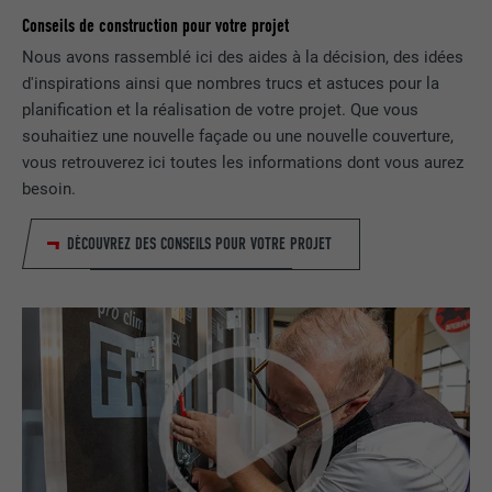
UTILITÉ
autorise l'utilisation de cookies. Ne
EXPIRATION
Session
Conseils de construction pour votre projet
contient aucun élément d'identification.
Nous avons rassemblé ici des aides à la décision, des idées
Utilisé par LinkedIn lorsqu'un site
d'inspirations ainsi que nombres trucs et astuces pour la
UTILITÉ
Internet contient une fenêtre « Suivez-
planification et la réalisation de votre projet. Que vous
nous » intégrée.
souhaitiez une nouvelle façade ou une nouvelle couverture,
vous retrouverez ici toutes les informations dont vous aurez
besoin.
NOM
bcookie
FOURNISSEUR
LinkedIn
DÉCOUVREZ DES CONSEILS POUR VOTRE PROJET
EXPIRATION
2 ans
Utilisé par le service de réseau social
UTILITÉ
LinkedIn pour suivre l'utilisation de
services intégrés.
NOM
bscookie