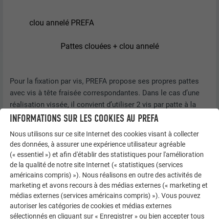
clou annelé PREFA
Pattes clouées + clou annelé
Pour la fixation par vis, PREFA propose ses propres pattes
avec vis à tête fraisée correspondantes. Dans le cas d’une
réalisation vissée, il convient d’utiliser 2 vis par patte à la
fois pour les pattes fixes ainsi que pour les pattes
INFORMATIONS SUR LES COOKIES AU PREFA
coulissantes.
Nous utilisons sur ce site Internet des cookies visant à collecter
des données, à assurer une expérience utilisateur agréable
(« essentiel ») et afin d'établir des statistiques pour l'amélioration
de la qualité de notre site Internet (« statistiques (services
américains compris) »). Nous réalisons en outre des activités de
marketing et avons recours à des médias externes (« marketing et
médias externes (services américains compris) »). Vous pouvez
autoriser les catégories de cookies et médias externes
sélectionnés en cliquant sur « Enregistrer » ou bien accepter tous