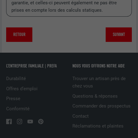
garantie, et celles-ci peuvent également ne pas être
prises en compte lors des calculs statiques.
FOURNISSEUR
LinkedIn
EXPIRATION
1 jour
RETOUR
SUIVANT
Utilisé par le service de réseau social
UTILITÉ
LinkedIn pour suivre l'utilisation de
services intégrés
L’ENTREPRISE FAMILIALE | PREFA
NOUS VOUS OFFRONS NOTRE AIDE
NOM
lissc
Durabilité
Trouver un artisan près de
chez vous
FOURNISSEUR
LinkedIn
Offres d’emploi
Questions & réponses
Presse
EXPIRATION
1 an
Commander des prospectus
Conformité
Est utilisé pour garantir que le même
Contact
UTILITÉ
attribut SameSite est disponible pour
Réclamations et plaintes
tous les cookies dans ce navigateur