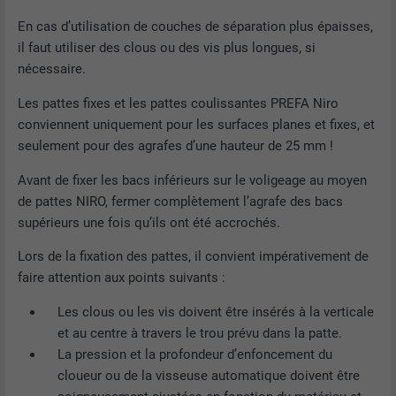
COMPRIS)
peuvent être affichées correctement.
Les cookies « Marketing et médias externes (services
EXPIRATION
2 ans
En cas d’utilisation de couches de séparation plus épaisses,
américains compris) » sont utilisés par les annonceurs
il faut utiliser des clous ou des vis plus longues, si
(prestataires tiers) pour afficher de la publicité personnalisée.
Enregistre un identifiant unique utilisé
NOM
cookie_optin
nécessaire.
Ils observent pour cela les visiteurs à travers les sites Internet.
pour générer des données statistiques
UTILITÉ
Lorsque ces cookies sont acceptés, l'accès aux contenus des
sur la manière dont l'utilisateur utilise le
Les pattes fixes et les pattes coulissantes PREFA Niro
FOURNISSEUR
Sgalinski
plateformes vidéo et de réseaux sociaux ne nécessite plus de
site Internet.
conviennent uniquement pour les surfaces planes et fixes, et
consentement manuel.
EXPIRATION
12 mois
seulement pour des agrafes d’une hauteur de 25 mm !
Afficher les informations relatives aux cookies
NOM
NID
Avant de fixer les bacs inférieurs sur le voligeage au moyen
NOM
_gat
Ce cookie est essentiel au
de pattes NIRO, fermer complètement l’agrafe des bacs
fonctionnement de l'extension qui gère
FOURNISSEUR
Google
FOURNISSEUR
Google Analytics
supérieurs une fois qu’ils ont été accrochés.
le consentement pour les cookies. Il doit
UTILITÉ
être enregistré pour que l'outil sache
EXPIRATION
6 mois
Lors de la fixation des pattes, il convient impérativement de
EXPIRATION
1 jour
quels groupes de cookies ont été
faire attention aux points suivants :
acceptés par l'utilisateur.
Ce cookie comprend un identifiant
Est utilisé par Google Analytics pour
unique via lequel vos paramètres
UTILITÉ
Les clous ou les vis doivent être insérés à la verticale
limiter le taux de sollicitation.
préférés et d'autres informations sont
et au centre à travers le trou prévu dans la patte.
enregistrés, en particulier la langue que
La pression et la profondeur d’enfoncement du
UTILITÉ
vous préférez, combien de résultats de
cloueur ou de la visseuse automatique doivent être
NOM
_gid
recherche doivent être affichés par page