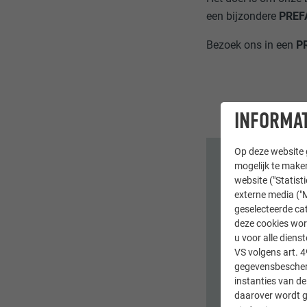
een bijzondere
PREFA
Bezoek ons in een
PR
INFORMAT
Op deze website g
mogelijk te maken
website ("Statist
externe media ("M
geselecteerde cat
deze cookies wor
u voor alle dien
VS volgens art. 4
gegevensbescherm
instanties van de
daarover wordt g