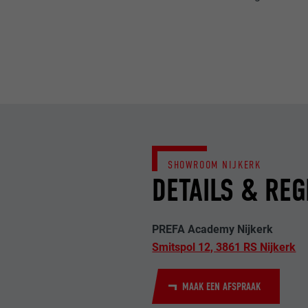
NAAM
DOEL
MARKETING & E
AANBIEDER
"Marketing & ex
gebruikt om gep
VERVALTIJD
websites te ob
NAAM
meer nodig voo
DOEL
AANBIEDER
NAAM
SHOWROOM NIJKERK
VERVALTIJD
AANBIEDER
DETAILS & REG
NAAM
VERVALTIJD
AANBIEDER
DOEL
PREFA Academy Nijkerk
VERVALTIJD
Smitspol 12, 3861 RS Nijkerk
DOEL
DOEL
MAAK EEN AFSPRAAK