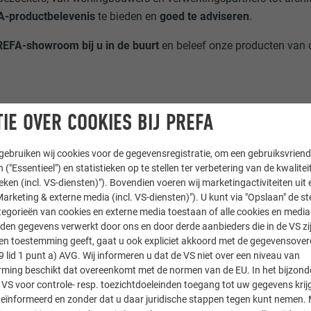
-productbelevenis
te bieden en
goed te adviseren
.
EFA-showroom bij u in de buurt
en beleef onze producten van d
IE OVER COOKIES BIJ PREFA
ebruiken wij cookies voor de gegevensregistratie, om een gebruiksvriende
 ("Essentieel") en statistieken op te stellen ter verbetering van de kwalite
ieken (incl. VS-diensten)"). Bovendien voeren wij marketingactiviteiten uit 
arketing & externe media (incl. VS-diensten)"). U kunt via "Opslaan" de s
egorieën van cookies en externe media toestaan of alle cookies en media 
den gegevens verwerkt door ons en door derde aanbieders die in de VS zij
sten toestemming geeft, gaat u ook expliciet akkoord met de gegevensove
9 lid 1 punt a) AVG. Wij informeren u dat de VS niet over een niveau van
ing beschikt dat overeenkomt met de normen van de EU. In het bijzond
 VS voor controle- resp. toezichtdoeleinden toegang tot uw gegevens krij
eïnformeerd en zonder dat u daar juridische stappen tegen kunt nemen. 