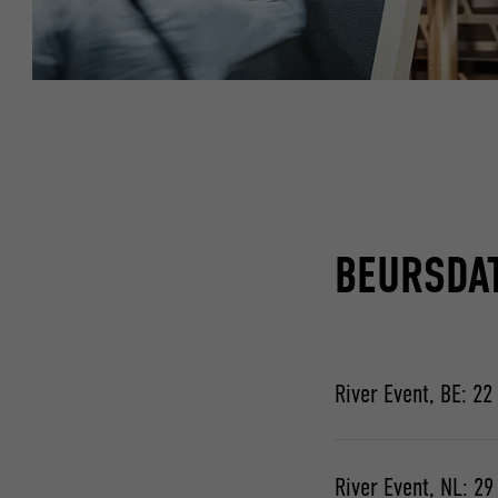
BEURSDA
River Event, BE: 2
Gent | Rigakaai
River Event, NL: 2
Dinsdag 22 septemb