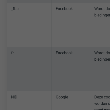
_fbp
Facebook
Wordt do
NAAM
NAAM
biedinge
AANBIEDER
AANBIEDER
VERVALTIJD
VERVALTIJD
DOEL
DOEL
fr
Facebook
Wordt do
biedinge
NAAM
NAAM
AANBIEDER
AANBIEDER
VERVALTIJD
VERVALTIJD
NID
Google
Deze coo
DOEL
DOEL
worden o
moet word