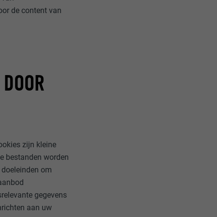
voor de content van
E DOOR
okies zijn kleine
eze bestanden worden
e doeleinden om
 aanbod
idsrelevante gegevens
nrichten aan uw