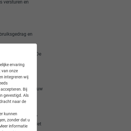
s versturen en
ebruiksgedrag en
 wordt opgeslagen. De
en bevatten
lijke ervaring
p een
it van onze
en integreren wij
teeds
24 maanden worden uw
accepteren. Bij
n gevestigd. Als
s (bijv. Google,
rdracht naar de
er kunnen
 elk moment via uw
gen, zonder dat u
's dan eventueel niet
Meer informatie