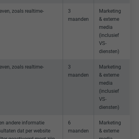
ven, zoals realtime-
3
Marketing
maanden
& externe
media
(inclusief
VS-
diensten)
ische gegevens
website op.
ker.
ven, zoals realtime-
3
Marketing
maanden
& externe
media
(inclusief
VS-
diensten)
olg ons"-
en andere informatie
6
Marketing
rowser het
ultaten dat per website
maanden
& externe
erken.
ter geactiveerd moet zijn.
media