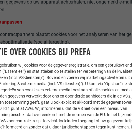
en gegevens op uw apparaat achterhalen, niet ongemerkt e-mail
en.
 aanpassen
contractpartners plaatst cookies voor het analyseren van het g
eboptimalisatie (social targeting).
IE OVER COOKIES BIJ PREFA
afzonderlijke gebeurtenis die voor een korte duur op onze server
tanden aan, die eveneens worden opgeslagen. Deze logbestand
ebruiken wij cookies voor de gegevensregistratie, om een gebruiksvriende
rde protocollen van alle of van bepaalde processen en acties o
 ("Essentieel") en statistieken op te stellen ter verbetering van de kwalite
ieken (incl. VS-diensten)"). Bovendien voeren wij marketingactiviteiten uit 
arketing & externe media (incl. VS-diensten)"). U kunt via "Opslaan" de s
sluit, worden de zogeheten sessiecookies meteen gewist. Na 
egorieën van cookies en externe media toestaan of alle cookies en media 
den gegevens verwerkt door ons en door derde aanbieders die in de VS zij
ens verwijderd. De maximale looptijd van de cookies van partner
sten toestemming geeft, gaat u ook expliciet akkoord met de gegevensove
raagt 24 maanden.
9 lid 1 punt a) AVG. Wij informeren u dat de VS niet over een niveau van
ing beschikt dat overeenkomt met de normen van de EU. In het bijzond
dat er cookies worden gebruikt, kunt u de acceptatie daarvan op
 VS voor controle- resp. toezichtdoeleinden toegang tot uw gegevens krij
 of beperken. Let er echter op dat delen van onze internetpagina
eïnformeerd en zonder dat u daar juridische stappen tegen kunt nemen. 