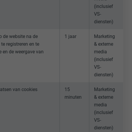
(inclusief
-toepassingen
VS-
op de PHP-
diensten)
eergegeven.
de aanbieders)
p de website na de
1 jaar
Marketing
schillende
toestemming
te registreren en te
& externe
ische gegevens
me en de weergave van
media
ker.
(inclusief
VS-
diensten)
in-extension.
laatsen van cookies
15
Marketing
lke
minuten
& externe
nstellingen
media
w
(inclusief
oet worden
nvragen te
VS-
er
diensten)