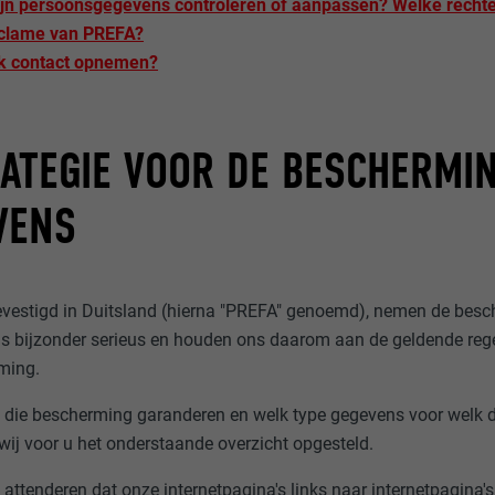
ijn persoonsgegevens controleren of aanpassen? Welke rechte
eclame van PREFA?
ik contact opnemen?
ATEGIE VOOR DE BESCHERMI
VENS
vestigd in Duitsland (hierna "PREFA" genoemd), nemen de bes
ns bijzonder serieus en houden ons daarom aan de geldende rege
ming.
j die bescherming garanderen en welk type gegevens voor welk 
ij voor u het onderstaande overzicht opgesteld.
p attenderen dat onze internetpagina's links naar internetpagina'