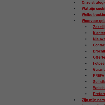
Onze strateg
Wat zijn cook
Welke tracki
Waarvoor geb
Zakelij
Klante
Nieuws
Contac
Brochu
Offert
Fotose
Garanti
PREFA
Sollicit
Websh
Prefar
Zijn mijn per