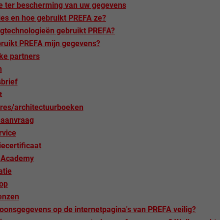
ie ter bescherming van uw gegevens
ies en hoe gebruikt PREFA ze?
ngtechnologieën gebruikt PREFA?
ruikt PREFA mijn gegevens?
ke partners
n
brief
t
res/architectuurboeken
eaanvraag
rvice
ecertificaat
 Academy
atie
op
enzen
soonsgegevens op de internetpagina's van PREFA veilig?