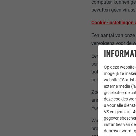
computer, kunnen ge
bevatten geen viruss
Cookie-instellingen
Een aantal van onze 
vervolgens voor de w
INFORMAT
Een "sessie" is een 
server maakt logbes
Op deze website g
automatisch uitgevoe
mogelijk te maken
computersysteem.
website ("Statist
externe media ("M
Zodra u uw browser 
geselecteerde cat
deze cookies wor
andere cookies evene
u voor alle dien
Facebook enz.) bed
VS volgens art. 4
gegevensbescherm
Wanneer u niet wilt 
instanties van de
browser uitschakelen
daarover wordt g