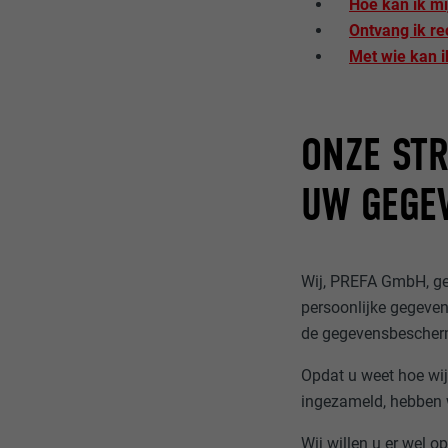
Hoe kan ik m
Ontvang ik r
Met wie kan 
ONZE STR
UW GEGE
Wij, PREFA GmbH, ge
persoonlijke gegeve
de gegevensbescher
Opdat u weet hoe wi
ingezameld, hebben w
Wij willen u er wel o