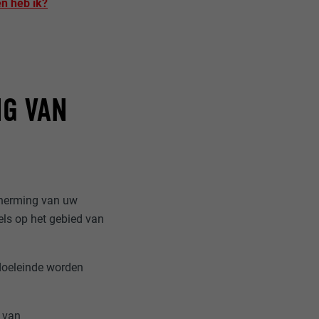
n heb ik?
NG VAN
cherming van uw
ls op het gebied van
doeleinde worden
s van