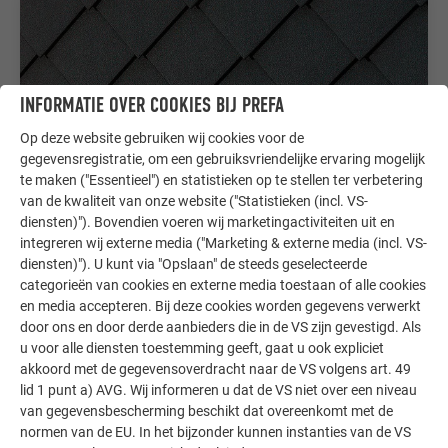
INFORMATIE OVER COOKIES BIJ PREFA
Op deze website gebruiken wij cookies voor de
gegevensregistratie, om een gebruiksvriendelijke ervaring mogelijk
te maken ("Essentieel") en statistieken op te stellen ter verbetering
van de kwaliteit van onze website ("Statistieken (incl. VS-
diensten)"). Bovendien voeren wij marketingactiviteiten uit en
integreren wij externe media ("Marketing & externe media (incl. VS-
GEVELLOSANGE 29 × 29
diensten)"). U kunt via "Opslaan" de steeds geselecteerde
categorieën van cookies en externe media toestaan of alle cookies
De gevellosange 29 × 29 biedt een harmonieuze
en media accepteren. Bij deze cookies worden gegevens verwerkt
schubachtige uitstraling en maakt indruk door zijn
door ons en door derde aanbieders die in de VS zijn gevestigd. Als
robuustheid, duurzaamheid en veelzijdige ontwerp voor
u voor alle diensten toestemming geeft, gaat u ook expliciet
elk bouwproject.
akkoord met de gegevensoverdracht naar de VS volgens art. 49
lid 1 punt a) AVG. Wij informeren u dat de VS niet over een niveau
Beschikbaar als dak-gevelcombinatie
van gegevensbescherming beschikt dat overeenkomt met de
normen van de EU. In het bijzonder kunnen instanties van de VS