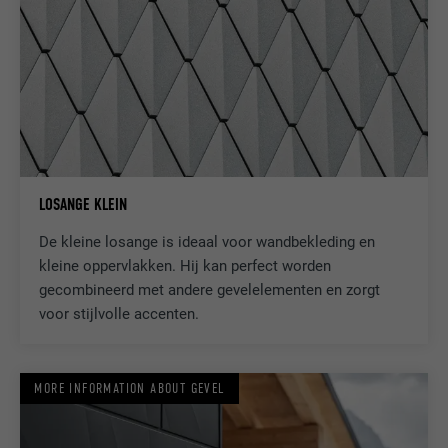
VERVALTIJD
29 dagen
Wordt gebruikt om bezoekers op meerdere
websites te volgen, om op basis van de
DOEL
voorkeuren van de bezoeker relevante
reclame te presenteren.
NAAM
lidc
LOSANGE KLEIN
De kleine losange is ideaal voor wandbekleding en
AANBIEDER
LinkedIn
kleine oppervlakken. Hij kan perfect worden
gecombineerd met andere gevelelementen en zorgt
VERVALTIJD
1 dag
voor stijlvolle accenten.
Gebruikt door de socialnetworking-dienst
DOEL
LinkedIn voor het volgen van het gebruik
van ingebedde diensten.
MORE INFORMATION ABOUT GEVEL
NAAM
lissc