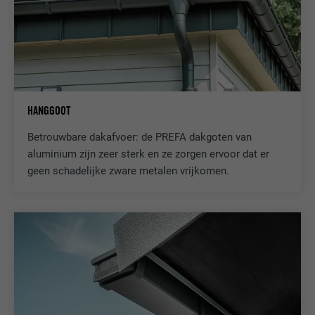
NAAM
fr
AANBIEDER
Facebook
HANGGOOT
VERVALTIJD
3 maanden
Betrouwbare dakafvoer: de PREFA dakgoten van
Wordt door Facebook gebruikt om een
aluminium zijn zeer sterk en ze zorgen ervoor dat er
serie promotieproducten weer te geven,
DOEL
geen schadelijke zware metalen vrijkomen.
zoals realtime-biedingen van derde
adverteerders.
NAAM
IDE
AANBIEDER
doubleclick.net
VERVALTIJD
1 jaar