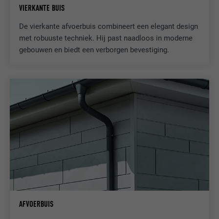
VIERKANTE BUIS
DOEL
Browser ID-cookie
De vierkante afvoerbuis combineert een elegant design
met robuuste techniek. Hij past naadloos in moderne
NAAM
li_sugr
gebouwen en biedt een verborgen bevestiging.
AANBIEDER
LinkedIn
VERVALTIJD
3 maanden
DOEL
Browser ID-cookie
NAAM
GPS
AANBIEDER
YouTube
VERVALTIJD
1 dag
AFVOERBUIS
Registreert een eenduidige ID op mobiele