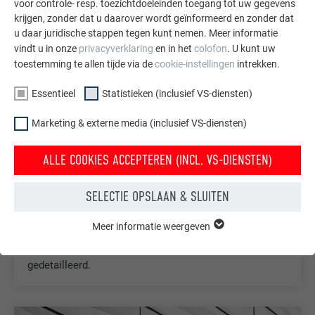
voor controle- resp. toezichtdoeleinden toegang tot uw gegevens
krijgen, zonder dat u daarover wordt geïnformeerd en zonder dat
u daar juridische stappen tegen kunt nemen. Meer informatie
vindt u in onze
privacyverklaring
en in het
colofon
. U kunt uw
toestemming te allen tijde via de
cookie-instellingen
intrekken.
Essentieel
Statistieken (inclusief VS-diensten)
Marketing & externe media (inclusief VS-diensten)
ALLE COOKIES ACCEPTEREN (INCL. VS-DIENSTEN)
GEVELLOSANGE 20 × 20
SELECTIE OPSLAAN & SLUITEN
De gevellosange 20 × 20 is perfect geschikt voor de
Meer informatie weergeven
ESSENTIEEL
bekleding van kleinere geveloppervlakken en details
Cookies van de groep "Essentieel" zijn nodig voor basisfuncties
zoals gevels en dakkapellen – mooi van vorm en
van de website. Hierdoor wordt gewaarborgd dat de website
gedetailleerd.
onberispelijk werkt.
Cookie-informatie weergeven
NAAM
PHPSESSID