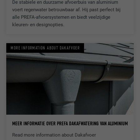
apparaten, om tracking op basis van de
De stabiele en duurzame afvoerbuis van aluminium
DOEL
geografische GPS-locatie mogelijk te
voert regenwater betrouwbaar af. Hij past perfect bij
maken.
alle PREFA-afvoersystemen en biedt veelzijdige
kleuren- en designopties.
NAAM
VISITOR_INFO1_LIVE
MORE INFORMATION ABOUT DAKAFVOER
AANBIEDER
YouTube
VERVALTIJD
179 dagen
DOEL
YouTube-bandbreedtemeting
NAAM
YSC
AANBIEDER
YouTube
MEER INFORMATIE OVER PREFA DAKAFWATERING VAN ALUMINIUM
VERVALTIJD
Sessie
Read more information about Dakafvoer