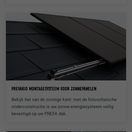
NAAM
lidc
AANBIEDER
LinkedIn
VERVALTIJD
1 dag
Ter vereenvoudiging van de selectie van
DOEL
datacentra
NAAM
test_cookie
AANBIEDER
doubleclick.net
PREVARIO MONTAGESYSTEEM VOOR ZONNEPANELEN
Bekijk het van de zonnige kant: met de fotovoltaïsche
VERVALTIJD
15 minuten
onderconstructie is uw zonne-energiesysteem veilig
bevestigd op uw PREFA dak.
Wordt bij wijze van test geplaatst om te
controleren of de browser het plaatsen
DOEL
van cookies toestaat. Bevat geen