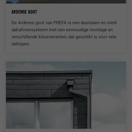
ARDENSE GOOT
NAAM
__cfduid
De Ardense goot van PREFA is een duurzaam en sterk
AANBIEDER
Adsymptotic.com
dakafvoersysteem met een eenvoudige montage en
verschillende kleurvarianten, dat geschikt is voor vele
VERVALTIJD
1 maand
daktypes.
Cookie die gebruikt wordt om
afzonderlijke clients achter een
DOEL
gezamenlijk IP-adres te identificeren en
veiligheidsinstellingen op basis van clients
toe te passen.
NAAM
U
AANBIEDER
Adsymptotic.com
VERVALTIJD
3 maanden