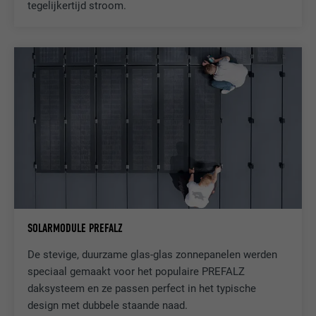
tegelijkertijd stroom.
VERVALTIJD
1 jaar
Deze cookie bevat een eenduidige UUID
om op meerdere website acties te
DOEL
groeperen wanneer de gebruiker niet
eenduidig kan worden ingedeeld.
NAAM
li_gc
AANBIEDER
LinkedIn
VERVALTIJD
2 jaar
SOLARMODULE PREFALZ
Dient voor het opslaan van de
De stevige, duurzame glas-glas zonnepanelen werden
toestemming van de gebruiker voor het
DOEL
speciaal gemaakt voor het populaire PREFALZ
gebruik van cookies voor niet-essentiële
doeleinden.
daksysteem en ze passen perfect in het typische
design met dubbele staande naad.