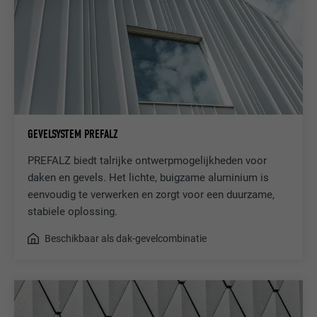
Gebruikt door de socialnetworking-dienst
DOEL
LinkedIn voor het volgen van het gebruik
van ingebedde diensten.
NAAM
bscookie
AANBIEDER
LinkedIn
GEVELSYSTEM PREFALZ
VERVALTIJD
2 jaar
PREFALZ biedt talrijke ontwerpmogelijkheden voor
daken en gevels. Het lichte, buigzame aluminium is
Gebruikt door de socialnetworking-dienst
eenvoudig te verwerken en zorgt voor een duurzame,
DOEL
LinkedIn voor het volgen van het gebruik
stabiele oplossing.
van ingebedde diensten.
Beschikbaar als dak-gevelcombinatie
NAAM
UserMatchHistory
AANBIEDER
LinkedIn