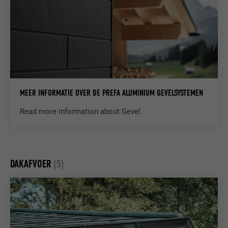
AANBIEDER
LinkedIn
VERVALTIJD
1 jaar
Wordt gebruikt om ervoor te zorgen dat
DOEL
het juiste SameSite-attribuut voor alle
cookies in deze browser aanwezig is
MEER INFORMATIE OVER DE PREFA ALUMINIUM GEVELSYSTEMEN
Read more information about Gevel
NAAM
_fbp
AANBIEDER
Facebook
DAKAFVOER
(5)
VERVALTIJD
3 maanden
Wordt door Facebook gebruikt om een
serie promotieproducten weer te geven,
DOEL
zoals realtime-biedingen van derde
adverteerders.