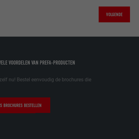
w
oet worden
nvragen te
VOLGENDE
er
VELE VOORDELEN VAN PREFA-PRODUCTEN
zelf nu! Bestel eenvoudig de brochures die
ische gegevens
website op.
ker.
S BROCHURES BESTELLEN