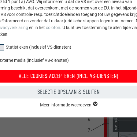
9 lid 1 punt a) AVG. Wij informeren u dat de VS niet over een niveau van
ing beschikt dat overeenkomt met de normen van de EU. In het bijzond
 VS voor controle- resp. toezichtdoeleinden toegang tot uw gegevens krij
eïnformeerd en zonder dat u daar juridische stappen tegen kunt nemen. 
ivacyverklaring
en in het
colofon
. U kunt uw toestemming te allen tijde vi
kken.
Statistieken (inclusief VS-diensten)
externe media (inclusief VS-diensten)
ALLE COOKIES ACCEPTEREN (INCL. VS-DIENSTEN)
SELECTIE OPSLAAN & SLUITEN
Meer informatie weergeven
groep "Essentieel" zijn nodig voor basisfuncties van de website. Hierdoor
 de website onberispelijk werkt.
Cookie-informatie weergeven
PHPSESSID