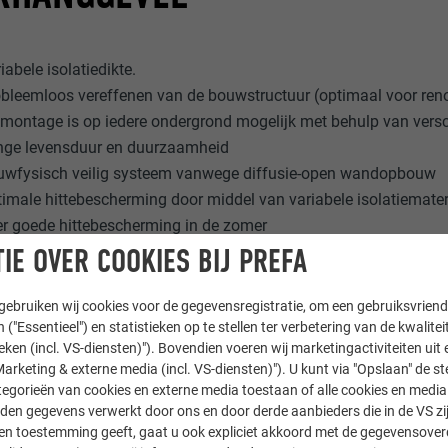
iabele isolatiedikte.
bleemloos vereffenen van de bouwstructuur (optimaal voor re
montage is op iedere ondergrond mogelijk met behulp van vers
nge levensduur en duurzaamheid
uwfysisch veilig systeem vanwege diffusie-open wandopbouw
imale hittebescherming door middel van variabele isolatiemate
r goede hittebescherming in de zomer
agregenbestendig
IE OVER COOKIES BIJ PREFA
rzaam vanwege de pure scheiding naar soort van de verschil
ebruiken wij cookies voor de gegevensregistratie, om een gebruiksvriende
 ("Essentieel") en statistieken op te stellen ter verbetering van de kwalite
ieken (incl. VS-diensten)"). Bovendien voeren wij marketingactiviteiten uit 
arketing & externe media (incl. VS-diensten)"). U kunt via "Opslaan" de s
egorieën van cookies en externe media toestaan of alle cookies en media 
den gegevens verwerkt door ons en door derde aanbieders die in de VS zij
sten toestemming geeft, gaat u ook expliciet akkoord met de gegevensove