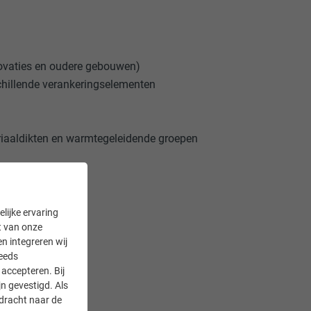
novaties en oudere gebouwen)
chillende verankeringselementen
riaaldikten en warmtegeleidende groepen
lende componenten
lijke ervaring
it van onze
en integreren wij
teeds
accepteren. Bij
n gevestigd. Als
rdracht naar de