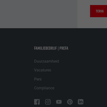
DOEL
DOEL
TERUG
NAAM
NAAM
AANBIEDER
AANBIEDER
FAMILIEBEDRIJF | PREFA
VERVALTIJD
VERVALTIJD
Duurzaamheid
DOEL
DOEL
Vacatures
Pers
NAAM
NAAM
Compliance
AANBIEDER
AANBIEDER
VERVALTIJD
VERVALTIJD