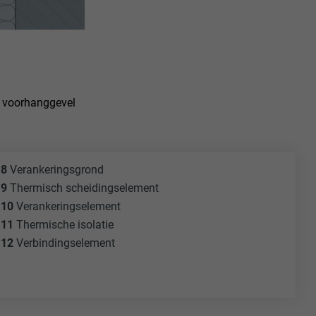
ordt gebruikt.
-toepassingen
 voorhanggevel
op de PHP-
eergegeven.
de aanbieders)
schillende
toestemming
8
Verankeringsgrond
ische gegevens
9
Thermisch scheidingselement
ker.
10
Verankeringselement
11
Thermische isolatie
12
Verbindingselement
in-extension.
lke
nstellingen