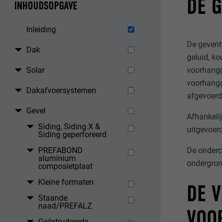
DE 
INHOUDSOPGAVE
Inleiding
De gevent
Dak
geluid, ko
Solar
voorhangg
voorhangg
Dakafvoersystemen
afgevoerd 
Gevel
Afhankeli
Siding, Siding.X &
uitgevoer
Siding geperforeerd
De onderc
PREFABOND
aluminium
ondergron
composietplaat
Kleine formaten
DE 
Staande
naad/PREFALZ
VOO
Geëxtrudeerde