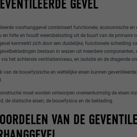
GEVENTILEERDE GEVEL
ileerde voorhanggevel combineert functionele, economische en
u en hitte en houdt weersbelasting uit de buurt van de primaire 
evel kenmerkt zich door een duidelijke, functionele scheiding v
evelbekledingen bestaan in wezen uit meerdere componenten, di
via het achterste ventilatieniveau, en isolatie en de dragende o
jk van de bouwfysische en wettelijke eisen kunnen geventileerde
d.
onstructie moet worden ontworpen overeenkomstig de eisen inza
d, de statische eisen, de bouwfysica en de bekleding.
VOORDELEN VAN DE GEVENTIL
RHANGGEVEL