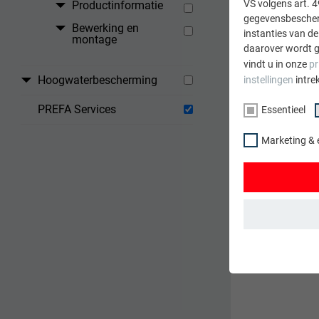
VS volgens art. 4
Productinformatie
gegevensbescherm
Bewerking en
instanties van de
montage
daarover wordt g
vindt u in onze
pr
Hoogwaterbescherming
instellingen
intre
PREFA Services
Essentieel
Marketing & 
ESSENTIEEL
Cookies van de 
gewaarborgd dat
NAAM