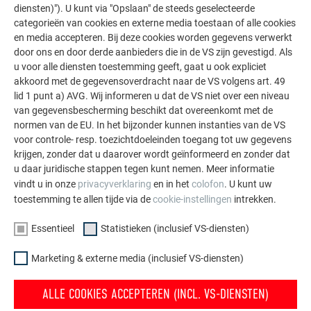
diensten)"). U kunt via "Opslaan" de steeds geselecteerde
categorieën van cookies en externe media toestaan of alle cookies
en media accepteren. Bij deze cookies worden gegevens verwerkt
door ons en door derde aanbieders die in de VS zijn gevestigd. Als
u voor alle diensten toestemming geeft, gaat u ook expliciet
akkoord met de gegevensoverdracht naar de VS volgens art. 49
lid 1 punt a) AVG. Wij informeren u dat de VS niet over een niveau
van gegevensbescherming beschikt dat overeenkomt met de
normen van de EU. In het bijzonder kunnen instanties van de VS
voor controle- resp. toezichtdoeleinden toegang tot uw gegevens
krijgen, zonder dat u daarover wordt geïnformeerd en zonder dat
u daar juridische stappen tegen kunt nemen. Meer informatie
vindt u in onze
privacyverklaring
en in het
colofon
. U kunt uw
toestemming te allen tijde via de
cookie-instellingen
intrekken.
Essentieel
Statistieken (inclusief VS-diensten)
OPMERKING
Marketing & externe media (inclusief VS-diensten)
Elk profiel is onderworpen aan een duidelijke en
ALLE COOKIES ACCEPTEREN (INCL. VS-DIENSTEN)
ondubbelzinnige definitie van de vaste punten en