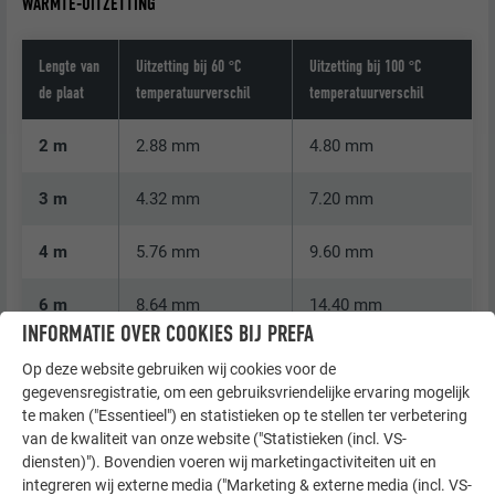
WARMTE-UITZETTING
Lengte van
Uitzetting bij 60 °C
Uitzetting bij 100 °C
de plaat
temperatuurverschil
temperatuurverschil
2 m
2.88 mm
4.80 mm
3 m
4.32 mm
7.20 mm
4 m
5.76 mm
9.60 mm
6 m
8.64 mm
14.40 mm
INFORMATIE OVER COOKIES BIJ PREFA
Op deze website gebruiken wij cookies voor de
gegevensregistratie, om een gebruiksvriendelijke ervaring mogelijk
te maken ("Essentieel") en statistieken op te stellen ter verbetering
van de kwaliteit van onze website ("Statistieken (incl. VS-
diensten)"). Bovendien voeren wij marketingactiviteiten uit en
integreren wij externe media ("Marketing & externe media (incl. VS-