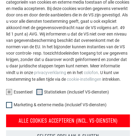
categorieën van cookies en externe media toestaan of alle cookies
en media accepteren. Bij deze cookies worden gegevens verwerkt
door ons en door derde aanbieders die in de VS zijn gevestigd. Als
u voor alle diensten toestemming geeft, gaat u ook expliciet
akkoord met de gegevensoverdracht naar de VS volgens art. 49
lid 1 punt a) AVG. Wij informeren u dat de VS niet over een niveau
van gegevensbescherming beschikt dat overeenkomt met de
normen van de EU. In het bijzonder kunnen instanties van de VS
voor controle- resp. toezichtdoeleinden toegang tot uw gegevens
krijgen, zonder dat u daarover wordt geïnformeerd en zonder dat
u daar juridische stappen tegen kunt nemen. Meer informatie
vindt u in onze
privacyverklaring
en in het
colofon
. U kunt uw
toestemming te allen tijde via de
cookie-instellingen
intrekken.
De profielvoeg in het vlak wordt niet aanbevolen omdat de
max. uitkraging van de profielen vaak wordt overschreden en
Essentieel
Statistieken (inclusief VS-diensten)
er daardoor open voegen ontstaan. Bovendien is het risico
Marketing & externe media (inclusief VS-diensten)
van verspringing in het vlak zeer groot.
ALLE COOKIES ACCEPTEREN (INCL. VS-DIENSTEN)