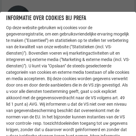
Golfprofiel 22/100
INFORMATIE OVER COOKIES BIJ PREFA
Op deze website gebruiken wij cookies voor de
gegevensregistratie, om een gebruiksvriendelijke ervaring mogelijk
te maken ("Essentieel") en statistieken op te stellen ter verbetering
van de kwaliteit van onze website ("Statistieken (incl. VS-
Golfprofiel 34/100
diensten)"). Bovendien voeren wij marketingactiviteiten uit en
integreren wij externe media ("Marketing & externe media (incl. VS-
diensten)"). U kunt via "Opslaan" de steeds geselecteerde
categorieën van cookies en externe media toestaan of alle cookies
en media accepteren. Bij deze cookies worden gegevens verwerkt
Golfprofiel 44/200
door ons en door derde aanbieders die in de VS zijn gevestigd. Als
u voor alle diensten toestemming geeft, gaat u ook expliciet
akkoord met de gegevensoverdracht naar de VS volgens art. 49
lid 1 punt a) AVG. Wij informeren u dat de VS niet over een niveau
van gegevensbescherming beschikt dat overeenkomt met de
Kartelprofiel 18/40
normen van de EU. In het bijzonder kunnen instanties van de VS
voor controle- resp. toezichtdoeleinden toegang tot uw gegevens
krijgen, zonder dat u daarover wordt geïnformeerd en zonder dat