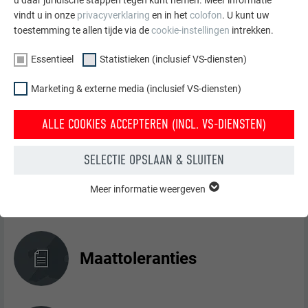
u daar juridische stappen tegen kunt nemen. Meer informatie
vindt u in onze
privacyverklaring
en in het
colofon
. U kunt uw
Kartelprofiel 29/33
toestemming te allen tijde via de
cookie-instellingen
intrekken.
Essentieel
Statistieken (inclusief VS-diensten)
Marketing & externe media (inclusief VS-diensten)
Materiaal
ALLE COOKIES ACCEPTEREN (INCL. VS-DIENSTEN)
SELECTIE OPSLAAN & SLUITEN
Brandprestatie
Meer informatie weergeven
ESSENTIEEL
Cookies van de groep "Essentieel" zijn nodig voor basisfuncties
van de website. Hierdoor wordt gewaarborgd dat de website
onberispelijk werkt.
Maattoleranties
Cookie-informatie weergeven
NAAM
PHPSESSID
STATISTIEKEN (INCLUSIEF VS-DIENSTEN)
AANBIEDER
PHP