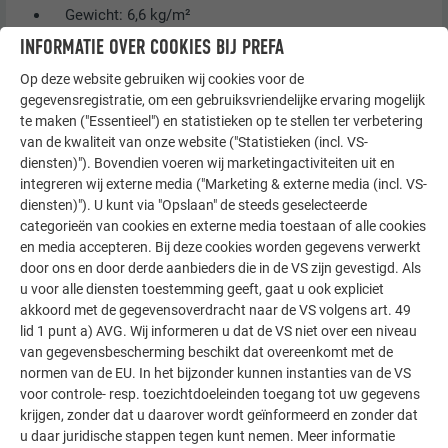
Gewicht: 6,6 kg/m²
INFORMATIE OVER COOKIES BIJ PREFA
Op deze website gebruiken wij cookies voor de
gegevensregistratie, om een gebruiksvriendelijke ervaring mogelijk
te maken ("Essentieel") en statistieken op te stellen ter verbetering
van de kwaliteit van onze website ("Statistieken (incl. VS-
diensten)"). Bovendien voeren wij marketingactiviteiten uit en
integreren wij externe media ("Marketing & externe media (incl. VS-
diensten)"). U kunt via "Opslaan" de steeds geselecteerde
categorieën van cookies en externe media toestaan of alle cookies
en media accepteren. Bij deze cookies worden gegevens verwerkt
door ons en door derde aanbieders die in de VS zijn gevestigd. Als
u voor alle diensten toestemming geeft, gaat u ook expliciet
akkoord met de gegevensoverdracht naar de VS volgens art. 49
lid 1 punt a) AVG. Wij informeren u dat de VS niet over een niveau
van gegevensbescherming beschikt dat overeenkomt met de
normen van de EU. In het bijzonder kunnen instanties van de VS
voor controle- resp. toezichtdoeleinden toegang tot uw gegevens
krijgen, zonder dat u daarover wordt geïnformeerd en zonder dat
u daar juridische stappen tegen kunt nemen. Meer informatie