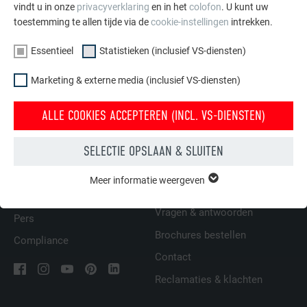
vindt u in onze
privacyverklaring
en in het
colofon
. U kunt uw
toestemming te allen tijde via de
cookie-instellingen
intrekken.
Essentieel
Statistieken (inclusief VS-diensten)
TERUG
VOLGENDE
Marketing & externe media (inclusief VS-diensten)
ALLE COOKIES ACCEPTEREN (INCL. VS-DIENSTEN)
FAMILIEBEDRIJF | PREFA
WIJ HELPEN U
SELECTIE OPSLAAN & SLUITEN
Duurzaamheid
Dakdekkers bij u in de buurt
Meer informatie weergeven
ESSENTIEEL
vinden
Vacatures
Cookies van de groep "Essentieel" zijn nodig voor basisfuncties
Vragen & antwoorden
van de website. Hierdoor wordt gewaarborgd dat de website
Pers
onberispelijk werkt.
Brochures bestellen
Compliance
Contact
Cookie-informatie weergeven
NAAM
PHPSESSID
Reclamaties & klachten
STATISTIEKEN (INCLUSIEF VS-DIENSTEN)
AANBIEDER
PHP
De "Statistieken (incl. VS-diensten)"-cookies helpen ons om te