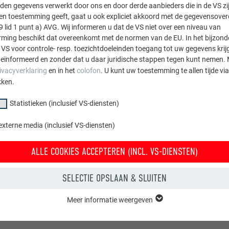
 ≤ 2000
den gegevens verwerkt door ons en door derde aanbieders die in de VS zij
sten toestemming geeft, gaat u ook expliciet akkoord met de gegevensove
9 lid 1 punt a) AVG. Wij informeren u dat de VS niet over een niveau van
 ≤ 3000
ing beschikt dat overeenkomt met de normen van de EU. In het bijzond
 VS voor controle- resp. toezichtdoeleinden toegang tot uw gegevens krij
 ≤ 4000
eïnformeerd en zonder dat u daar juridische stappen tegen kunt nemen. 
ivacyverklaring
en in het
colofon
. U kunt uw toestemming te allen tijde vi
 ≤ 5000
kken.
Statistieken (inclusief VS-diensten)
 ≤ 6000
externe media (inclusief VS-diensten)
ALLE COOKIES ACCEPTEREN (INCL. VS-DIENSTEN)
SELECTIE OPSLAAN & SLUITEN
Meer informatie weergeven
groep "Essentieel" zijn nodig voor basisfuncties van de website. Hierdoor
 de website onberispelijk werkt.