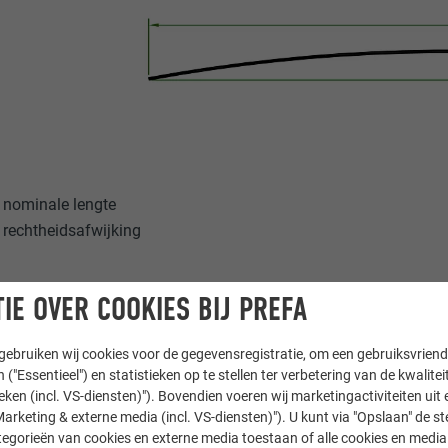
 nominale lengte
 rechtheidsafwijking
NG VAN DE RECHTHEID VOOR NOMINALE LENGTE [MM] VOLGE
IE OVER COOKIES BIJ PREFA
ebruiken wij cookies voor de gegevensregistratie, om een gebruiksvriende
 ("Essentieel") en statistieken op te stellen ter verbetering van de kwalite
ieken (incl. VS-diensten)"). Bovendien voeren wij marketingactiviteiten uit 
arketing & externe media (incl. VS-diensten)"). U kunt via "Opslaan" de s
egorieën van cookies en externe media toestaan of alle cookies en media 