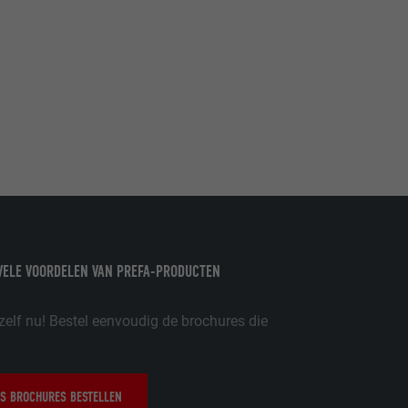
ordt gebruikt.
-toepassingen
op de PHP-
eergegeven.
de aanbieders)
schillende
toestemming
VELE VOORDELEN VAN PREFA-PRODUCTEN
ische gegevens
ker.
zelf nu! Bestel eenvoudig de brochures die
in-extension.
S BROCHURES BESTELLEN
lke