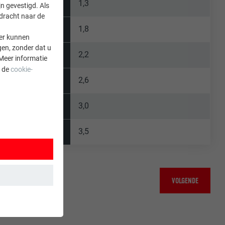
1,3
n gevestigd. Als
rdracht naar de
1,8
er kunnen
gen, zonder dat u
2,2
Meer informatie
a de
cookie-
2,6
3,0
3,5
VOLGENDE
 wordt