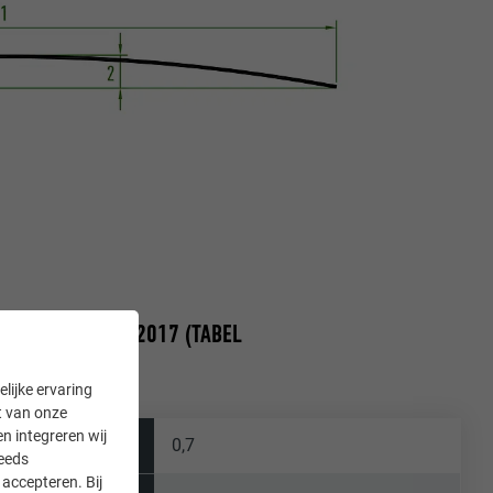
NS EN 12020-2 2017 (TABEL
lijke ervaring
it van onze
en integreren wij
0,7
teeds
accepteren. Bij