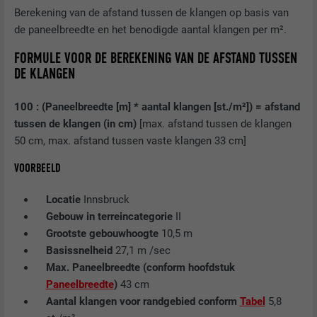
Berekening van de afstand tussen de klangen op basis van
de paneelbreedte en het benodigde aantal klangen per m².
VERVALTIJD
2 jaar
FORMULE VOOR DE BEREKENING VAN DE AFSTAND TUSSEN
Gebruikt door de socialnetworking-dienst
DE KLANGEN
DOEL
LinkedIn voor het volgen van het gebruik
van ingebedde diensten.
100 : (Paneelbreedte [m] * aantal klangen [st./m²]) = afstand
tussen de klangen (in cm)
[max. afstand tussen de klangen
50 cm, max. afstand tussen vaste klangen 33 cm]
NAAM
UserMatchHistory
VOORBEELD
AANBIEDER
LinkedIn
Locatie
Innsbruck
VERVALTIJD
29 dagen
Gebouw in terreincategorie
II
Grootste gebouwhoogte
10,5 m
Wordt gebruikt om bezoekers op meerdere
Basissnelheid
27,1 m /sec
websites te volgen, om op basis van de
DOEL
Max. Paneelbreedte (conform hoofdstuk
voorkeuren van de bezoeker relevante
Paneelbreedte
)
43 cm
reclame te presenteren.
Aantal klangen voor randgebied conform
Tabel
5,8