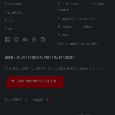
cookies in deze browser aanwezig is
Duurzaamheid
Dakdekkers bij u in de buurt
vinden
Vacatures
NAAM
_fbp
Vragen & antwoorden
Pers
Brochures bestellen
Compliance
AANBIEDER
Facebook
Contact
VERVALTIJD
3 maanden
Reclamaties & klachten
Wordt door Facebook gebruikt om een
ONTDEK DE VELE VOORDELEN VAN PREFA-PRODUCTEN
serie promotieproducten weer te geven,
DOEL
zoals realtime-biedingen van derde
Overtuig uzelf nu! Bestel eenvoudig de brochures die u wilt.
adverteerders.
GRATIS BROCHURES BESTELLEN
NAAM
fr
AANBIEDER
Facebook
My PREFA
België
VERVALTIJD
3 maanden