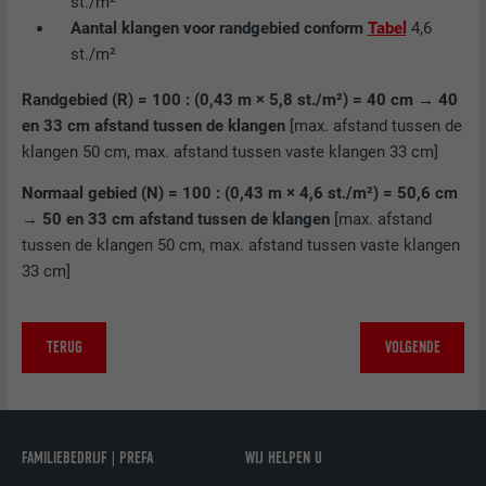
st./m²
NAAM
lidc
Aantal klangen voor randgebied conform
Tabel
4,6
st./m²
AANBIEDER
LinkedIn
Randgebied (R) = 100 : (0,43 m × 5,8 st./m²) = 40 cm → 40
VERVALTIJD
1 dag
en 33 cm afstand tussen de klangen
[max. afstand tussen de
klangen 50 cm, max. afstand tussen vaste klangen 33 cm]
Gebruikt door de socialnetworking-dienst
Normaal gebied (N) = 100 : (0,43 m × 4,6 st./m²) = 50,6 cm
DOEL
LinkedIn voor het volgen van het gebruik
→ 50 en 33 cm afstand tussen de klangen
[max. afstand
van ingebedde diensten.
tussen de klangen 50 cm, max. afstand tussen vaste klangen
33 cm]
NAAM
lissc
AANBIEDER
LinkedIn
TERUG
VOLGENDE
VERVALTIJD
1 jaar
Wordt gebruikt om ervoor te zorgen dat
FAMILIEBEDRIJF | PREFA
WIJ HELPEN U
DOEL
het juiste SameSite-attribuut voor alle