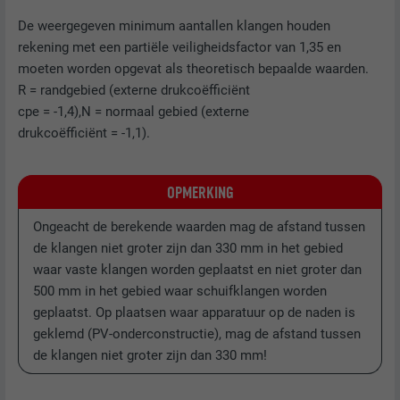
controleren of de browser het plaatsen
DOEL
De weergegeven minimum aantallen klangen houden
van cookies toestaat. Bevat geen
Ingesteld door LinkedIn wanneer een
rekening met een partiële veiligheidsfactor van 1,35 en
identificatiekenmerken.
DOEL
website een ingebed "Volg ons"-venster
moeten worden opgevat als theoretisch bepaalde waarden.
bevat.
R = randgebied (externe drukcoëfficiënt
cpe = -1,4),N = normaal gebied (externe
drukcoëfficiënt = -1,1).
NAAM
bcookie
AANBIEDER
LinkedIn
OPMERKING
VERVALTIJD
2 jaar
Ongeacht de berekende waarden mag de afstand tussen
de klangen niet groter zijn dan 330 mm in het gebied
Gebruikt door de socialnetworking-dienst
waar vaste klangen worden geplaatst en niet groter dan
DOEL
LinkedIn voor het volgen van het gebruik
500 mm in het gebied waar schuifklangen worden
van ingebedde diensten.
geplaatst. Op plaatsen waar apparatuur op de naden is
geklemd (PV-onderconstructie), mag de afstand tussen
de klangen niet groter zijn dan 330 mm!
NAAM
bscookie
AANBIEDER
LinkedIn