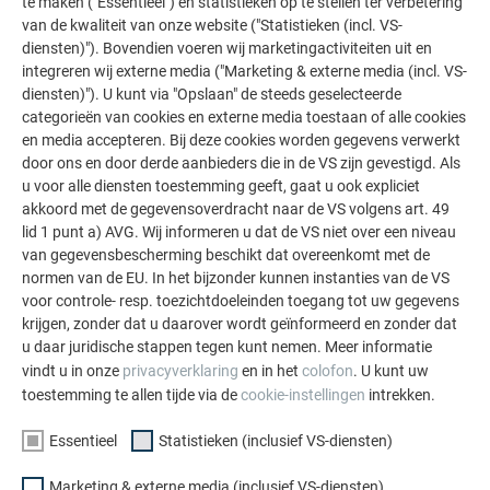
te maken ("Essentieel") en statistieken op te stellen ter verbetering
van de kwaliteit van onze website ("Statistieken (incl. VS-
diensten)"). Bovendien voeren wij marketingactiviteiten uit en
integreren wij externe media ("Marketing & externe media (incl. VS-
diensten)"). U kunt via "Opslaan" de steeds geselecteerde
categorieën van cookies en externe media toestaan of alle cookies
en media accepteren. Bij deze cookies worden gegevens verwerkt
door ons en door derde aanbieders die in de VS zijn gevestigd. Als
Overzicht plaatsing in de randgebieden
u voor alle diensten toestemming geeft, gaat u ook expliciet
akkoord met de gegevensoverdracht naar de VS volgens art. 49
lid 1 punt a) AVG. Wij informeren u dat de VS niet over een niveau
OPMERKING
van gegevensbescherming beschikt dat overeenkomt met de
normen van de EU. In het bijzonder kunnen instanties van de VS
e = b of 2*h (de kleinere waarde is bepalend) – afstand
voor controle- resp. toezichtdoeleinden toegang tot uw gegevens
heeft betrekking op het basisoppervlak
krijgen, zonder dat u daarover wordt geïnformeerd en zonder dat
u daar juridische stappen tegen kunt nemen. Meer informatie
b = afmeting dwars op de wind
vindt u in onze
privacyverklaring
en in het
colofon
. U kunt uw
toestemming te allen tijde via de
cookie-instellingen
intrekken.
h = grootste gebouwhoogte
Essentieel
Statistieken (inclusief VS-diensten)
VEREENVOUDIGDE BEREKENING MINIMUM
Marketing & externe media (inclusief VS-diensten)