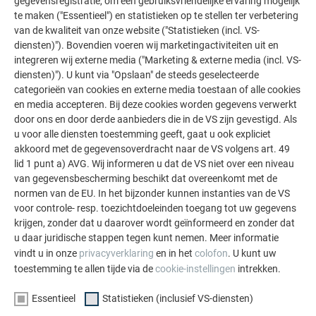
gegevensregistratie, om een gebruiksvriendelijke ervaring mogelijk
Daarbij moeten de volgende punten in acht worden genomen:
te maken ("Essentieel") en statistieken op te stellen ter verbetering
van de kwaliteit van onze website ("Statistieken (incl. VS-
Rolmaat en -gewicht moeten zijn afgestemd op de
diensten)"). Bovendien voeren wij marketingactiviteiten uit en
gebruikte afwikkelinstallatie of afhaspel.
integreren wij externe media ("Marketing & externe media (incl. VS-
Rollen met een gewicht van meer dan 70 kg mogen
diensten)"). U kunt via "Opslaan" de steeds geselecteerde
alleen met geschikte afwikkelinstallaties of afhaspels
categorieën van cookies en externe media toestaan of alle cookies
worden verwerkt.
en media accepteren. Bij deze cookies worden gegevens verwerkt
door ons en door derde aanbieders die in de VS zijn gevestigd. Als
Er moet een voldoende afstand tussen
u voor alle diensten toestemming geeft, gaat u ook expliciet
afwikkelaar/afhaspel en de profileringsmachine
akkoord met de gegevensoverdracht naar de VS volgens art. 49
worden aangehouden om een veilige
lid 1 punt a) AVG. Wij informeren u dat de VS niet over een niveau
materiaalgeleiding te waarborgen.
van gegevensbescherming beschikt dat overeenkomt met de
Het afwikkelen gebeurt verdekt, d. h. de binnenkant
normen van de EU. In het bijzonder kunnen instanties van de VS
van de rol wordt na het profileren de zichtzijde.
voor controle- resp. toezichtdoeleinden toegang tot uw gegevens
krijgen, zonder dat u daarover wordt geïnformeerd en zonder dat
u daar juridische stappen tegen kunt nemen. Meer informatie
TERUG
VOLGENDE
vindt u in onze
privacyverklaring
en in het
colofon
. U kunt uw
toestemming te allen tijde via de
cookie-instellingen
intrekken.
Essentieel
Statistieken (inclusief VS-diensten)