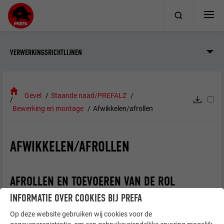
VERWERKINGSRICHTLIJNEN
Gevel
Staande naad/PREFALZ
Bewerking en montage
Afwikkelen/afrollen
AFWIKKELEN/AFROLLEN
AFROLLEN EN TOEVOEREN VAN DE ROL
INFORMATIE OVER COOKIES BIJ PREFA
De aluminium rol moet soepel en spanningsvrij worden
Op deze website gebruiken wij cookies voor de
afgerold.