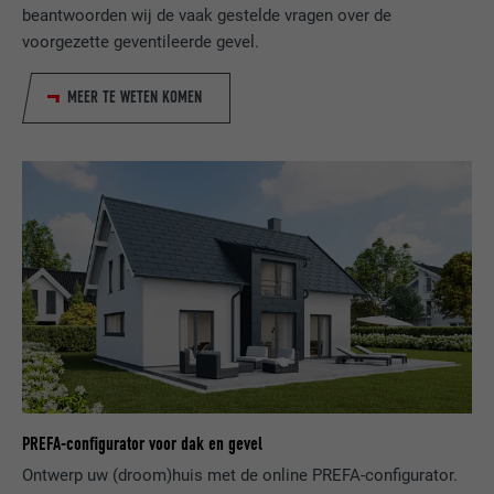
DOEL
LinkedIn voor het volgen van het gebruik
beantwoorden wij de vaak gestelde vragen over de
van ingebedde diensten.
voorgezette geventileerde gevel.
MEER TE WETEN KOMEN
NAAM
UserMatchHistory
AANBIEDER
LinkedIn
VERVALTIJD
29 dagen
Wordt gebruikt om bezoekers op meerdere
websites te volgen, om op basis van de
DOEL
voorkeuren van de bezoeker relevante
reclame te presenteren.
NAAM
lidc
PREFA-configurator voor dak en gevel
AANBIEDER
LinkedIn
Ontwerp uw (droom)huis met de online PREFA-configurator.