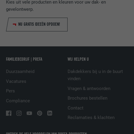
VERVALTIJD
1 dag
Kies uit vele producten en kleuren voor uw dak- en
gevelontwerp.
Gebruikt door de socialnetworking-dienst
DOEL
LinkedIn voor het volgen van het gebruik
NU GRATIS IDEEËN OPDOEN!
van ingebedde diensten.
NAAM
lissc
FAMILIEBEDRIJF | PREFA
WIJ HELPEN U
AANBIEDER
LinkedIn
Duurzaamheid
Dakdekkers bij u in de buurt
VERVALTIJD
1 jaar
vinden
Vacatures
Wordt gebruikt om ervoor te zorgen dat
Vragen & antwoorden
Pers
DOEL
het juiste SameSite-attribuut voor alle
Brochures bestellen
Compliance
cookies in deze browser aanwezig is
Contact
Reclamaties & klachten
NAAM
_fbp