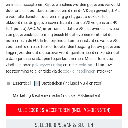
en media accepteren. Bij deze cookies worden gegevens verwerkt
meerdere keren gekante, bronzen PREFALZ onderdelen voor
door ons en door derde aanbieders die in de VS zijn gevestigd. Als
het project in Feldkirchen. Maar liefst
acht ton materiaal
u voor alle diensten toestemming geeft, gaat u ook expliciet
werd gekant, geleverd en gemonteerd. In totaal plaatste de
akkoord met de gegevensoverdracht naar de VS volgens art. 49
firma 620 m² bronskleurige PREFALZ op de gevel en 420 m²
lid 1 punt a) AVG. Wij informeren u dat de VS niet over een niveau
zwartgrijze PREFALZ op het dak. De kleur van het
van gegevensbescherming beschikt dat overeenkomt met de
dakafvoersysteem met dakgoten en regenpijpen, en de
normen van de EU. In het bijzonder kunnen instanties van de VS
gemonteerde sneeuwroosters, werd afgestemd op de
voor controle- resp. toezichtdoeleinden toegang tot uw gegevens
krijgen, zonder dat u daarover wordt geïnformeerd en zonder dat
dakbedekking. Al deze producten zijn
'made by PREFA'
.
u daar juridische stappen tegen kunt nemen. Meer informatie
vindt u in onze
privacyverklaring
en in het
colofon
. U kunt uw
toestemming te allen tijde via de
cookie-instellingen
intrekken.
Essentieel
Statistieken (inclusief VS-diensten)
Marketing & externe media (inclusief VS-diensten)
ALLE COOKIES ACCEPTEREN (INCL. VS-DIENSTEN)
SELECTIE OPSLAAN & SLUITEN