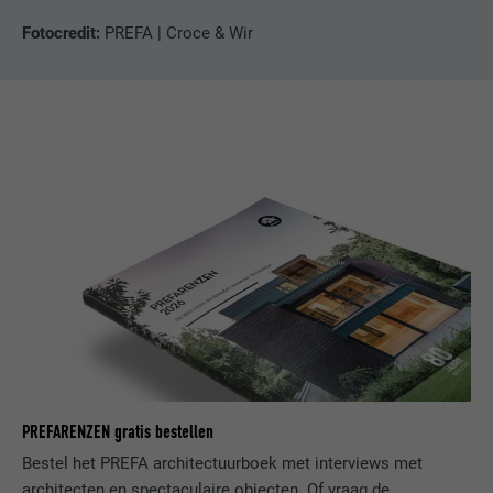
VERVALTIJD
1 dag
NAAM
lang
Fotocredit:
PREFA | Croce & Wir
Registreert een eenduidige ID, die gebruikt
AANBIEDER
ads.linkedin.com
wordt om statistische gegevens te
DOEL
genereren m.b.t. het gebruik van de
VERVALTIJD
Sessie
website door de bezoeker.
Slaat de door de gebruiker geselecteerde
DOEL
taalversie van een website op.
NAAM
_gaexp
AANBIEDER
Google Optimize
NAAM
lang
VERVALTIJD
90 dagen
AANBIEDER
LinkedIn
Wordt bij wijze van test geplaatst om te
VERVALTIJD
Sessie
controleren of de browser het plaatsen
DOEL
van cookies toestaat. Bevat geen
Ingesteld door LinkedIn wanneer een
identificatiekenmerken.
PREFARENZEN gratis bestellen
DOEL
website een ingebed "Volg ons"-venster
Bestel het PREFA architectuurboek met interviews met
bevat.
architecten en spectaculaire objecten. Of vraag de