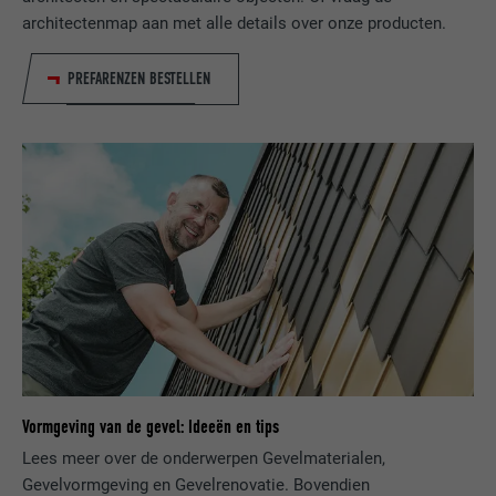
architectenmap aan met alle details over onze producten.
NAAM
bcookie
PREFARENZEN BESTELLEN
AANBIEDER
LinkedIn
VERVALTIJD
2 jaar
Gebruikt door de socialnetworking-dienst
DOEL
LinkedIn voor het volgen van het gebruik
van ingebedde diensten.
NAAM
bscookie
AANBIEDER
LinkedIn
VERVALTIJD
2 jaar
Vormgeving van de gevel: Ideeën en tips
Lees meer over de onderwerpen Gevelmaterialen,
Gebruikt door de socialnetworking-dienst
Gevelvormgeving en Gevelrenovatie. Bovendien