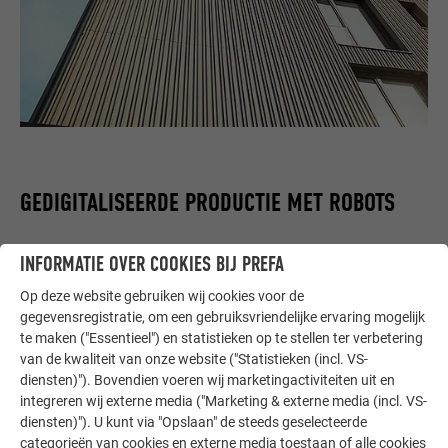
GEDIGITALISEERDE PRODUCTIE MET ROBOTS
“Architecten willen hun ideeën werkelijkheid zien worden.
INFORMATIE OVER COOKIES BIJ PREFA
Gedigitaliseerde productie
kan daarbij ontzettend helpen,”
Op deze website gebruiken wij cookies voor de
legt Thomas Engel uit. Hij is de senior manager van
gegevensregistratie, om een gebruiksvriendelijke ervaring mogelijk
Spenglerei Engel in het Zuid-Duitse Kaltental-Blonhofen. Dit
te maken ("Essentieel") en statistieken op te stellen ter verbetering
bedrijf met 25 medewerkers beschikt over eigen
van de kwaliteit van onze website ("Statistieken (incl. VS-
productierobots en ontwikkelt veel nieuwe processen en
diensten)"). Bovendien voeren wij marketingactiviteiten uit en
vormen. De junior manager, die de innovaties test, is de
integreren wij externe media ("Marketing & externe media (incl. VS-
drijvende kracht achter de
automatisering in het atelier
. Deze
diensten)"). U kunt via "Opslaan" de steeds geselecteerde
technologieën werden ook gebruikt voor de realisatie van de
categorieën van cookies en externe media toestaan of alle cookies