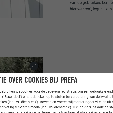
van de gebruikers kennen
hier werken", legt hij zij
IE OVER COOKIES BIJ PREFA
Het gebouw is onderverde
afdaken in de vorm van s
ebruiken wij cookies voor de gegevensregistratie, om een gebruiksvriende
afdeling krijgt een eig
 ("Essentieel") en statistieken op te stellen ter verbetering van de kwalite
ieken (incl. VS-diensten)"). Bovendien voeren wij marketingactiviteiten uit 
zoals in woonhuizen – 
arketing & externe media (incl. VS-diensten)"). U kunt via "Opslaan" de s
terug te trekken", legt L
egorieën van cookies en externe media toestaan of alle cookies en media 