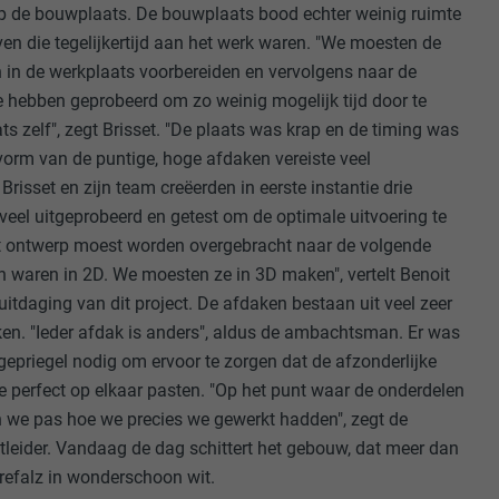
 de bouwplaats. De bouwplaats bood echter weinig ruimte
en die tegelijkertijd aan het werk waren. "We moesten de
n in de werkplaats voorbereiden en vervolgens naar de
hebben geprobeerd om zo weinig mogelijk tijd door te
ordt gebruikt.
 zelf", zegt Brisset. "De plaats was krap en de timing was
 vorm van de puntige, hoge afdaken vereiste veel
Brisset en zijn team creëerden in eerste instantie drie
-toepassingen
veel uitgeprobeerd en getest om de optimale uitvoering te
op de PHP-
Het ontwerp moest worden overgebracht naar de volgende
eergegeven.
de aanbieders)
n waren in 2D. We moesten ze in 3D maken", vertelt Benoit
schillende
 uitdaging van dit project. De afdaken bestaan uit veel zeer
toestemming
ken. "Ieder afdak is anders", aldus de ambachtsman. Er was
ische gegevens
 gepriegel nodig om ervoor te zorgen dat de afzonderlijke
ker.
e perfect op elkaar pasten. "Op het punt waar de onderdelen
 we pas hoe we precies we gewerkt hadden", zegt de
tleider. Vandaag de dag schittert het gebouw, dat meer dan
in-extension.
Prefalz in wonderschoon wit.
lke