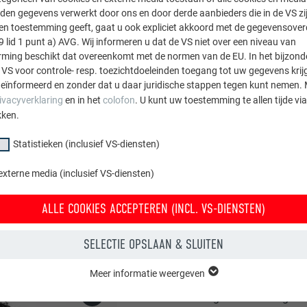
dak. Maar het moet fijne
den gegevens verwerkt door ons en door derde aanbieders die in de VS zij
perfect past bij de detai
sten toestemming geeft, gaat u ook expliciet akkoord met de gegevensove
9 lid 1 punt a) AVG. Wij informeren u dat de VS niet over een niveau van
architect van het wordi
ing beschikt dat overeenkomt met de normen van de EU. In het bijzond
voldoen en dus viel de k
 VS voor controle- resp. toezichtdoeleinden toegang tot uw gegevens krij
uitvoering vond plaats 
eïnformeerd en zonder dat u daar juridische stappen tegen kunt nemen. 
beste oplossing te vinde
ivacyverklaring
en in het
colofon
. U kunt uw toestemming te allen tijde vi
kken.
Statistieken (inclusief VS-diensten)
externe media (inclusief VS-diensten)
ALLE COOKIES ACCEPTEREN (INCL. VS-DIENSTEN)
SELECTIE OPSLAAN & SLUITEN
Benoit Brisset was de p
Meer informatie weergeven
verantwoordelijk was voo
groep "Essentieel" zijn nodig voor basisfuncties van de website. Hierdoor
er negen maanden gewer
 de website onberispelijk werkt.