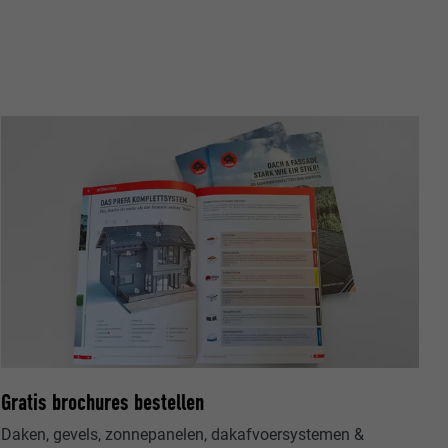
nstellingen
w
oet worden
nvragen te
er
ische gegevens
website op.
ker.
Gratis brochures bestellen
Daken, gevels, zonnepanelen, dakafvoersystemen &