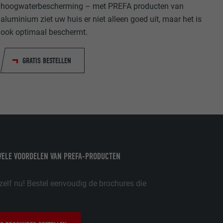
hoogwaterbescherming – met PREFA producten van
aluminium ziet uw huis er niet alleen goed uit, maar het is
ook optimaal beschermt.
olg ons"-
rowser het
erken.
GRATIS BESTELLEN
volgen van
VELE VOORDELEN VAN PREFA-PRODUCTEN
zelf nu! Bestel eenvoudig de brochures die