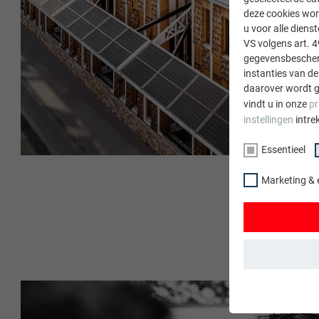
deze cookies wor
u voor alle dien
VS volgens art. 4
gegevensbescherm
instanties van de
daarover wordt g
vindt u in onze
pr
instellingen
intre
Essentieel
Marketing & 
ESSENTIEEL
Cookies van de 
gewaarborgd dat