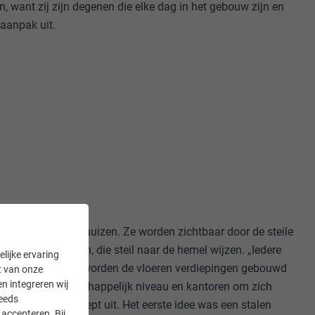
, want zij zijn degenen die elke dag in het gebouw zijn en
n aanpak uit.
eld in 15 kleine huizen. Ze worden zichtbaar door de steile
pitse dakkapellen, die steil naar de hemel wijzen. „Iedere
lijke ervaring
en huis. Bovendien worden de vloeren verdiepingen gebouwd
it van onze
en integreren wij
met een gemeenschappelijk niveau en kantoren om zich
teeds
echevalier het concept uit. Het eerste idee was een stalen
accepteren. Bij