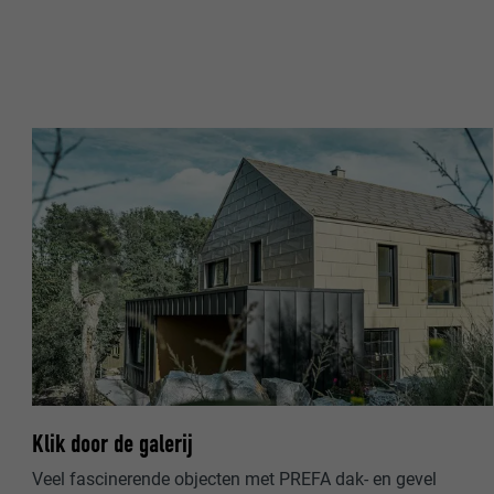
VERVALTIJD
DOEL
DOEL
NAAM
NAAM
AANBIEDER
AANBIEDER
VERVALTIJD
VERVALTIJD
DOEL
DOEL
Klik door de galerij
NAAM
NAAM
Veel fascinerende objecten met PREFA dak- en gevel
AANBIEDER