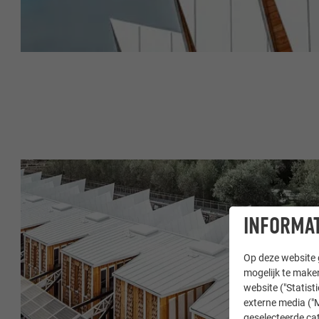
INFORMAT
Op deze website g
mogelijk te maken
website ("Statist
externe media ("M
geselecteerde cat