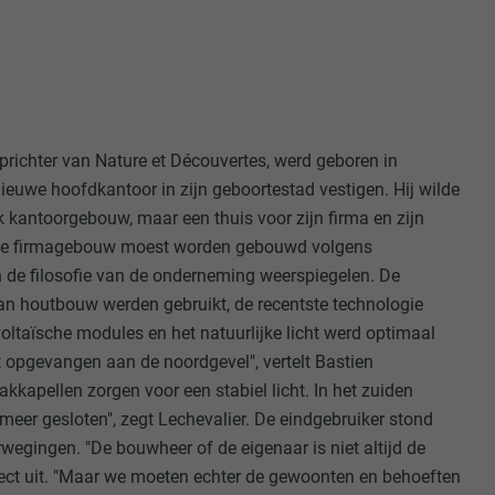
richter van Nature et Découvertes, werd geboren in
 nieuwe hoofdkantoor in zijn geboortestad vestigen. Hij wilde
k kantoorgebouw, maar een thuis voor zijn firma en zijn
we firmagebouw moest worden gebouwd volgens
n de filosofie van de onderneming weerspiegelen. De
n houtbouw werden gebruikt, de recentste technologie
voltaïsche modules en het natuurlijke licht werd optimaal
dt opgevangen aan de noordgevel", vertelt Bastien
akkapellen zorgen voor een stabiel licht. In het zuiden
meer gesloten", zegt Lechevalier. De eindgebruiker stond
erwegingen. "De bouwheer of de eigenaar is niet altijd de
itect uit. "Maar we moeten echter de gewoonten en behoeften