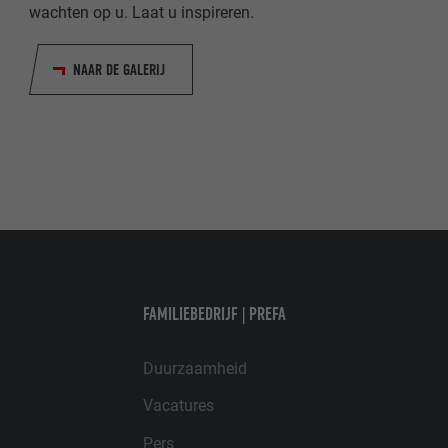
AANBIEDER
wachten op u. Laat u inspireren.
VERVALTIJD
VERVALTIJD
NAAR DE GALERIJ
DOEL
DOEL
NAAM
AANBIEDER
VERVALTIJD
FAMILIEBEDRIJF | PREFA
DOEL
Duurzaamheid
NAAM
Vacatures
Pers
AANBIEDER