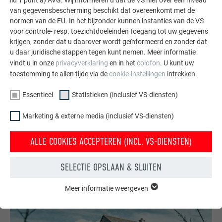
lid 1 punt a) AVG. Wij informeren u dat de VS niet over een niveau
DAK ALS EEN KAMELEON
van gegevensbescherming beschikt dat overeenkomt met de
normen van de EU. In het bijzonder kunnen instanties van de VS
voor controle- resp. toezichtdoeleinden toegang tot uw gegevens
Het gebouw ligt in een wijk die gedomineerd wordt door
krijgen, zonder dat u daarover wordt geïnformeerd en zonder dat
19de-eeuwse architectuur. Dat bestaande gebouw in de
u daar juridische stappen tegen kunt nemen. Meer informatie
hoogte uitbreiden met pakweg zes verdiepingen en afsluiten
vindt u in onze
privacyverklaring
en in het
colofon
. U kunt uw
met een plat dak was hier dus geen optie. De keuze van een
toestemming te allen tijde via de
cookie-instellingen
intrekken.
dakbedekkingsmateriaal dat aansloot op de andere daken
was daarentegen cruciaal. PREFA slaagde hierin met verve
Essentieel
Statistieken (inclusief VS-diensten)
en bovendien staan de gebruikte producten garant voor een
Marketing & externe media (inclusief VS-diensten)
lange levensduur en konden ze kostenefficiënt geplaatst
worden. Het resultaat is een dak dat als een kameleon zijn
ALLE COOKIES ACCEPTEREN (INCL. VS-DIENSTEN)
plaats zoekt in de stad zonder de hoofdrol op te eisen.
Tegelijk heeft het een uitgesproken eigen karakter en spreekt
SELECTIE OPSLAAN & SLUITEN
het tot de verbeelding van de voorbijgangers.
Meer informatie weergeven
ESSENTIEEL
Cookies van de groep "Essentieel" zijn nodig voor basisfuncties
van de website. Hierdoor wordt gewaarborgd dat de website