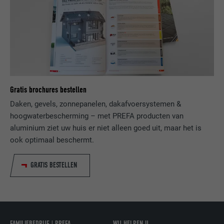
VERVALTIJD
Sessie
website door de bezoeker.
Slaat de door de gebruiker geselecteerde
DOEL
taalversie van een website op.
NAAM
_gaexp
AANBIEDER
Google Optimize
NAAM
lang
Gratis brochures bestellen
VERVALTIJD
90 dagen
AANBIEDER
LinkedIn
Daken, gevels, zonnepanelen, dakafvoersystemen &
Wordt bij wijze van test geplaatst om te
hoogwaterbescherming – met PREFA producten van
VERVALTIJD
Sessie
controleren of de browser het plaatsen
aluminium ziet uw huis er niet alleen goed uit, maar het is
DOEL
van cookies toestaat. Bevat geen
ook optimaal beschermt.
Ingesteld door LinkedIn wanneer een
identificatiekenmerken.
DOEL
website een ingebed "Volg ons"-venster
bevat.
GRATIS BESTELLEN
NAAM
bcookie
AANBIEDER
LinkedIn
FAMILIEBEDRIJF | PREFA
WIJ HELPEN U