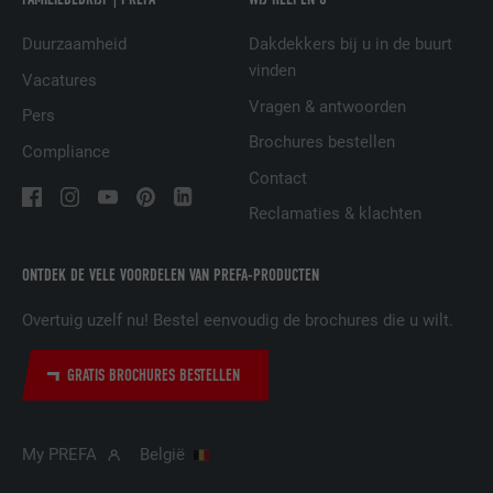
VERVALTIJD
2 jaar
Duurzaamheid
Dakdekkers bij u in de buurt
vinden
Vacatures
Gebruikt door de socialnetworking-dienst
Vragen & antwoorden
DOEL
LinkedIn voor het volgen van het gebruik
Pers
van ingebedde diensten.
Brochures bestellen
Compliance
Contact
NAAM
bscookie
Reclamaties & klachten
AANBIEDER
LinkedIn
ONTDEK DE VELE VOORDELEN VAN PREFA-PRODUCTEN
VERVALTIJD
2 jaar
Overtuig uzelf nu! Bestel eenvoudig de brochures die u wilt.
Gebruikt door de socialnetworking-dienst
GRATIS BROCHURES BESTELLEN
DOEL
LinkedIn voor het volgen van het gebruik
van ingebedde diensten.
My PREFA
België
NAAM
UserMatchHistory