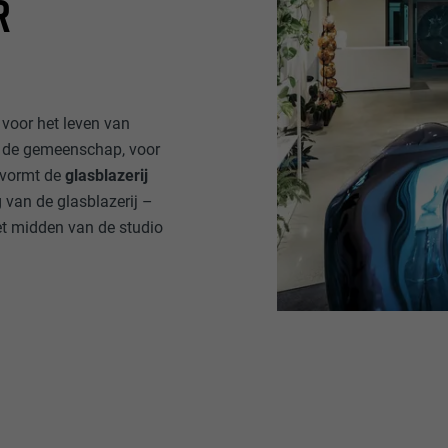
R
e voor het leven van
, de gemeenschap, voor
j vormt de
glasblazerij
 van de glasblazerij –
et midden van de studio