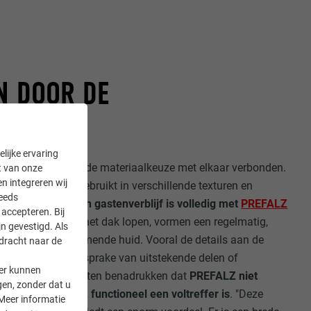
N DOOR DE
KEUZE
lijke ervaring
 studio zijn door de materiaalkeuze met elkaar verbonden.
it van onze
en integreren wij
 werd PREFALZ gebruikt in verschillende texturen en
teeds
n het woonhuis en gastenverblijf is volledig met
PREFALZ
accepteren. Bij
 over de gevel en het dak lopen, vormen een regelmatig,
n gevestigd. Als
en als een beschermende huid. Vooral de details aan de
rdracht naar de
s aan. Er is geen sprake van uitstekende delen of
er kunnen
itingen. De architecten benadrukken dat
PREFALZ niet
gen, zonder dat u
ak valt, maar ook functioneel een voltreffer is
. "Deze
Meer informatie