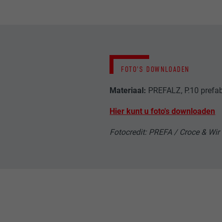
NAAM
NAAM
AANBIEDER
AANBIEDER
VERVALTIJD
FOTO'S DOWNLOADEN
VERVALTIJD
Materiaal:
PREFALZ, P.10 prefa
DOEL
DOEL
Hier kunt u foto's downloaden
NAAM
NAAM
Fotocredit: PREFA / Croce & Wir
AANBIEDER
AANBIEDER
VERVALTIJD
VERVALTIJD
DOEL
DOEL