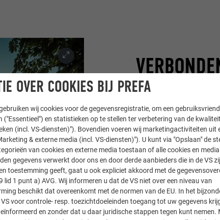
VERBONDE
IE OVER COOKIES BIJ PREFA
MATERIAAL
ebruiken wij cookies voor de gegevensregistratie, om een gebruiksvriende
De drie gebouwen van de
 ("Essentieel") en statistieken op te stellen ter verbetering van de kwalite
ieken (incl. VS-diensten)"). Bovendien voeren wij marketingactiviteiten uit 
Voor de gevels en daken
arketing & externe media (incl. VS-diensten)"). U kunt via "Opslaan" de s
afmetingen.
De gevel va
egorieën van cookies en externe media toestaan of alle cookies en media 
bekleed
. De panelen die
den gegevens verwerkt door ons en door derde aanbieders die in de VS zij
lineair patroon en werk
sten toestemming geeft, gaat u ook expliciet akkoord met de gegevensove
9 lid 1 punt a) AVG. Wij informeren u dat de VS niet over een niveau van
puntgevel doen eigentijd
ing beschikt dat overeenkomt met de normen van de EU. In het bijzond
opvallende profielafslu
 VS voor controle- resp. toezichtdoeleinden toegang tot uw gegevens krij
alleen visueel in de sma
eïnformeerd en zonder dat u daar juridische stappen tegen kunt nemen. 