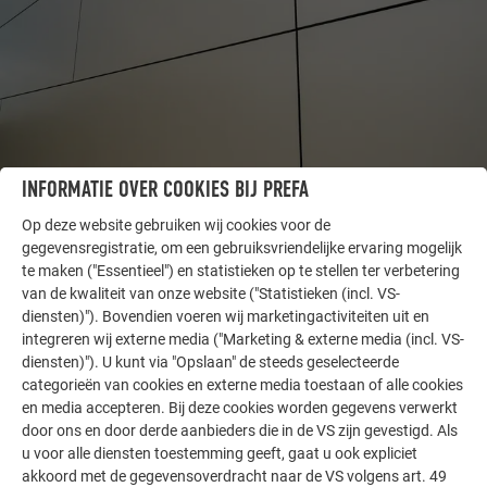
INFORMATIE OVER COOKIES BIJ PREFA
ANDERE OBJECTEN
Op deze website gebruiken wij cookies voor de
LAAT U INSPIREREN
gegevensregistratie, om een gebruiksvriendelijke ervaring mogelijk
te maken ("Essentieel") en statistieken op te stellen ter verbetering
De PREFA referentiegallerij laat zien hoe veelzijdig
van de kwaliteit van onze website ("Statistieken (incl. VS-
aluminium kan worden toegepast. Ontdek meer
diensten)"). Bovendien voeren wij marketingactiviteiten uit en
integreren wij externe media ("Marketing & externe media (incl. VS-
indrukwekkende projecten met de duurzame PREFA
diensten)"). U kunt via "Opslaan" de steeds geselecteerde
aluminiumoplossingen voor dak, zonne-energie en
categorieën van cookies en externe media toestaan of alle cookies
gevel.
en media accepteren. Bij deze cookies worden gegevens verwerkt
door ons en door derde aanbieders die in de VS zijn gevestigd. Als
u voor alle diensten toestemming geeft, gaat u ook expliciet
MEER REFERENTIES BEKIJKEN
akkoord met de gegevensoverdracht naar de VS volgens art. 49