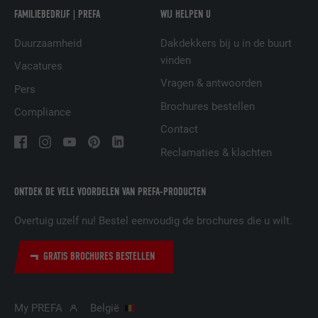
NAAM
UserMatchHistory
FAMILIEBEDRIJF | PREFA
WIJ HELPEN U
AANBIEDER
LinkedIn
Duurzaamheid
Dakdekkers bij u in de buurt
vinden
VERVALTIJD
29 dagen
Vacatures
Vragen & antwoorden
Pers
Wordt gebruikt om bezoekers op meerdere
Brochures bestellen
Compliance
websites te volgen, om op basis van de
DOEL
voorkeuren van de bezoeker relevante
Contact
reclame te presenteren.
Reclamaties & klachten
ONTDEK DE VELE VOORDELEN VAN PREFA-PRODUCTEN
NAAM
lidc
Overtuig uzelf nu! Bestel eenvoudig de brochures die u wilt.
AANBIEDER
LinkedIn
VERVALTIJD
1 dag
GRATIS BROCHURES BESTELLEN
Gebruikt door de socialnetworking-dienst
DOEL
LinkedIn voor het volgen van het gebruik
My PREFA
België