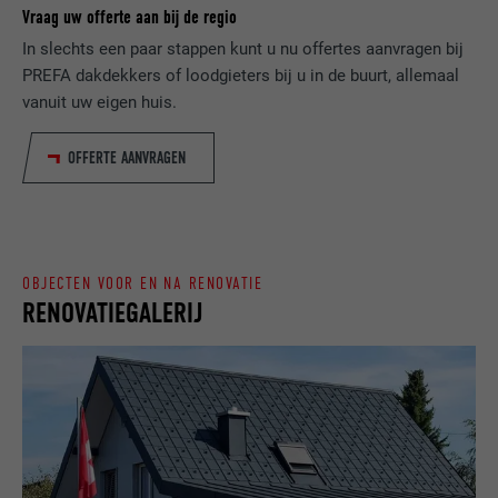
genereren m.b.t. het gebruik van de
Vraag uw offerte aan bij de regio
VERVALTIJD
Sessie
website door de bezoeker.
In slechts een paar stappen kunt u nu offertes aanvragen bij
Slaat de door de gebruiker geselecteerde
PREFA dakdekkers of loodgieters bij u in de buurt, allemaal
DOEL
taalversie van een website op.
vanuit uw eigen huis.
NAAM
_gaexp
OFFERTE AANVRAGEN
AANBIEDER
Google Optimize
NAAM
lang
VERVALTIJD
90 dagen
AANBIEDER
LinkedIn
Wordt bij wijze van test geplaatst om te
VERVALTIJD
Sessie
OBJECTEN VOOR EN NA RENOVATIE
controleren of de browser het plaatsen
DOEL
RENOVATIEGALERIJ
van cookies toestaat. Bevat geen
Ingesteld door LinkedIn wanneer een
identificatiekenmerken.
DOEL
website een ingebed "Volg ons"-venster
bevat.
NAAM
bcookie
AANBIEDER
LinkedIn