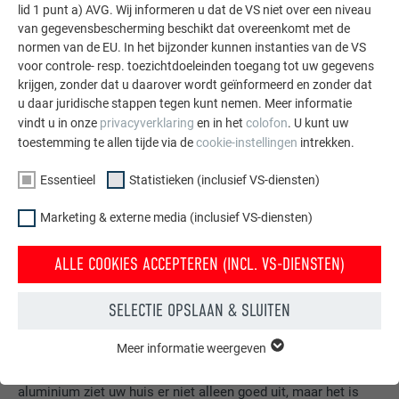
lid 1 punt a) AVG. Wij informeren u dat de VS niet over een niveau
van gegevensbescherming beschikt dat overeenkomt met de
normen van de EU. In het bijzonder kunnen instanties van de VS
voor controle- resp. toezichtdoeleinden toegang tot uw gegevens
krijgen, zonder dat u daarover wordt geïnformeerd en zonder dat
u daar juridische stappen tegen kunt nemen. Meer informatie
vindt u in onze
privacyverklaring
en in het
colofon
. U kunt uw
toestemming te allen tijde via de
cookie-instellingen
intrekken.
Essentieel
Statistieken (inclusief VS-diensten)
Marketing & externe media (inclusief VS-diensten)
ALLE COOKIES ACCEPTEREN (INCL. VS-DIENSTEN)
SELECTIE OPSLAAN & SLUITEN
Gratis brochures bestellen
Meer informatie weergeven
Daken, gevels, zonnepanelen, dakafvoersystemen &
ESSENTIEEL
hoogwaterbescherming – met PREFA producten van
Cookies van de groep "Essentieel" zijn nodig voor basisfuncties
aluminium ziet uw huis er niet alleen goed uit, maar het is
van de website. Hierdoor wordt gewaarborgd dat de website