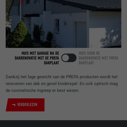
VERVALTIJD
2 jaar
Gebruikt door de socialnetworking-dienst
DOEL
LinkedIn voor het volgen van het gebruik
van ingebedde diensten.
HUIS MET GARAGE NA DE
HUIS VOOR DE
NAAM
bscookie
DAKRENOVATIE MET DE PREFA
DAKRENOVATIE MET PREFA
DAKPLAAT
DAKPLAAT
AANBIEDER
LinkedIn
Dankzij het lage gewicht van de PREFA producten wordt het
VERVALTIJD
2 jaar
renoveren van dak en gevel kinderspel. En ook optisch mag
de cosmetische ingreep er best wezen.
Gebruikt door de socialnetworking-dienst
DOEL
LinkedIn voor het volgen van het gebruik
VERDERLEZEN
van ingebedde diensten.