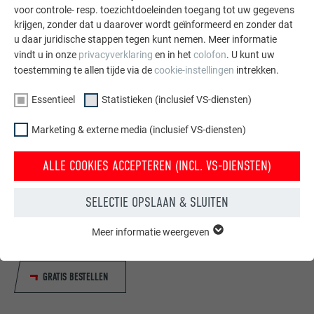
voor controle- resp. toezichtdoeleinden toegang tot uw gegevens
krijgen, zonder dat u daarover wordt geïnformeerd en zonder dat
u daar juridische stappen tegen kunt nemen. Meer informatie
vindt u in onze
privacyverklaring
en in het
colofon
. U kunt uw
toestemming te allen tijde via de
cookie-instellingen
intrekken.
Essentieel
Statistieken (inclusief VS-diensten)
Marketing & externe media (inclusief VS-diensten)
ALLE COOKIES ACCEPTEREN (INCL. VS-DIENSTEN)
Gratis brochures bestellen
Daken, gevels, zonnepanelen, dakafvoersystemen &
SELECTIE OPSLAAN & SLUITEN
hoogwaterbescherming – met PREFA producten van
aluminium ziet uw huis er niet alleen goed uit, maar het is
Meer informatie weergeven
ESSENTIEEL
ook optimaal beschermt.
Cookies van de groep "Essentieel" zijn nodig voor basisfuncties
van de website. Hierdoor wordt gewaarborgd dat de website
GRATIS BESTELLEN
onberispelijk werkt.
Cookie-informatie weergeven
NAAM
PHPSESSID