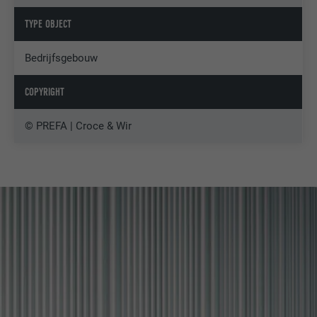
TYPE OBJECT
Bedrijfsgebouw
COPYRIGHT
© PREFA | Croce & Wir