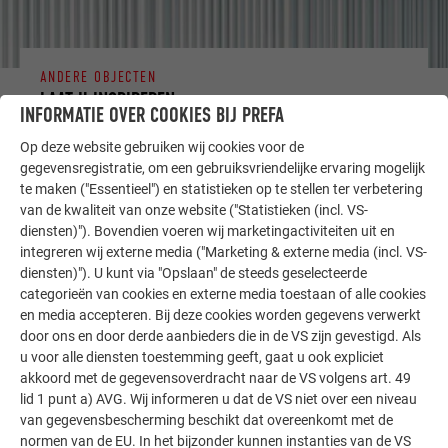
ANDERE OBJECTEN
LAAT U INSPIREREN
INFORMATIE OVER COOKIES BIJ PREFA
De PREFA referentiegallerij laat zien hoe veelzijdig
Op deze website gebruiken wij cookies voor de
gegevensregistratie, om een gebruiksvriendelijke ervaring mogelijk
aluminium kan worden toegepast. Ontdek meer
te maken ("Essentieel") en statistieken op te stellen ter verbetering
indrukwekkende projecten met de duurzame PREFA
van de kwaliteit van onze website ("Statistieken (incl. VS-
aluminiumoplossingen voor dak, zonne-energie en
diensten)"). Bovendien voeren wij marketingactiviteiten uit en
gevel.
integreren wij externe media ("Marketing & externe media (incl. VS-
diensten)"). U kunt via "Opslaan" de steeds geselecteerde
categorieën van cookies en externe media toestaan of alle cookies
MEER REFERENTIES BEKIJKEN
en media accepteren. Bij deze cookies worden gegevens verwerkt
door ons en door derde aanbieders die in de VS zijn gevestigd. Als
u voor alle diensten toestemming geeft, gaat u ook expliciet
akkoord met de gegevensoverdracht naar de VS volgens art. 49
lid 1 punt a) AVG. Wij informeren u dat de VS niet over een niveau
van gegevensbescherming beschikt dat overeenkomt met de
normen van de EU. In het bijzonder kunnen instanties van de VS