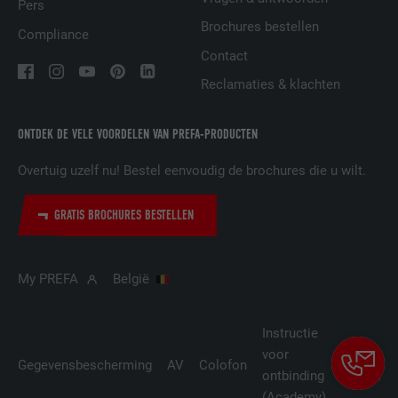
Pers
Brochures bestellen
VERVALTIJD
29 dagen
Compliance
Contact
Wordt gebruikt om bezoekers op meerdere
Reclamaties & klachten
websites te volgen, om op basis van de
DOEL
voorkeuren van de bezoeker relevante
reclame te presenteren.
ONTDEK DE VELE VOORDELEN VAN PREFA-PRODUCTEN
Overtuig uzelf nu! Bestel eenvoudig de brochures die u wilt.
NAAM
lidc
GRATIS BROCHURES BESTELLEN
AANBIEDER
LinkedIn
VERVALTIJD
1 dag
My PREFA
België
Gebruikt door de socialnetworking-dienst
DOEL
LinkedIn voor het volgen van het gebruik
Instructie
van ingebedde diensten.
voor
Cookie-
Gegevensbescherming
AV
Colofon
ontbinding
instellin
(Academy)