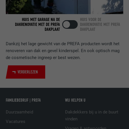
Gebruikt door de socialnetworking-dienst
DOEL
LinkedIn voor het volgen van het gebruik
HUIS MET GARAGE NA DE
HUIS VOOR DE
van ingebedde diensten.
DAKRENOVATIE MET DE PREFA
DAKRENOVATIE MET PREFA
DAKPLAAT
DAKPLAAT
NAAM
bscookie
Dankzij het lage gewicht van de PREFA producten wordt het
renoveren van dak en gevel kinderspel. En ook optisch mag
AANBIEDER
LinkedIn
de cosmetische ingreep er best wezen.
VERVALTIJD
2 jaar
VERDERLEZEN
Gebruikt door de socialnetworking-dienst
DOEL
LinkedIn voor het volgen van het gebruik
van ingebedde diensten.
FAMILIEBEDRIJF | PREFA
WIJ HELPEN U
Duurzaamheid
Dakdekkers bij u in de buurt
NAAM
UserMatchHistory
vinden
Vacatures
AANBIEDER
LinkedIn
Vragen & antwoorden