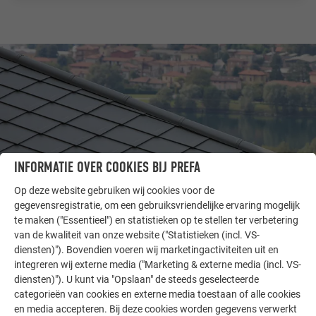
INFORMATIE OVER COOKIES BIJ PREFA
Op deze website gebruiken wij cookies voor de
gegevensregistratie, om een gebruiksvriendelijke ervaring mogelijk
te maken ("Essentieel") en statistieken op te stellen ter verbetering
ANDERE OBJECTEN
van de kwaliteit van onze website ("Statistieken (incl. VS-
LAAT U INSPIREREN
diensten)"). Bovendien voeren wij marketingactiviteiten uit en
integreren wij externe media ("Marketing & externe media (incl. VS-
De PREFA referentiegallerij laat zien hoe veelzijdig
diensten)"). U kunt via "Opslaan" de steeds geselecteerde
aluminium kan worden toegepast. Ontdek meer
categorieën van cookies en externe media toestaan of alle cookies
en media accepteren. Bij deze cookies worden gegevens verwerkt
indrukwekkende projecten met de duurzame PREFA