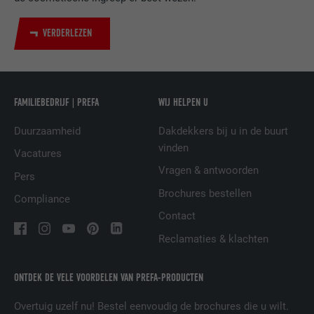
VERDERLEZEN
NAAM
UserMatchHistory
AANBIEDER
LinkedIn
FAMILIEBEDRIJF | PREFA
WIJ HELPEN U
VERVALTIJD
29 dagen
Duurzaamheid
Dakdekkers bij u in de buurt
Wordt gebruikt om bezoekers op meerdere
vinden
Vacatures
websites te volgen, om op basis van de
DOEL
Vragen & antwoorden
voorkeuren van de bezoeker relevante
Pers
reclame te presenteren.
Brochures bestellen
Compliance
Contact
NAAM
lidc
Reclamaties & klachten
AANBIEDER
LinkedIn
ONTDEK DE VELE VOORDELEN VAN PREFA-PRODUCTEN
VERVALTIJD
1 dag
Overtuig uzelf nu! Bestel eenvoudig de brochures die u wilt.