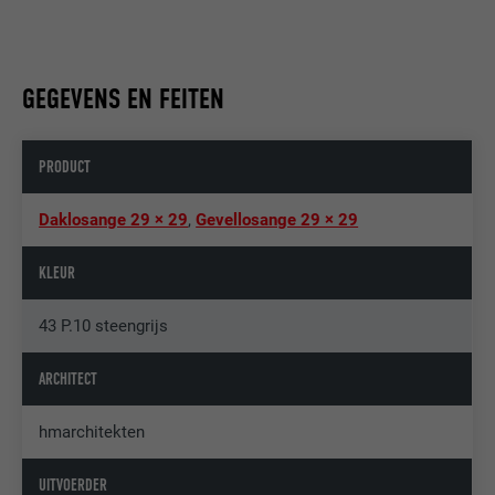
GEGEVENS EN FEITEN
PRODUCT
Daklosange 29 × 29
,
Gevellosange 29 × 29
KLEUR
43 P.10 steengrijs
ARCHITECT
hmarchitekten
UITVOERDER