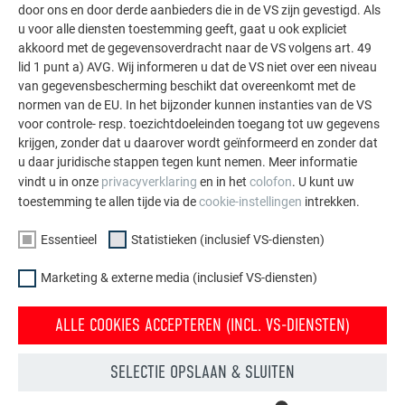
door ons en door derde aanbieders die in de VS zijn gevestigd. Als
aluminiumoplossingen voor dak, zonne-energie en
u voor alle diensten toestemming geeft, gaat u ook expliciet
gevel.
akkoord met de gegevensoverdracht naar de VS volgens art. 49
lid 1 punt a) AVG. Wij informeren u dat de VS niet over een niveau
van gegevensbescherming beschikt dat overeenkomt met de
MEER REFERENTIES BEKIJKEN
normen van de EU. In het bijzonder kunnen instanties van de VS
voor controle- resp. toezichtdoeleinden toegang tot uw gegevens
krijgen, zonder dat u daarover wordt geïnformeerd en zonder dat
u daar juridische stappen tegen kunt nemen. Meer informatie
vindt u in onze
privacyverklaring
en in het
colofon
. U kunt uw
toestemming te allen tijde via de
cookie-instellingen
intrekken.
Essentieel
Statistieken (inclusief VS-diensten)
Marketing & externe media (inclusief VS-diensten)
ALLE COOKIES ACCEPTEREN (INCL. VS-DIENSTEN)
SELECTIE OPSLAAN & SLUITEN