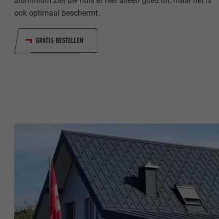
aluminium ziet uw huis er niet alleen goed uit, maar het is
NAAM
ook optimaal beschermt.
NAAM
AANBIEDER
AANBIEDER
GRATIS BESTELLEN
VERVALTIJD
VERVALTIJD
DOEL
DOEL
NAAM
NAAM
AANBIEDER
AANBIEDER
VERVALTIJD
VERVALTIJD
DOEL
DOEL