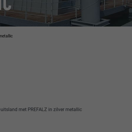
IC
etallic
Duitsland met PREFALZ in zilver metallic