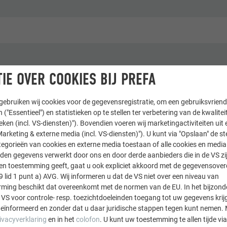
IE OVER COOKIES BIJ PREFA
& appartementsgebouwen
ebruiken wij cookies voor de gegevensregistratie, om een gebruiksvriende
r Huthmacher
 ("Essentieel") en statistieken op te stellen ter verbetering van de kwalite
ieken (incl. VS-diensten)"). Bovendien voeren wij marketingactiviteiten uit 
arketing & externe media (incl. VS-diensten)"). U kunt via "Opslaan" de s
egorieën van cookies en externe media toestaan of alle cookies en media 
den gegevens verwerkt door ons en door derde aanbieders die in de VS zij
sten toestemming geeft, gaat u ook expliciet akkoord met de gegevensove
9 lid 1 punt a) AVG. Wij informeren u dat de VS niet over een niveau van
ing beschikt dat overeenkomt met de normen van de EU. In het bijzond
 VS voor controle- resp. toezichtdoeleinden toegang tot uw gegevens krij
eïnformeerd en zonder dat u daar juridische stappen tegen kunt nemen. 
ivacyverklaring
en in het
colofon
. U kunt uw toestemming te allen tijde vi