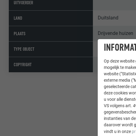
UITVOERDER
Duitsland
LAND
Drijvende huizen
PLAATS
INFORMAT
Wooncomplexen 
TYPE OBJECT
Op deze website g
© PREFA | Werne
COPYRIGHT
mogelijk te maken
website ("Statist
externe media ("M
geselecteerde cat
deze cookies wor
u voor alle dien
VS volgens art. 4
gegevensbescherm
instanties van de
daarover wordt g
vindt u in onze
pr