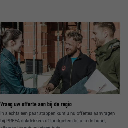
-toepassingen
op de PHP-
eergegeven.
de aanbieders)
schillende
toestemming
ische gegevens
ker.
in-extension.
lke
nstellingen
w
Vraag uw offerte aan bij de regio
oet worden
nvragen te
er
In slechts een paar stappen kunt u nu offertes aanvragen
bij PREFA dakdekkers of loodgieters bij u in de buurt,