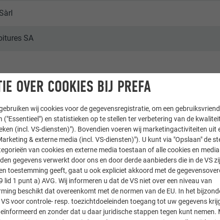
 Sàrl
oitures SA
IE OVER COOKIES BIJ PREFA
ebruiken wij cookies voor de gegevensregistratie, om een gebruiksvriende
wen en andere faciliteiten
 ("Essentieel") en statistieken op te stellen ter verbetering van de kwalite
ieken (incl. VS-diensten)"). Bovendien voeren wij marketingactiviteiten uit 
e & Wir
arketing & externe media (incl. VS-diensten)"). U kunt via "Opslaan" de s
egorieën van cookies en externe media toestaan of alle cookies en media 
den gegevens verwerkt door ons en door derde aanbieders die in de VS zij
sten toestemming geeft, gaat u ook expliciet akkoord met de gegevensove
9 lid 1 punt a) AVG. Wij informeren u dat de VS niet over een niveau van
ing beschikt dat overeenkomt met de normen van de EU. In het bijzond
 VS voor controle- resp. toezichtdoeleinden toegang tot uw gegevens krij
eïnformeerd en zonder dat u daar juridische stappen tegen kunt nemen. 