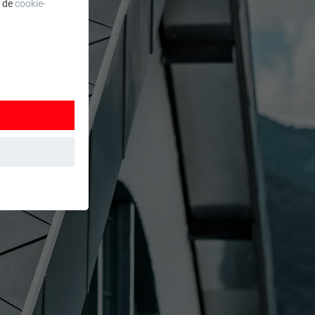
a de
cookie-
 wordt
ordt gebruikt.