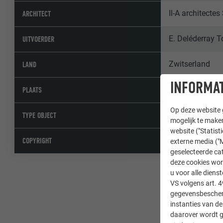
Il-A architectes
ARCHITECT
E. Deléderray T
UITVOERDER
Zwitserland
LAND
INFORMAT
Prilly
PLAATS
Op deze website g
Openbare gebou
TYPE OBJECT
mogelijk te maken
website ("Statist
© PREFA | Croc
COPYRIGHT
externe media ("M
geselecteerde cat
deze cookies wor
u voor alle dien
VS volgens art. 4
gegevensbescherm
instanties van de
daarover wordt g