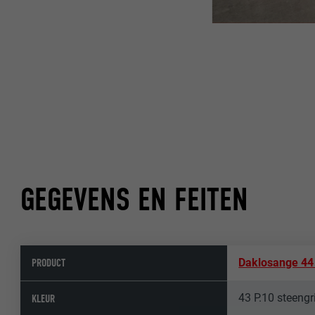
GEGEVENS EN FEITEN
PRODUCT
Daklosange 44
43 P.10 steengr
KLEUR