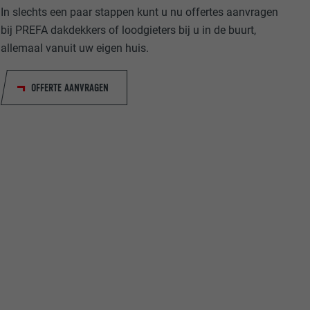
In slechts een paar stappen kunt u nu offertes aanvragen
bij PREFA dakdekkers of loodgieters bij u in de buurt,
allemaal vanuit uw eigen huis.
OFFERTE AANVRAGEN
ische gegevens
website op.
ker.
olg ons"-
rowser het
erken.