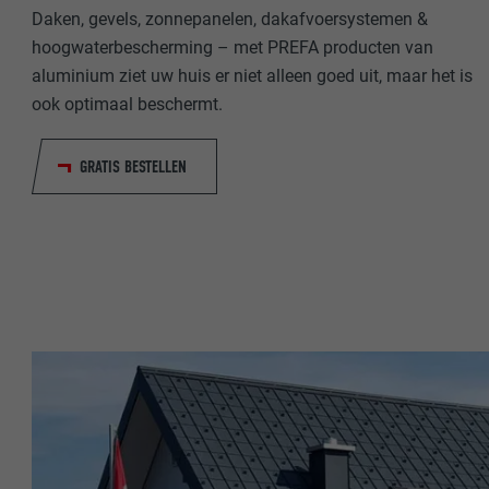
Daken, gevels, zonnepanelen, dakafvoersystemen &
NAAM
hoogwaterbescherming – met PREFA producten van
NAAM
aluminium ziet uw huis er niet alleen goed uit, maar het is
AANBIEDER
ook optimaal beschermt.
AANBIEDER
VERVALTIJD
VERVALTIJD
GRATIS BESTELLEN
DOEL
DOEL
NAAM
NAAM
AANBIEDER
AANBIEDER
VERVALTIJD
VERVALTIJD
DOEL
DOEL