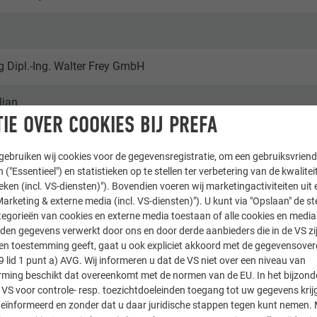
Dipl.-Ing. Walter Frey GmbH
lian
IE OVER COOKIES BIJ PREFA
ebruiken wij cookies voor de gegevensregistratie, om een gebruiksvriende
 ("Essentieel") en statistieken op te stellen ter verbetering van de kwalite
ieken (incl. VS-diensten)"). Bovendien voeren wij marketingactiviteiten uit 
arketing & externe media (incl. VS-diensten)"). U kunt via "Opslaan" de s
en
egorieën van cookies en externe media toestaan of alle cookies en media 
den gegevens verwerkt door ons en door derde aanbieders die in de VS zij
& Wir
sten toestemming geeft, gaat u ook expliciet akkoord met de gegevensove
9 lid 1 punt a) AVG. Wij informeren u dat de VS niet over een niveau van
ing beschikt dat overeenkomt met de normen van de EU. In het bijzond
 VS voor controle- resp. toezichtdoeleinden toegang tot uw gegevens krij
eïnformeerd en zonder dat u daar juridische stappen tegen kunt nemen. 