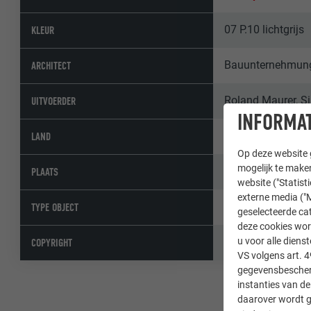
07 P.10 lichtgrijs
KLEUR
Bauunternehmung 
ARCHITECT
Roland Maurer, Si
UITVOERDER
INFORMAT
Oostenrijk
LAND
Op deze website g
mogelijk te maken
Strassen
PLAATS
website ("Statist
externe media ("M
Eengezinswoning
TYPE OBJECT
geselecteerde cat
deze cookies wor
© PREFA | Croce 
u voor alle dien
COPYRIGHT
VS volgens art. 4
gegevensbescherm
instanties van de
daarover wordt g