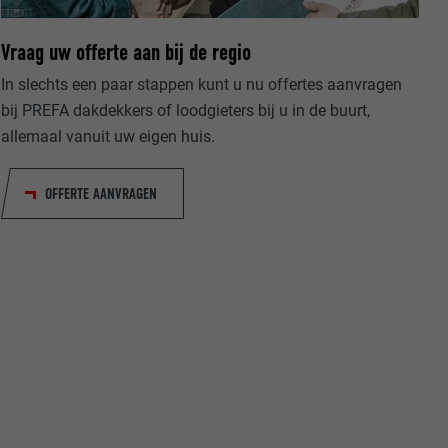
Vraag uw offerte aan bij de regio
In slechts een paar stappen kunt u nu offertes aanvragen
bij PREFA dakdekkers of loodgieters bij u in de buurt,
allemaal vanuit uw eigen huis.
ische gegevens
website op.
OFFERTE AANVRAGEN
ker.
olg ons"-
rowser het
erken.