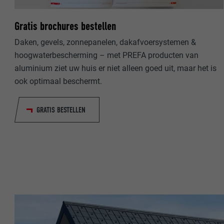
NAAM
Gratis brochures bestellen
NAAM
AANBIEDER
Daken, gevels, zonnepanelen, dakafvoersystemen &
AANBIEDER
hoogwaterbescherming – met PREFA producten van
VERVALTIJD
aluminium ziet uw huis er niet alleen goed uit, maar het is
VERVALTIJD
ook optimaal beschermt.
DOEL
DOEL
GRATIS BESTELLEN
NAAM
NAAM
AANBIEDER
AANBIEDER
VERVALTIJD
VERVALTIJD
DOEL
DOEL