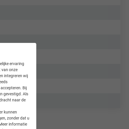
lijke ervaring
it van onze
en integreren wij
teeds
accepteren. Bij
n gevestigd. Als
rdracht naar de
er kunnen
gen, zonder dat u
Meer informatie