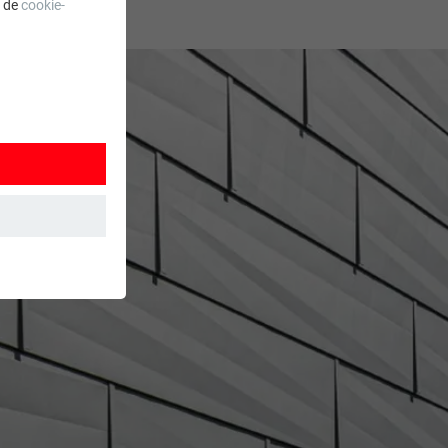
a de
cookie-
 wordt
ordt gebruikt.