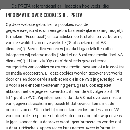
De PREFA referentiegallerij laat zien hoe veelzijdig
aluminium kan worden toegepast. Ontdek meer
INFORMATIE OVER COOKIES BIJ PREFA
indrukwekkende projecten met de duurzame PREFA
Op deze website gebruiken wij cookies voor de
aluminiumoplossingen voor dak, zonne-energie en
gegevensregistratie, om een gebruiksvriendelijke ervaring mogelijk
gevel.
te maken ("Essentieel") en statistieken op te stellen ter verbetering
van de kwaliteit van onze website ("Statistieken (incl. VS-
diensten)"). Bovendien voeren wij marketingactiviteiten uit en
MEER REFERENTIES BEKIJKEN
integreren wij externe media ("Marketing & externe media (incl. VS-
diensten)"). U kunt via "Opslaan" de steeds geselecteerde
categorieën van cookies en externe media toestaan of alle cookies
en media accepteren. Bij deze cookies worden gegevens verwerkt
door ons en door derde aanbieders die in de VS zijn gevestigd. Als
u voor alle diensten toestemming geeft, gaat u ook expliciet
akkoord met de gegevensoverdracht naar de VS volgens art. 49
lid 1 punt a) AVG. Wij informeren u dat de VS niet over een niveau
van gegevensbescherming beschikt dat overeenkomt met de
normen van de EU. In het bijzonder kunnen instanties van de VS
voor controle- resp. toezichtdoeleinden toegang tot uw gegevens
krijgen, zonder dat u daarover wordt geïnformeerd en zonder dat
u daar juridische stappen tegen kunt nemen. Meer informatie