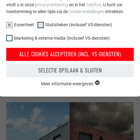
vindt u in onze
privacyverklaring
en in het
colofon
. U kunt uw
toestemming te allen tijde via de
cookie-instellingen
intrekken.
Essentieel
Statistieken (inclusief VS-diensten)
Gratis brochures bestellen
Marketing & externe media (inclusief VS-diensten)
Daken, gevels, zonnepanelen, dakafvoersystemen &
ALLE COOKIES ACCEPTEREN (INCL. VS-DIENSTEN)
hoogwaterbescherming – met PREFA producten van
aluminium ziet uw huis er niet alleen goed uit, maar het is
ook optimaal beschermt.
SELECTIE OPSLAAN & SLUITEN
GRATIS BESTELLEN
Meer informatie weergeven
ESSENTIEEL
Cookies van de groep "Essentieel" zijn nodig voor basisfuncties
van de website. Hierdoor wordt gewaarborgd dat de website
onberispelijk werkt.
Cookie-informatie weergeven
NAAM
PHPSESSID
STATISTIEKEN (INCLUSIEF VS-DIENSTEN)
AANBIEDER
PHP