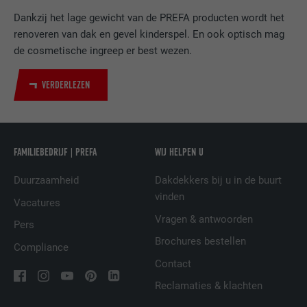
van ingebedde diensten.
Dankzij het lage gewicht van de PREFA producten wordt het
renoveren van dak en gevel kinderspel. En ook optisch mag
de cosmetische ingreep er best wezen.
NAAM
bscookie
VERDERLEZEN
AANBIEDER
LinkedIn
VERVALTIJD
2 jaar
Gebruikt door de socialnetworking-dienst
FAMILIEBEDRIJF | PREFA
WIJ HELPEN U
DOEL
LinkedIn voor het volgen van het gebruik
van ingebedde diensten.
Duurzaamheid
Dakdekkers bij u in de buurt
vinden
Vacatures
Vragen & antwoorden
NAAM
UserMatchHistory
Pers
Brochures bestellen
Compliance
AANBIEDER
LinkedIn
Contact
VERVALTIJD
29 dagen
Reclamaties & klachten