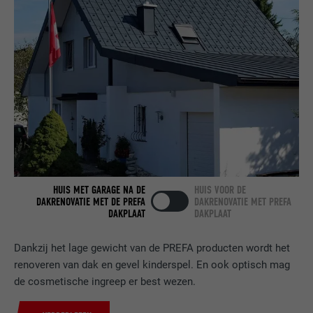
AANBIEDER
LinkedIn
VERVALTIJD
2 jaar
Gebruikt door de socialnetworking-dienst
DOEL
LinkedIn voor het volgen van het gebruik
van ingebedde diensten.
NAAM
bscookie
HUIS MET GARAGE NA DE
HUIS VOOR DE
DAKRENOVATIE MET DE PREFA
DAKRENOVATIE MET PREFA
AANBIEDER
LinkedIn
DAKPLAAT
DAKPLAAT
VERVALTIJD
2 jaar
Dankzij het lage gewicht van de PREFA producten wordt het
renoveren van dak en gevel kinderspel. En ook optisch mag
Gebruikt door de socialnetworking-dienst
DOEL
LinkedIn voor het volgen van het gebruik
de cosmetische ingreep er best wezen.
van ingebedde diensten.