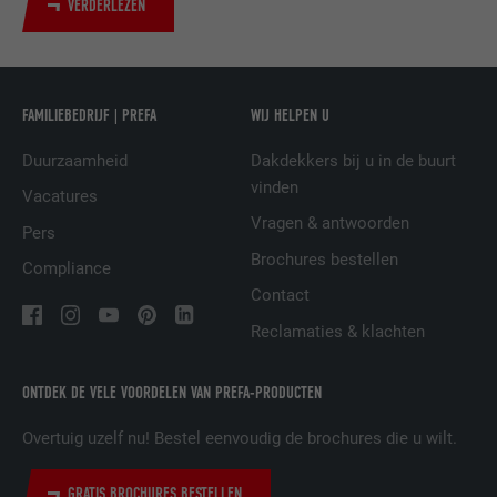
VERDERLEZEN
NAAM
UserMatchHistory
AANBIEDER
LinkedIn
FAMILIEBEDRIJF | PREFA
WIJ HELPEN U
VERVALTIJD
29 dagen
Duurzaamheid
Dakdekkers bij u in de buurt
vinden
Vacatures
Wordt gebruikt om bezoekers op meerdere
websites te volgen, om op basis van de
Vragen & antwoorden
Pers
DOEL
voorkeuren van de bezoeker relevante
Brochures bestellen
Compliance
reclame te presenteren.
Contact
Reclamaties & klachten
NAAM
lidc
ONTDEK DE VELE VOORDELEN VAN PREFA-PRODUCTEN
AANBIEDER
LinkedIn
Overtuig uzelf nu! Bestel eenvoudig de brochures die u wilt.
VERVALTIJD
1 dag
GRATIS BROCHURES BESTELLEN
Gebruikt door de socialnetworking-dienst