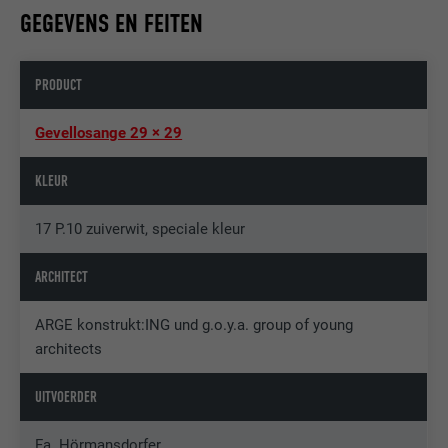
GEGEVENS EN FEITEN
PRODUCT
Gevellosange 29 × 29
KLEUR
17 P.10 zuiverwit, speciale kleur
ARCHITECT
ARGE konstrukt:ING und g.o.y.a. group of young
architects
UITVOERDER
Fa. Hörmansdorfer