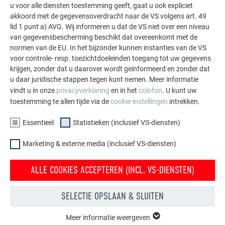
u voor alle diensten toestemming geeft, gaat u ook expliciet
akkoord met de gegevensoverdracht naar de VS volgens art. 49
lid 1 punt a) AVG. Wij informeren u dat de VS niet over een niveau
MEER REFERENTIES BEKIJKEN
van gegevensbescherming beschikt dat overeenkomt met de
normen van de EU. In het bijzonder kunnen instanties van de VS
voor controle- resp. toezichtdoeleinden toegang tot uw gegevens
krijgen, zonder dat u daarover wordt geïnformeerd en zonder dat
u daar juridische stappen tegen kunt nemen. Meer informatie
vindt u in onze
privacyverklaring
en in het
colofon
. U kunt uw
toestemming te allen tijde via de
cookie-instellingen
intrekken.
Essentieel
Statistieken (inclusief VS-diensten)
Marketing & externe media (inclusief VS-diensten)
ALLE COOKIES ACCEPTEREN (INCL. VS-DIENSTEN)
SELECTIE OPSLAAN & SLUITEN
Meer informatie weergeven
ESSENTIEEL
Gratis brochures bestellen