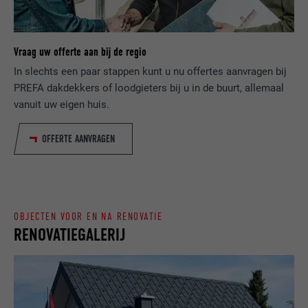
AANBIEDER
ads.linkedin.com
wordt om statistische gegevens te
DOEL
genereren m.b.t. het gebruik van de
VERVALTIJD
Sessie
website door de bezoeker.
Vraag uw offerte aan bij de regio
Slaat de door de gebruiker geselecteerde
In slechts een paar stappen kunt u nu offertes aanvragen bij
DOEL
taalversie van een website op.
PREFA dakdekkers of loodgieters bij u in de buurt, allemaal
NAAM
_gaexp
vanuit uw eigen huis.
AANBIEDER
Google Optimize
NAAM
lang
OFFERTE AANVRAGEN
VERVALTIJD
90 dagen
AANBIEDER
LinkedIn
Wordt bij wijze van test geplaatst om te
VERVALTIJD
Sessie
controleren of de browser het plaatsen
DOEL
van cookies toestaat. Bevat geen
OBJECTEN VOOR EN NA RENOVATIE
Ingesteld door LinkedIn wanneer een
identificatiekenmerken.
RENOVATIEGALERIJ
DOEL
website een ingebed "Volg ons"-venster
bevat.
NAAM
bcookie