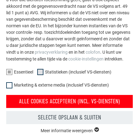
akkoord met de gegevensoverdracht naar de VS volgens art. 49
MEER REFERENTIES BEKIJKEN
lid 1 punt a) AVG. Wij informeren u dat de VS niet over een niveau
van gegevensbescherming beschikt dat overeenkomt met de
normen van de EU. In het bijzonder kunnen instanties van de VS
voor controle- resp. toezichtdoeleinden toegang tot uw gegevens
krijgen, zonder dat u daarover wordt geïnformeerd en zonder dat
u daar juridische stappen tegen kunt nemen. Meer informatie
vindt u in onze
privacyverklaring
en in het
colofon
. U kunt uw
toestemming te allen tijde via de
cookie-instellingen
intrekken.
Essentieel
Statistieken (inclusief VS-diensten)
Marketing & externe media (inclusief VS-diensten)
ALLE COOKIES ACCEPTEREN (INCL. VS-DIENSTEN)
SELECTIE OPSLAAN & SLUITEN
Meer informatie weergeven
Gratis brochures bestellen
ESSENTIEEL