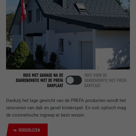
AANBIEDER
LinkedIn
VERVALTIJD
2 jaar
Gebruikt door de socialnetworking-dienst
DOEL
LinkedIn voor het volgen van het gebruik
van ingebedde diensten.
NAAM
bscookie
HUIS MET GARAGE NA DE
HUIS VOOR DE
DAKRENOVATIE MET DE PREFA
DAKRENOVATIE MET PREFA
AANBIEDER
LinkedIn
DAKPLAAT
DAKPLAAT
VERVALTIJD
2 jaar
Dankzij het lage gewicht van de PREFA producten wordt het
renoveren van dak en gevel kinderspel. En ook optisch mag
Gebruikt door de socialnetworking-dienst
de cosmetische ingreep er best wezen.
DOEL
LinkedIn voor het volgen van het gebruik
van ingebedde diensten.
VERDERLEZEN