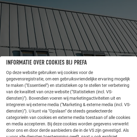
INFORMATIE OVER COOKIES BIJ PREFA
Op deze website gebruiken wij cookies voor de
ANDERE OBJECTEN
gegevensregistratie, om een gebruiksvriendelijke ervaring mogelijk
LAAT U INSPIREREN
te maken ("Essentieel") en statistieken op te stellen ter verbetering
van de kwaliteit van onze website ("Statistieken (incl. VS-
diensten)"). Bovendien voeren wij marketingactiviteiten uit en
De PREFA referentiegallerij laat zien hoe veelzijdig
integreren wij externe media ("Marketing & externe media (incl. VS-
aluminium kan worden toegepast. Ontdek meer
diensten)"). U kunt via "Opslaan" de steeds geselecteerde
indrukwekkende projecten met de duurzame PREFA
categorieën van cookies en externe media toestaan of alle cookies
aluminiumoplossingen voor dak, zonne-energie en
en media accepteren. Bij deze cookies worden gegevens verwerkt
gevel.
door ons en door derde aanbieders die in de VS zijn gevestigd. Als
u voor alle diensten toestemming geeft, gaat u ook expliciet