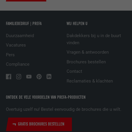
NAAM
UserMatchHistory
AANBIEDER
LinkedIn
FAMILIEBEDRIJF | PREFA
WIJ HELPEN U
Duurzaamheid
Dakdekkers bij u in de buurt
VERVALTIJD
29 dagen
vinden
Vacatures
Wordt gebruikt om bezoekers op meerdere
Vragen & antwoorden
Pers
websites te volgen, om op basis van de
DOEL
Brochures bestellen
voorkeuren van de bezoeker relevante
Compliance
reclame te presenteren.
Contact
Reclamaties & klachten
NAAM
lidc
ONTDEK DE VELE VOORDELEN VAN PREFA-PRODUCTEN
AANBIEDER
LinkedIn
Overtuig uzelf nu! Bestel eenvoudig de brochures die u wilt.
VERVALTIJD
1 dag
GRATIS BROCHURES BESTELLEN
Gebruikt door de socialnetworking-dienst