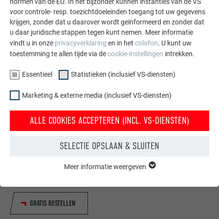
normen van de EU. In het bijzonder kunnen instanties van de VS
voor controle- resp. toezichtdoeleinden toegang tot uw gegevens
krijgen, zonder dat u daarover wordt geïnformeerd en zonder dat
u daar juridische stappen tegen kunt nemen. Meer informatie
vindt u in onze
privacyverklaring
en in het
colofon
. U kunt uw
toestemming te allen tijde via de
cookie-instellingen
intrekken.
Essentieel
Statistieken (inclusief VS-diensten)
Marketing & externe media (inclusief VS-diensten)
ALLE COOKIES ACCEPTEREN (INCL. VS-DIENSTEN)
Gratis brochures bestellen
Daken, gevels, zonnepanelen, dakafvoersystemen &
SELECTIE OPSLAAN & SLUITEN
hoogwaterbescherming – met PREFA producten van
aluminium ziet uw huis er niet alleen goed uit, maar het is
Meer informatie weergeven
ESSENTIEEL
ook optimaal beschermt.
Cookies van de groep "Essentieel" zijn nodig voor basisfuncties
van de website. Hierdoor wordt gewaarborgd dat de website
onberispelijk werkt.
GRATIS BESTELLEN