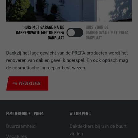
Gebruikt door de socialnetworking-dienst
DOEL
LinkedIn voor het volgen van het gebruik
van ingebedde diensten.
HUIS MET GARAGE NA DE
HUIS VOOR DE
DAKRENOVATIE MET DE PREFA
DAKRENOVATIE MET PREFA
DAKPLAAT
DAKPLAAT
NAAM
bscookie
Dankzij het lage gewicht van de PREFA producten wordt het
renoveren van dak en gevel kinderspel. En ook optisch mag
AANBIEDER
LinkedIn
de cosmetische ingreep er best wezen.
VERVALTIJD
2 jaar
VERDERLEZEN
Gebruikt door de socialnetworking-dienst
DOEL
LinkedIn voor het volgen van het gebruik
van ingebedde diensten.
FAMILIEBEDRIJF | PREFA
WIJ HELPEN U
NAAM
UserMatchHistory
Duurzaamheid
Dakdekkers bij u in de buurt
vinden
Vacatures
AANBIEDER
LinkedIn