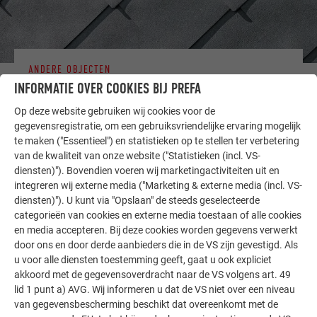
ANDERE OBJECTEN
LAAT U INSPIREREN
INFORMATIE OVER COOKIES BIJ PREFA
Op deze website gebruiken wij cookies voor de
De PREFA referentiegallerij laat zien hoe veelzijdig
gegevensregistratie, om een gebruiksvriendelijke ervaring mogelijk
aluminium kan worden toegepast. Ontdek meer
te maken ("Essentieel") en statistieken op te stellen ter verbetering
indrukwekkende projecten met de duurzame PREFA
van de kwaliteit van onze website ("Statistieken (incl. VS-
aluminiumoplossingen voor dak, zonne-energie en
diensten)"). Bovendien voeren wij marketingactiviteiten uit en
integreren wij externe media ("Marketing & externe media (incl. VS-
gevel.
diensten)"). U kunt via "Opslaan" de steeds geselecteerde
categorieën van cookies en externe media toestaan of alle cookies
en media accepteren. Bij deze cookies worden gegevens verwerkt
MEER REFERENTIES BEKIJKEN
door ons en door derde aanbieders die in de VS zijn gevestigd. Als
u voor alle diensten toestemming geeft, gaat u ook expliciet
akkoord met de gegevensoverdracht naar de VS volgens art. 49
lid 1 punt a) AVG. Wij informeren u dat de VS niet over een niveau
van gegevensbescherming beschikt dat overeenkomt met de