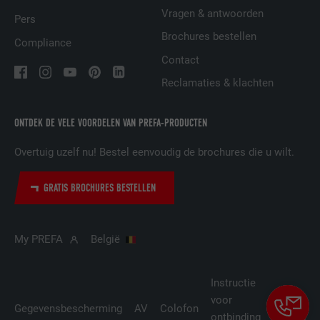
Vragen & antwoorden
Pers
VERVALTIJD
29 dagen
Brochures bestellen
Compliance
Contact
Wordt gebruikt om bezoekers op meerdere
websites te volgen, om op basis van de
Reclamaties & klachten
DOEL
voorkeuren van de bezoeker relevante
reclame te presenteren.
ONTDEK DE VELE VOORDELEN VAN PREFA-PRODUCTEN
Overtuig uzelf nu! Bestel eenvoudig de brochures die u wilt.
NAAM
lidc
GRATIS BROCHURES BESTELLEN
AANBIEDER
LinkedIn
VERVALTIJD
1 dag
My PREFA
België
Gebruikt door de socialnetworking-dienst
DOEL
LinkedIn voor het volgen van het gebruik
Instructie
van ingebedde diensten.
voor
Cookie-
Gegevensbescherming
AV
Colofon
ontbinding
instellin