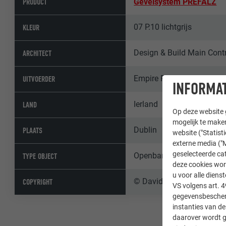
PRODUCT
Gevelsystem PREFALZ
07 P.10 lichtgrijs
KLEUR
Design & Build Main Contr
ARCHITECT
Empire Roofing, Dublin
UITVOERDER
INFORMAT
Ierland
LAND
Op deze website g
mogelijk te maken
Dublin
PLAATS
website ("Statist
externe media ("M
geselecteerde cat
Openbare gebouwen en and
TYPE OBJECT
deze cookies wor
u voor alle dien
© David O'Shea photogra
COPYRIGHT
VS volgens art. 4
gegevensbescherm
instanties van de
daarover wordt g