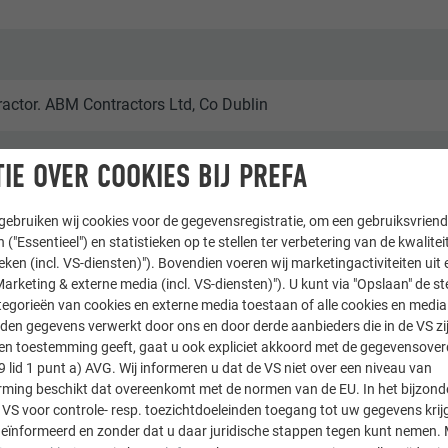
actor. ABM Contractors Ltd, Co Dublin
IE OVER COOKIES BIJ PREFA
ebruiken wij cookies voor de gegevensregistratie, om een gebruiksvriende
 ("Essentieel") en statistieken op te stellen ter verbetering van de kwalite
ieken (incl. VS-diensten)"). Bovendien voeren wij marketingactiviteiten uit 
arketing & externe media (incl. VS-diensten)"). U kunt via "Opslaan" de s
egorieën van cookies en externe media toestaan of alle cookies en media 
ere faciliteiten
den gegevens verwerkt door ons en door derde aanbieders die in de VS zij
sten toestemming geeft, gaat u ook expliciet akkoord met de gegevensove
phy
9 lid 1 punt a) AVG. Wij informeren u dat de VS niet over een niveau van
ing beschikt dat overeenkomt met de normen van de EU. In het bijzond
 VS voor controle- resp. toezichtdoeleinden toegang tot uw gegevens krij
eïnformeerd en zonder dat u daar juridische stappen tegen kunt nemen. 