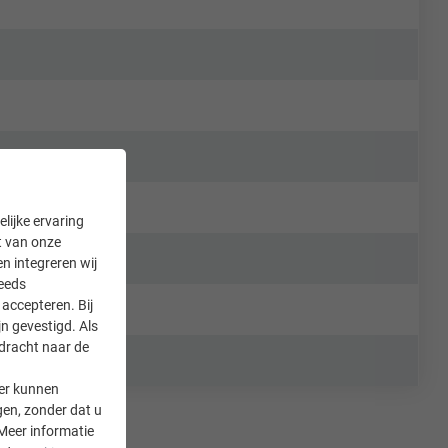
lijke ervaring
it van onze
en integreren wij
teeds
accepteren. Bij
n gevestigd. Als
rdracht naar de
er kunnen
gen, zonder dat u
Meer informatie