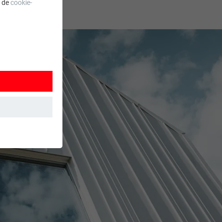
a de
cookie-
 wordt
ordt gebruikt.