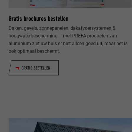
NAAM
NAAM
Gratis brochures bestellen
AANBIEDER
Daken, gevels, zonnepanelen, dakafvoersystemen &
AANBIEDER
hoogwaterbescherming – met PREFA producten van
VERVALTIJD
VERVALTIJD
aluminium ziet uw huis er niet alleen goed uit, maar het is
ook optimaal beschermt.
DOEL
DOEL
GRATIS BESTELLEN
NAAM
NAAM
AANBIEDER
AANBIEDER
VERVALTIJD
VERVALTIJD
DOEL
DOEL