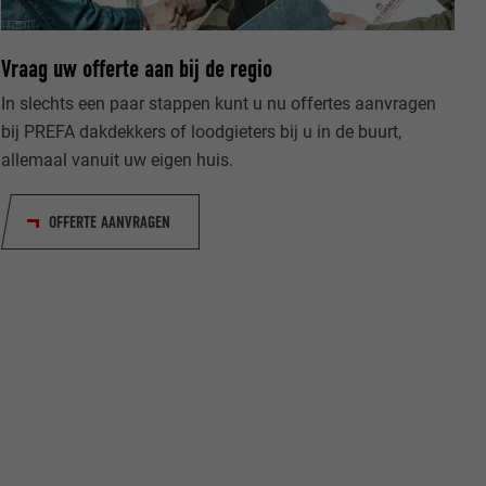
Vraag uw offerte aan bij de regio
In slechts een paar stappen kunt u nu offertes aanvragen
bij PREFA dakdekkers of loodgieters bij u in de buurt,
allemaal vanuit uw eigen huis.
ische gegevens
website op.
ker.
OFFERTE AANVRAGEN
olg ons"-
rowser het
erken.