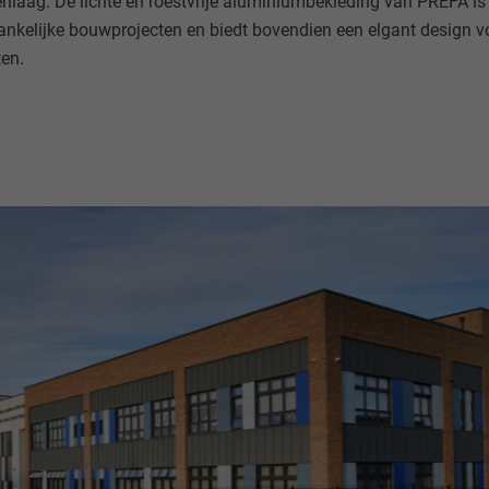
nlaag. De lichte en roestvrije aluminiumbekleding van PREFA is
nkelijke bouwprojecten en biedt bovendien een elgant design v
ten.