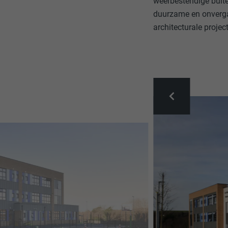
weerbestendige buite
duurzame en onverga
architecturale projec