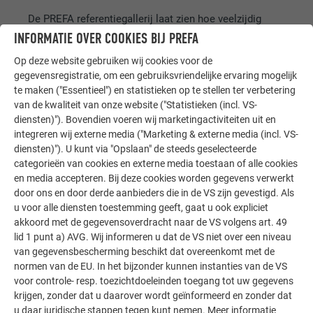
De PREFA referentiegallerij laat zien hoe veelzijdig
aluminium kan worden toegepast. Ontdek meer
INFORMATIE OVER COOKIES BIJ PREFA
indrukwekkende projecten met de duurzame PREFA
Op deze website gebruiken wij cookies voor de
aluminiumoplossingen voor dak, zonne-energie en
gegevensregistratie, om een gebruiksvriendelijke ervaring mogelijk
gevel.
te maken ("Essentieel") en statistieken op te stellen ter verbetering
van de kwaliteit van onze website ("Statistieken (incl. VS-
diensten)"). Bovendien voeren wij marketingactiviteiten uit en
MEER REFERENTIES BEKIJKEN
integreren wij externe media ("Marketing & externe media (incl. VS-
diensten)"). U kunt via "Opslaan" de steeds geselecteerde
categorieën van cookies en externe media toestaan of alle cookies
en media accepteren. Bij deze cookies worden gegevens verwerkt
door ons en door derde aanbieders die in de VS zijn gevestigd. Als
u voor alle diensten toestemming geeft, gaat u ook expliciet
akkoord met de gegevensoverdracht naar de VS volgens art. 49
lid 1 punt a) AVG. Wij informeren u dat de VS niet over een niveau
van gegevensbescherming beschikt dat overeenkomt met de
normen van de EU. In het bijzonder kunnen instanties van de VS
voor controle- resp. toezichtdoeleinden toegang tot uw gegevens
krijgen, zonder dat u daarover wordt geïnformeerd en zonder dat
u daar juridische stappen tegen kunt nemen. Meer informatie