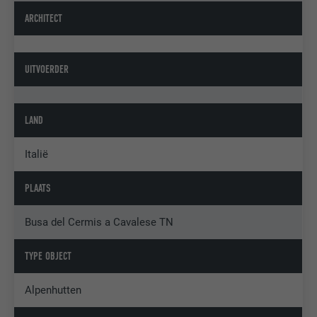
ARCHITECT
UITVOERDER
LAND
Italië
PLAATS
Busa del Cermis a Cavalese TN
TYPE OBJECT
Alpenhutten