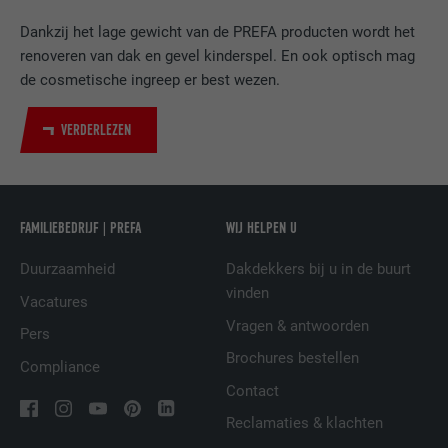
van ingebedde diensten.
Dankzij het lage gewicht van de PREFA producten wordt het
renoveren van dak en gevel kinderspel. En ook optisch mag
de cosmetische ingreep er best wezen.
NAAM
bscookie
AANBIEDER
LinkedIn
VERDERLEZEN
VERVALTIJD
2 jaar
Gebruikt door de socialnetworking-dienst
FAMILIEBEDRIJF | PREFA
WIJ HELPEN U
DOEL
LinkedIn voor het volgen van het gebruik
van ingebedde diensten.
Duurzaamheid
Dakdekkers bij u in de buurt
vinden
Vacatures
Vragen & antwoorden
NAAM
UserMatchHistory
Pers
Brochures bestellen
Compliance
AANBIEDER
LinkedIn
Contact
VERVALTIJD
29 dagen
Reclamaties & klachten