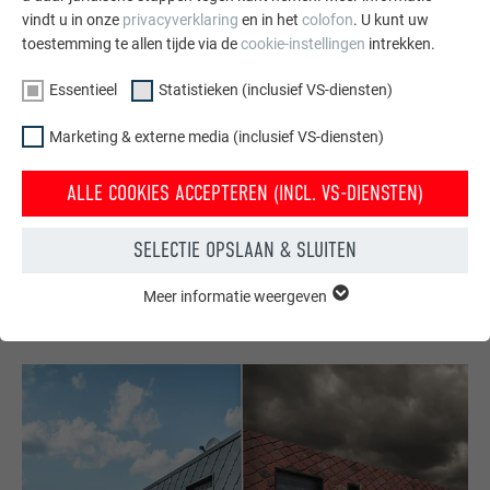
vindt u in onze
privacyverklaring
en in het
colofon
. U kunt uw
toestemming te allen tijde via de
cookie-instellingen
intrekken.
Essentieel
Statistieken (inclusief VS-diensten)
Gratis brochures bestellen
Marketing & externe media (inclusief VS-diensten)
Daken, gevels, zonnepanelen, dakafvoersystemen &
ALLE COOKIES ACCEPTEREN (INCL. VS-DIENSTEN)
hoogwaterbescherming – met PREFA producten van
aluminium ziet uw huis er niet alleen goed uit, maar het is
ook optimaal beschermt.
SELECTIE OPSLAAN & SLUITEN
Meer informatie weergeven
GRATIS BESTELLEN
ESSENTIEEL
Cookies van de groep "Essentieel" zijn nodig voor basisfuncties
van de website. Hierdoor wordt gewaarborgd dat de website
onberispelijk werkt.
Cookie-informatie weergeven
NAAM
PHPSESSID
STATISTIEKEN (INCLUSIEF VS-DIENSTEN)
AANBIEDER
PHP