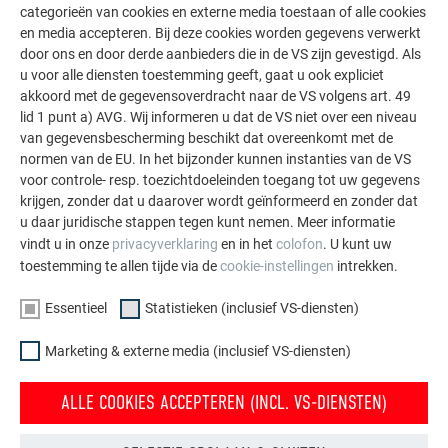
categorieën van cookies en externe media toestaan of alle cookies
De PREFA referentiegallerij laat zien hoe veelzijdig
en media accepteren. Bij deze cookies worden gegevens verwerkt
aluminium kan worden toegepast. Ontdek meer
door ons en door derde aanbieders die in de VS zijn gevestigd. Als
u voor alle diensten toestemming geeft, gaat u ook expliciet
indrukwekkende projecten met de duurzame PREFA
akkoord met de gegevensoverdracht naar de VS volgens art. 49
aluminiumoplossingen voor dak, zonne-energie en
lid 1 punt a) AVG. Wij informeren u dat de VS niet over een niveau
gevel.
van gegevensbescherming beschikt dat overeenkomt met de
normen van de EU. In het bijzonder kunnen instanties van de VS
voor controle- resp. toezichtdoeleinden toegang tot uw gegevens
MEER REFERENTIES BEKIJKEN
krijgen, zonder dat u daarover wordt geïnformeerd en zonder dat
u daar juridische stappen tegen kunt nemen. Meer informatie
vindt u in onze
privacyverklaring
en in het
colofon
. U kunt uw
toestemming te allen tijde via de
cookie-instellingen
intrekken.
Essentieel
Statistieken (inclusief VS-diensten)
Marketing & externe media (inclusief VS-diensten)
ALLE COOKIES ACCEPTEREN (INCL. VS-DIENSTEN)