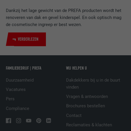
DOEL
LinkedIn voor het volgen van het gebruik
Dankzij het lage gewicht van de PREFA producten wordt het
van ingebedde diensten.
renoveren van dak en gevel kinderspel. En ook optisch mag
de cosmetische ingreep er best wezen.
NAAM
UserMatchHistory
VERDERLEZEN
AANBIEDER
LinkedIn
VERVALTIJD
29 dagen
FAMILIEBEDRIJF | PREFA
WIJ HELPEN U
Wordt gebruikt om bezoekers op meerdere
websites te volgen, om op basis van de
Duurzaamheid
Dakdekkers bij u in de buurt
DOEL
voorkeuren van de bezoeker relevante
vinden
Vacatures
reclame te presenteren.
Vragen & antwoorden
Pers
Brochures bestellen
Compliance
NAAM
lidc
Contact
AANBIEDER
LinkedIn
Reclamaties & klachten