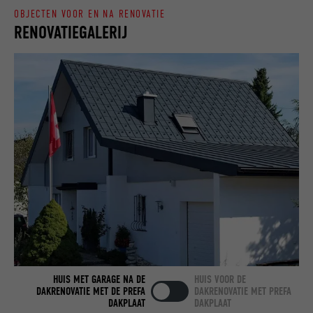
OBJECTEN VOOR EN NA RENOVATIE
RENOVATIEGALERIJ
NAAM
bcookie
AANBIEDER
LinkedIn
VERVALTIJD
2 jaar
Gebruikt door de socialnetworking-dienst
DOEL
LinkedIn voor het volgen van het gebruik
van ingebedde diensten.
NAAM
bscookie
AANBIEDER
LinkedIn
VERVALTIJD
2 jaar
HUIS MET GARAGE NA DE
HUIS VOOR DE
DAKRENOVATIE MET DE PREFA
DAKRENOVATIE MET PREFA
DAKPLAAT
DAKPLAAT
Gebruikt door de socialnetworking-dienst