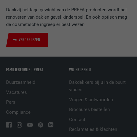
van ingebedde diensten.
Dankzij het lage gewicht van de PREFA producten wordt het
renoveren van dak en gevel kinderspel. En ook optisch mag
de cosmetische ingreep er best wezen.
NAAM
bscookie
AANBIEDER
LinkedIn
VERDERLEZEN
VERVALTIJD
2 jaar
Gebruikt door de socialnetworking-dienst
FAMILIEBEDRIJF | PREFA
WIJ HELPEN U
DOEL
LinkedIn voor het volgen van het gebruik
van ingebedde diensten.
Duurzaamheid
Dakdekkers bij u in de buurt
vinden
Vacatures
Vragen & antwoorden
NAAM
UserMatchHistory
Pers
Brochures bestellen
Compliance
AANBIEDER
LinkedIn
Contact
VERVALTIJD
29 dagen
Reclamaties & klachten