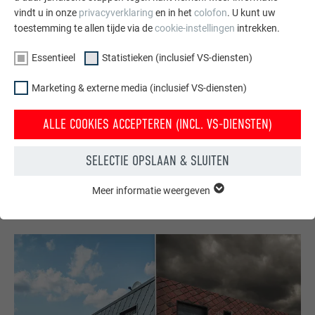
vindt u in onze
privacyverklaring
en in het
colofon
. U kunt uw
toestemming te allen tijde via de
cookie-instellingen
intrekken.
Essentieel
Statistieken (inclusief VS-diensten)
Gratis brochures bestellen
Marketing & externe media (inclusief VS-diensten)
Daken, gevels, zonnepanelen, dakafvoersystemen &
ALLE COOKIES ACCEPTEREN (INCL. VS-DIENSTEN)
hoogwaterbescherming – met PREFA producten van
aluminium ziet uw huis er niet alleen goed uit, maar het is
ook optimaal beschermt.
SELECTIE OPSLAAN & SLUITEN
Meer informatie weergeven
GRATIS BESTELLEN
ESSENTIEEL
Cookies van de groep "Essentieel" zijn nodig voor basisfuncties
van de website. Hierdoor wordt gewaarborgd dat de website
onberispelijk werkt.
Cookie-informatie weergeven
NAAM
PHPSESSID
STATISTIEKEN (INCLUSIEF VS-DIENSTEN)
AANBIEDER
PHP