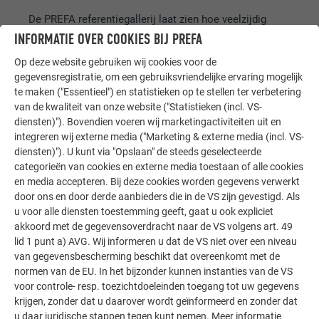
De PREFA referentiegallerij laat zien hoe veelzijdig
aluminium kan worden toegepast. Ontdek meer
INFORMATIE OVER COOKIES BIJ PREFA
indrukwekkende projecten met de duurzame PREFA
Op deze website gebruiken wij cookies voor de
aluminiumoplossingen voor dak, zonne-energie en
gegevensregistratie, om een gebruiksvriendelijke ervaring mogelijk
gevel.
te maken ("Essentieel") en statistieken op te stellen ter verbetering
van de kwaliteit van onze website ("Statistieken (incl. VS-
diensten)"). Bovendien voeren wij marketingactiviteiten uit en
MEER REFERENTIES BEKIJKEN
integreren wij externe media ("Marketing & externe media (incl. VS-
diensten)"). U kunt via "Opslaan" de steeds geselecteerde
categorieën van cookies en externe media toestaan of alle cookies
en media accepteren. Bij deze cookies worden gegevens verwerkt
door ons en door derde aanbieders die in de VS zijn gevestigd. Als
u voor alle diensten toestemming geeft, gaat u ook expliciet
akkoord met de gegevensoverdracht naar de VS volgens art. 49
lid 1 punt a) AVG. Wij informeren u dat de VS niet over een niveau
van gegevensbescherming beschikt dat overeenkomt met de
normen van de EU. In het bijzonder kunnen instanties van de VS
voor controle- resp. toezichtdoeleinden toegang tot uw gegevens
krijgen, zonder dat u daarover wordt geïnformeerd en zonder dat
u daar juridische stappen tegen kunt nemen. Meer informatie