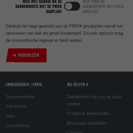
HUIS MET GARAGE NA DE
HUIS VOOR DE
DAKRENOVATIE MET DE PREFA
DAKRENOVATIE MET PREFA
DOEL
LinkedIn voor het volgen van het gebruik
DAKPLAAT
DAKPLAAT
van ingebedde diensten.
Dankzij het lage gewicht van de PREFA producten wordt het
NAAM
bscookie
renoveren van dak en gevel kinderspel. En ook optisch mag
de cosmetische ingreep er best wezen.
AANBIEDER
LinkedIn
VERDERLEZEN
VERVALTIJD
2 jaar
Gebruikt door de socialnetworking-dienst
DOEL
LinkedIn voor het volgen van het gebruik
FAMILIEBEDRIJF | PREFA
WIJ HELPEN U
van ingebedde diensten.
Duurzaamheid
Dakdekkers bij u in de buurt
vinden
NAAM
UserMatchHistory
Vacatures
Vragen & antwoorden
Pers
AANBIEDER
LinkedIn
Brochures bestellen
Compliance
Contact
VERVALTIJD
29 dagen