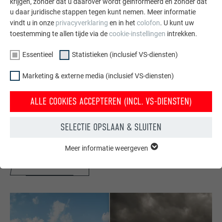
krijgen, zonder dat u daarover wordt geïnformeerd en zonder dat
u daar juridische stappen tegen kunt nemen. Meer informatie
vindt u in onze
privacyverklaring
en in het
colofon
. U kunt uw
toestemming te allen tijde via de
cookie-instellingen
intrekken.
Essentieel
Statistieken (inclusief VS-diensten)
Marketing & externe media (inclusief VS-diensten)
Gratis brochures bestellen
ALLE COOKIES ACCEPTEREN (INCL. VS-DIENSTEN)
Daken, gevels, zonnepanelen, dakafvoersystemen &
hoogwaterbescherming – met PREFA producten van
SELECTIE OPSLAAN & SLUITEN
aluminium ziet uw huis er niet alleen goed uit, maar het is
ook optimaal beschermt.
Meer informatie weergeven
ESSENTIEEL
Cookies van de groep "Essentieel" zijn nodig voor basisfuncties
GRATIS BESTELLEN
van de website. Hierdoor wordt gewaarborgd dat de website
onberispelijk werkt.
Cookie-informatie weergeven
NAAM
PHPSESSID