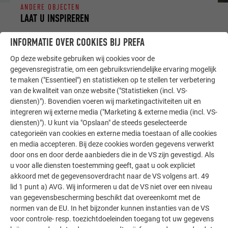
ANDERE OBJECTEN
LAAT U INSPIREREN
INFORMATIE OVER COOKIES BIJ PREFA
De PREFA referentiegallerij laat zien hoe veelzijdig
aluminium kan worden toegepast. Ontdek meer
Op deze website gebruiken wij cookies voor de
indrukwekkende projecten met de duurzame PREFA
gegevensregistratie, om een gebruiksvriendelijke ervaring mogelijk
aluminiumoplossingen voor dak, zonne-energie en
te maken ("Essentieel") en statistieken op te stellen ter verbetering
van de kwaliteit van onze website ("Statistieken (incl. VS-
gevel.
diensten)"). Bovendien voeren wij marketingactiviteiten uit en
integreren wij externe media ("Marketing & externe media (incl. VS-
diensten)"). U kunt via "Opslaan" de steeds geselecteerde
MEER REFERENTIES BEKIJKEN
categorieën van cookies en externe media toestaan of alle cookies
en media accepteren. Bij deze cookies worden gegevens verwerkt
door ons en door derde aanbieders die in de VS zijn gevestigd. Als
u voor alle diensten toestemming geeft, gaat u ook expliciet
akkoord met de gegevensoverdracht naar de VS volgens art. 49
lid 1 punt a) AVG. Wij informeren u dat de VS niet over een niveau
van gegevensbescherming beschikt dat overeenkomt met de
normen van de EU. In het bijzonder kunnen instanties van de VS
voor controle- resp. toezichtdoeleinden toegang tot uw gegevens