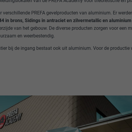
pleidingslokalen van de PREFA Academy voor theoretische en pr
or verschillende PREFA gevelproducten van aluminium. Er werd
4 in brons, Sidings in antraciet en zilvermetallic en aluminiu
erzijde van het gebouw. De diverse producten zorgen voor een m
uurzaam en weerbestendig.
ier bij de ingang bestaat ook uit aluminium. Voor de producti