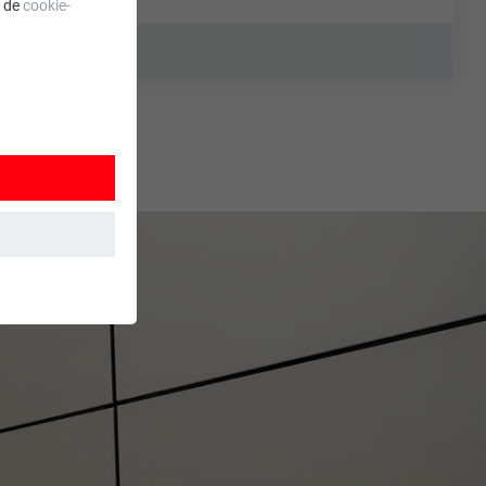
a de
cookie-
 wordt
ordt gebruikt.