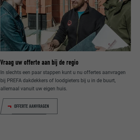
ische gegevens
website op.
Vraag uw offerte aan bij de regio
ker.
In slechts een paar stappen kunt u nu offertes aanvragen
bij PREFA dakdekkers of loodgieters bij u in de buurt,
allemaal vanuit uw eigen huis.
OFFERTE AANVRAGEN
olg ons"-
rowser het
erken.