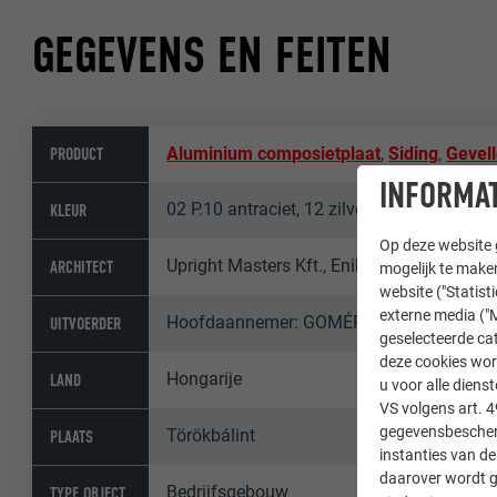
GEGEVENS EN FEITEN
PRODUCT
Aluminium composietplaat
,
Siding
,
Gevel
INFORMAT
02 P.10 antraciet, 12 zilvermetallic, 45 bro
KLEUR
Op deze website g
Upright Masters Kft., Enikő Várhelyi und S
ARCHITECT
mogelijk te maken
website ("Statist
externe media ("M
Hoofdaannemer: GOMÉP Kft.Uitvoering: Bal
UITVOERDER
geselecteerde cat
deze cookies wor
Hongarije
LAND
u voor alle dien
VS volgens art. 4
gegevensbescherm
Törökbálint
PLAATS
instanties van de
daarover wordt g
Bedrijfsgebouw
TYPE OBJECT