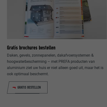
NAAM
NAAM
AANBIEDER
AANBIEDER
VERVALTIJD
VERVALTIJD
DOEL
DOEL
Gratis brochures bestellen
Daken, gevels, zonnepanelen, dakafvoersystemen &
hoogwaterbescherming – met PREFA producten van
NAAM
NAAM
aluminium ziet uw huis er niet alleen goed uit, maar het is
AANBIEDER
ook optimaal beschermt.
AANBIEDER
VERVALTIJD
VERVALTIJD
GRATIS BESTELLEN
DOEL
DOEL