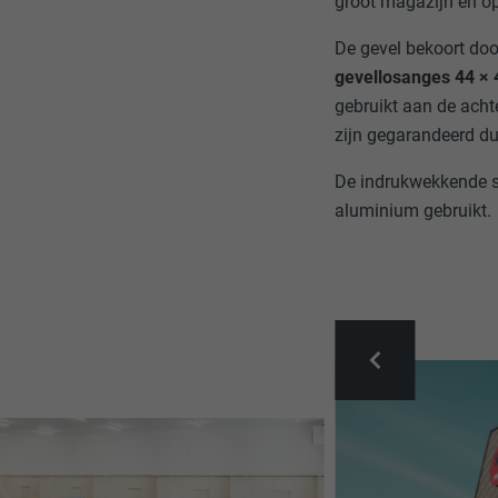
groot magazijn en o
De gevel bekoort do
gevellosanges 44 × 4
gebruikt aan de acht
zijn gegarandeerd d
De indrukwekkende st
aluminium gebruikt.