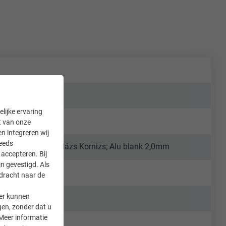
lijke ervaring
it van onze
en integreren wij
teeds
cs MácsaiStier: Balázs Kornizs; Alu blank 2,0mm
accepteren. Bij
n gevestigd. Als
rdracht naar de
er kunnen
gen, zonder dat u
Meer informatie