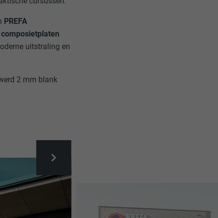
aktische cursussen.
en
PREFA
m composietplaten
oderne uitstraling en
e werd 2 mm blank