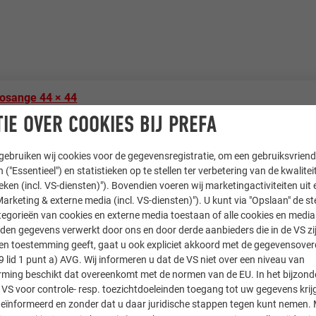
losange 44 × 44
IE OVER COOKIES BIJ PREFA
ns, 19 P.10 donkergrijs, 28 P.10 prefabrons
ebruiken wij cookies voor de gegevensregistratie, om een gebruiksvriende
zabolcs Helfrich
 ("Essentieel") en statistieken op te stellen ter verbetering van de kwalite
ieken (incl. VS-diensten)"). Bovendien voeren wij marketingactiviteiten uit 
arketing & externe media (incl. VS-diensten)"). U kunt via "Opslaan" de s
ogh Szig-Bád Kft; Pilisi Pléh-Boy Kft.; Árpád Bagyinka; Szabol
egorieën van cookies en externe media toestaan of alle cookies en media 
den gegevens verwerkt door ons en door derde aanbieders die in de VS zij
sten toestemming geeft, gaat u ook expliciet akkoord met de gegevensove
9 lid 1 punt a) AVG. Wij informeren u dat de VS niet over een niveau van
ing beschikt dat overeenkomt met de normen van de EU. In het bijzond
 VS voor controle- resp. toezichtdoeleinden toegang tot uw gegevens krij
eïnformeerd en zonder dat u daar juridische stappen tegen kunt nemen. 