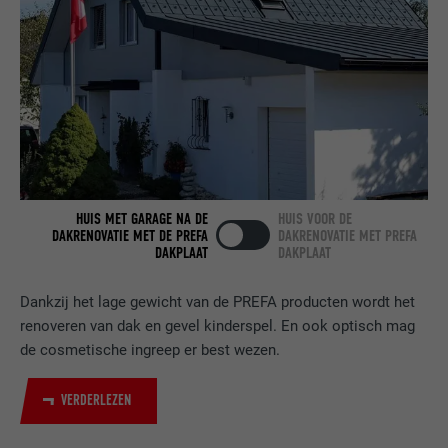
AANBIEDER
LinkedIn
VERVALTIJD
2 jaar
Gebruikt door de socialnetworking-dienst
DOEL
LinkedIn voor het volgen van het gebruik
van ingebedde diensten.
HUIS MET GARAGE NA DE
HUIS VOOR DE
NAAM
bscookie
DAKRENOVATIE MET DE PREFA
DAKRENOVATIE MET PREFA
DAKPLAAT
DAKPLAAT
AANBIEDER
LinkedIn
Dankzij het lage gewicht van de PREFA producten wordt het
VERVALTIJD
2 jaar
renoveren van dak en gevel kinderspel. En ook optisch mag
de cosmetische ingreep er best wezen.
Gebruikt door de socialnetworking-dienst
DOEL
LinkedIn voor het volgen van het gebruik
van ingebedde diensten.
VERDERLEZEN