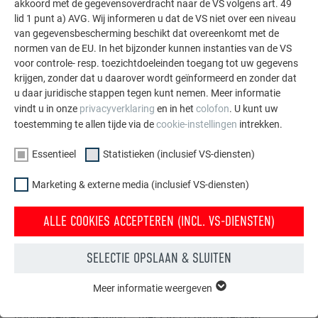
akkoord met de gegevensoverdracht naar de VS volgens art. 49
MEER REFERENTIES BEKIJKEN
lid 1 punt a) AVG. Wij informeren u dat de VS niet over een niveau
van gegevensbescherming beschikt dat overeenkomt met de
normen van de EU. In het bijzonder kunnen instanties van de VS
voor controle- resp. toezichtdoeleinden toegang tot uw gegevens
krijgen, zonder dat u daarover wordt geïnformeerd en zonder dat
u daar juridische stappen tegen kunt nemen. Meer informatie
vindt u in onze
privacyverklaring
en in het
colofon
. U kunt uw
toestemming te allen tijde via de
cookie-instellingen
intrekken.
Essentieel
Statistieken (inclusief VS-diensten)
Marketing & externe media (inclusief VS-diensten)
ALLE COOKIES ACCEPTEREN (INCL. VS-DIENSTEN)
SELECTIE OPSLAAN & SLUITEN
Gratis brochures bestellen
Meer informatie weergeven
ESSENTIEEL
Daken, gevels, zonnepanelen, dakafvoersystemen &
Cookies van de groep "Essentieel" zijn nodig voor basisfuncties
hoogwaterbescherming – met PREFA producten van