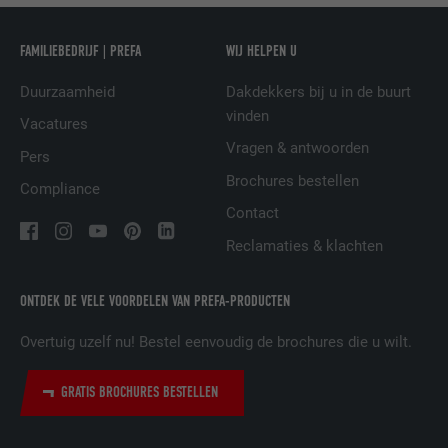
NAAM
UserMatchHistory
FAMILIEBEDRIJF | PREFA
WIJ HELPEN U
AANBIEDER
LinkedIn
Duurzaamheid
Dakdekkers bij u in de buurt
VERVALTIJD
29 dagen
vinden
Vacatures
Vragen & antwoorden
Wordt gebruikt om bezoekers op meerdere
Pers
websites te volgen, om op basis van de
Brochures bestellen
DOEL
Compliance
voorkeuren van de bezoeker relevante
Contact
reclame te presenteren.
Reclamaties & klachten
NAAM
lidc
ONTDEK DE VELE VOORDELEN VAN PREFA-PRODUCTEN
AANBIEDER
LinkedIn
Overtuig uzelf nu! Bestel eenvoudig de brochures die u wilt.
VERVALTIJD
1 dag
GRATIS BROCHURES BESTELLEN
Gebruikt door de socialnetworking-dienst
DOEL
LinkedIn voor het volgen van het gebruik