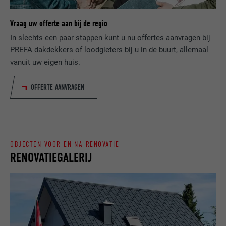
wordt om statistische gegevens te
DOEL
genereren m.b.t. het gebruik van de
VERVALTIJD
Sessie
Vraag uw offerte aan bij de regio
website door de bezoeker.
In slechts een paar stappen kunt u nu offertes aanvragen bij
Slaat de door de gebruiker geselecteerde
DOEL
PREFA dakdekkers of loodgieters bij u in de buurt, allemaal
taalversie van een website op.
NAAM
_gaexp
vanuit uw eigen huis.
AANBIEDER
Google Optimize
NAAM
lang
OFFERTE AANVRAGEN
VERVALTIJD
90 dagen
AANBIEDER
LinkedIn
Wordt bij wijze van test geplaatst om te
VERVALTIJD
Sessie
controleren of de browser het plaatsen
DOEL
OBJECTEN VOOR EN NA RENOVATIE
van cookies toestaat. Bevat geen
RENOVATIEGALERIJ
Ingesteld door LinkedIn wanneer een
identificatiekenmerken.
DOEL
website een ingebed "Volg ons"-venster
bevat.
NAAM
bcookie