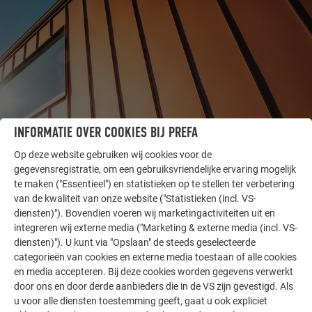
INFORMATIE OVER COOKIES BIJ PREFA
Op deze website gebruiken wij cookies voor de
ANDERE OBJECTEN
gegevensregistratie, om een gebruiksvriendelijke ervaring mogelijk
LAAT U INSPIREREN
te maken ("Essentieel") en statistieken op te stellen ter verbetering
van de kwaliteit van onze website ("Statistieken (incl. VS-
De PREFA referentiegallerij laat zien hoe veelzijdig
diensten)"). Bovendien voeren wij marketingactiviteiten uit en
aluminium kan worden toegepast. Ontdek meer
integreren wij externe media ("Marketing & externe media (incl. VS-
indrukwekkende projecten met de duurzame PREFA
diensten)"). U kunt via "Opslaan" de steeds geselecteerde
aluminiumoplossingen voor dak, zonne-energie en
categorieën van cookies en externe media toestaan of alle cookies
en media accepteren. Bij deze cookies worden gegevens verwerkt
gevel.
door ons en door derde aanbieders die in de VS zijn gevestigd. Als
u voor alle diensten toestemming geeft, gaat u ook expliciet